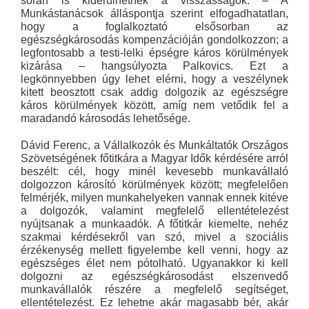
során is kiderülhetnek a visszásságok. – A
Munkástanácsok álláspontja szerint elfogadhatatlan,
hogy a foglalkoztató elsősorban az
egészségkárosodás kompenzációján gondolkozzon; a
legfontosabb a testi-lelki épségre káros körülmények
kizárása – hangsúlyozta Palkovics. Ezt a
legkönnyebben úgy lehet elérni, hogy a veszélynek
kitett beosztott csak addig dolgozik az egészségre
káros körülmények között, amíg nem vetődik fel a
maradandó károsodás lehetősége.
Dávid Ferenc, a Vállalkozók és Munkáltatók Országos
Szövetségének főtitkára a Magyar Idők kérdésére arról
beszélt: cél, hogy minél kevesebb munkavállaló
dolgozzon károsító körülmények között; megfelelően
felmérjék, milyen munkahelyeken vannak ennek kitéve
a dolgozók, valamint megfelelő ellentételezést
nyújtsanak a munkaadók. A főtitkár kiemelte, nehéz
szakmai kérdésekről van szó, mivel a szociális
érzékenység mellett figyelembe kell venni, hogy az
egészséges élet nem pótolható. Ugyanakkor ki kell
dolgozni az egészségkárosodást elszenvedő
munkavállalók részére a megfelelő segítséget,
ellentételezést. Ez lehetne akár magasabb bér, akár