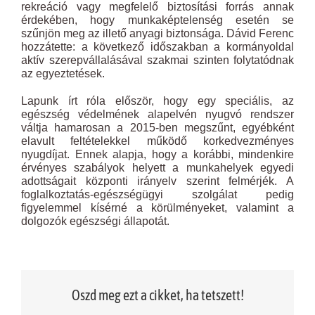
rekreáció vagy megfelelő biztosítási forrás annak
érdekében, hogy munkaképtelenség esetén se
szűnjön meg az illető anyagi biztonsága. Dávid Ferenc
hozzátette: a következő időszakban a kormányoldal
aktív szerepvállalásával szakmai szinten folytatódnak
az egyeztetések.
Lapunk írt róla először, hogy egy speciális, az
egészség védelmének alapelvén nyugvó rendszer
váltja hamarosan a 2015-ben megszűnt, egyébként
elavult feltételekkel működő korkedvezményes
nyugdíjat. Ennek alapja, hogy a korábbi, mindenkire
érvényes szabályok helyett a munkahelyek egyedi
adottságait központi irányelv szerint felmérjék. A
foglalkoztatás-egészségügyi szolgálat pedig
figyelemmel kísérné a körülményeket, valamint a
dolgozók egészségi állapotát.
Oszd meg ezt a cikket, ha tetszett!