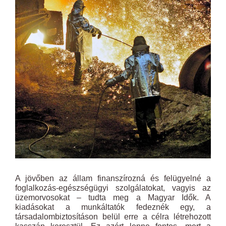
A jövőben az állam finanszírozná és felügyelné a
foglalkozás-egészségügyi szolgálatokat, vagyis az
üzemorvosokat – tudta meg a Magyar Idők. A
kiadásokat a munkáltatók fedeznék egy, a
társadalombiztosításon belül erre a célra létrehozott