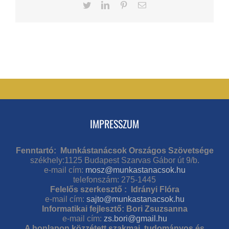
Twitter
LinkedIn
Pinterest
Email
IMPRESSZUM
Fenntartó: Munkástanácsok Országos Szövetsége
székhely:1125 Budapest Szarvas Gábor út 9/b.
e-mail cím:
mosz@munkastanacsok.hu
telefonszám: 275-1445
Felelős szerkesztő : Idrányi Flóra
e-mail cím:
sajto@munkastanacsok.hu
Informatikai fejlesztő: Bori Zsuzsanna
e-mail cím:
zs.bori@gmail.hu
A honlapon közzétett szakmai, tudományos és