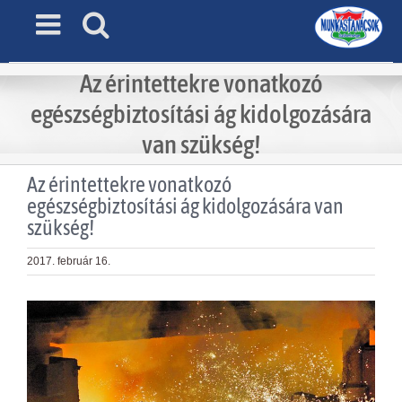
Skip
to
content
Az érintettekre vonatkozó
egészségbiztosítási ág kidolgozására
van szükség!
Az érintettekre vonatkozó
egészségbiztosítási ág kidolgozására van
szükség!
2017. február 16.
View
Larger
Image