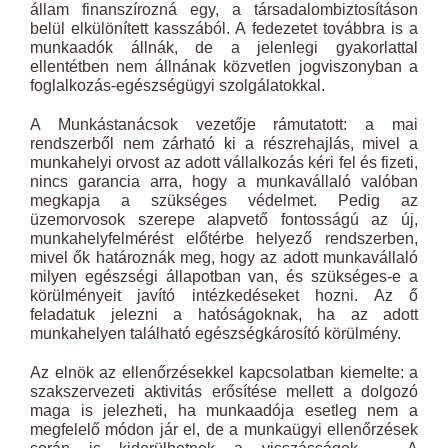
állam finanszírozná egy, a társadalombiztosításon
belül elkülönített kasszából. A fedezetet továbbra is a
munkaadók állnák, de a jelenlegi gyakorlattal
ellentétben nem állnának közvetlen jogviszonyban a
foglalkozás-egészségügyi szolgálatokkal.
A Munkástanácsok vezetője rámutatott: a mai
rendszerből nem zárható ki a részrehajlás, mivel a
munkahelyi orvost az adott vállalkozás kéri fel és fizeti,
nincs garancia arra, hogy a munkavállaló valóban
megkapja a szükséges védelmet. Pedig az
üzemorvosok szerepe alapvető fontosságú az új,
munkahelyfelmérést előtérbe helyező rendszerben,
mivel ők határoznák meg, hogy az adott munkavállaló
milyen egészségi állapotban van, és szükséges-e a
körülményeit javító intézkedéseket hozni. Az ő
feladatuk jelezni a hatóságoknak, ha az adott
munkahelyen található egészségkárosító körülmény.
Az elnök az ellenőrzésekkel kapcsolatban kiemelte: a
szakszervezeti aktivitás erősítése mellett a dolgozó
maga is jelezheti, ha munkaadója esetleg nem a
megfelelő módon jár el, de a munkaügyi ellenőrzések