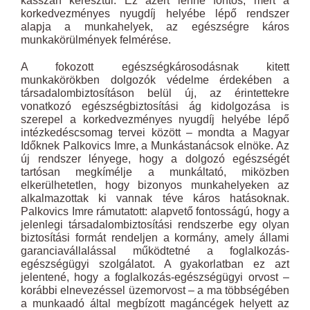
kasszán keresztül. Ez azért lenne fontos, mert a
korkedvezményes nyugdíj helyébe lépő rendszer
alapja a munkahelyek, az egészségre káros
munkakörülmények felmérése.
A fokozott egészségkárosodásnak kitett
munkakörökben dolgozók védelme érdekében a
társadalombiztosításon belül új, az érintettekre
vonatkozó egészségbiztosítási ág kidolgozása is
szerepel a korkedvezményes nyugdíj helyébe lépő
intézkedéscsomag tervei között – mondta a Magyar
Időknek Palkovics Imre, a Munkástanácsok elnöke. Az
új rendszer lényege, hogy a dolgozó egészségét
tartósan megkímélje a munkáltató, miközben
elkerülhetetlen, hogy bizonyos munkahelyeken az
alkalmazottak ki vannak téve káros hatásoknak.
Palkovics Imre rámutatott: alapvető fontosságú, hogy a
jelenlegi társadalombiztosítási rendszerbe egy olyan
biztosítási formát rendeljen a kormány, amely állami
garanciavállalással működtetné a foglalkozás-
egészségügyi szolgálatot. A gyakorlatban ez azt
jelentené, hogy a foglalkozás-egészségügyi orvost –
korábbi elnevezéssel üzemorvost – a ma többségében
a munkaadó által megbízott magáncégek helyett az