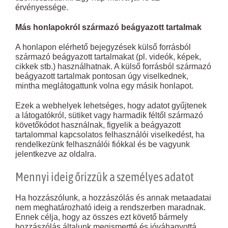
érvényessége.
Más honlapokról származó beágyazott tartalmak
A honlapon elérhető bejegyzések külső forrásból
származó beágyazott tartalmakat (pl. videók, képek,
cikkek stb.) használhatnak. A külső forrásból származó
beágyazott tartalmak pontosan úgy viselkednek,
mintha meglátogattunk volna egy másik honlapot.
Ezek a webhelyek lehetséges, hogy adatot gyűjtenek
a látogatókról, sütiket vagy harmadik féltől származó
követőkódot használnak, figyelik a beágyazott
tartalommal kapcsolatos felhasználói viselkedést, ha
rendelkezünk felhasználói fiókkal és be vagyunk
jelentkezve az oldalra.
Mennyi ideig őrizzük a személyes adatot
Ha hozzászólunk, a hozzászólás és annak metaadatai
nem meghatározható ideig a rendszerben maradnak.
Ennek célja, hogy az összes ezt követő bármely
hozzászólás általunk megismertté és jóváhagyottá