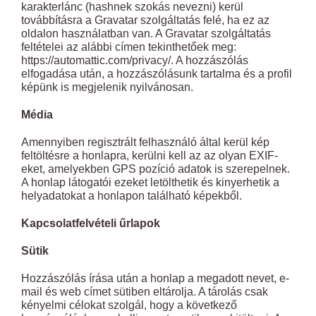
karakterlánc (hashnek szokás nevezni) kerül
továbbításra a Gravatar szolgáltatás felé, ha ez az
oldalon használatban van. A Gravatar szolgáltatás
feltételei az alábbi címen tekinthetőek meg:
https://automattic.com/privacy/. A hozzászólás
elfogadása után, a hozzászólásunk tartalma és a profil
képünk is megjelenik nyilvánosan.
Média
Amennyiben regisztrált felhasználó által kerül kép
feltöltésre a honlapra, kerülni kell az az olyan EXIF-
eket, amelyekben GPS pozíció adatok is szerepelnek.
A honlap látogatói ezeket letölthetik és kinyerhetik a
helyadatokat a honlapon található képekből.
Kapcsolatfelvételi űrlapok
Sütik
Hozzászólás írása után a honlap a megadott nevet, e-
mail és web címet sütiben eltárolja. A tárolás csak
kényelmi célokat szolgál, hogy a következő