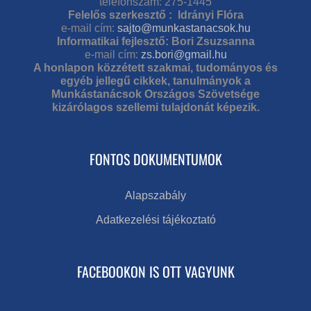
telefonszám: 275-1445
Felelős szerkesztő : Idrányi Flóra
e-mail cím:
sajto@munkastanacsok.hu
Informatikai fejlesztő: Bori Zsuzsanna
e-mail cím:
zs.bori@gmail.hu
A honlapon közzétett szakmai, tudományos és
egyéb jellegű cikkek, tanulmányok a
Munkástanácsok Országos Szövetsége
kizárólagos szellemi tulajdonát képezik.
FONTOS DOKUMENTUMOK
Alapszabály
Adatkezelési tájékoztató
FACEBOOKON IS OTT VAGYUNK