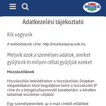
Skip
to
content
Adatkezelési tájékoztató
Kik vagyunk
A weboldalunk címe: http://munkastanacsok.hu.
Melyek azok a személyes adatok, amiket
gyűjtünk és milyen céllal gyűjtjük ezeket
Hozzászólások
Hozzászólás beküldésekor a hozzászólási űrlapban
megadottakon kívül begyűjtésre kerül a hozzászóló IP
címe és a böngészőazonosító karakterlánc a kéretlen
tartalmak kiszűrése céljából.
Egy személytelenített, az e-mail címből előállított