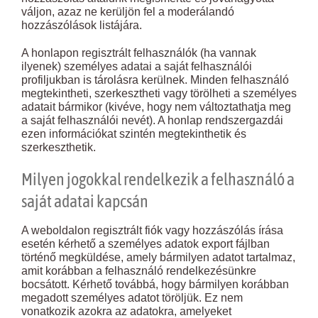
váljon, azaz ne kerüljön fel a moderálandó
hozzászólások listájára.
A honlapon regisztrált felhasználók (ha vannak
ilyenek) személyes adatai a saját felhasználói
profiljukban is tárolásra kerülnek. Minden felhasználó
megtekintheti, szerkesztheti vagy törölheti a személyes
adatait bármikor (kivéve, hogy nem változtathatja meg
a saját felhasználói nevét). A honlap rendszergazdái
ezen információkat szintén megtekinthetik és
szerkeszthetik.
Milyen jogokkal rendelkezik a felhasználó a
saját adatai kapcsán
A weboldalon regisztrált fiók vagy hozzászólás írása
esetén kérhető a személyes adatok export fájlban
történő megküldése, amely bármilyen adatot tartalmaz,
amit korábban a felhasználó rendelkezésünkre
bocsátott. Kérhető továbbá, hogy bármilyen korábban
megadott személyes adatot töröljük. Ez nem
vonatkozik azokra az adatokra, amelyeket