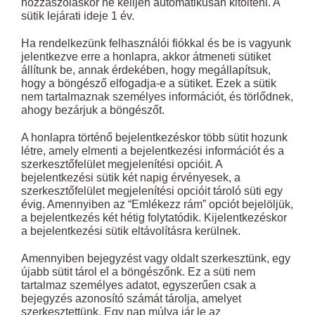
hozzászóláskor ne kelljen automatikusan kitölteni. A
sütik lejárati ideje 1 év.
Ha rendelkezünk felhasználói fiókkal és be is vagyunk
jelentkezve erre a honlapra, akkor átmeneti sütiket
állítunk be, annak érdekében, hogy megállapítsuk,
hogy a böngésző elfogadja-e a sütiket. Ezek a sütik
nem tartalmaznak személyes információt, és törlődnek,
ahogy bezárjuk a böngészőt.
A honlapra történő bejelentkezéskor több sütit hozunk
létre, amely elmenti a bejelentkezési információt és a
szerkesztőfelület megjelenítési opcióit. A
bejelentkezési sütik két napig érvényesek, a
szerkesztőfelület megjelenítési opcióit tároló süti egy
évig. Amennyiben az “Emlékezz rám” opciót bejelöljük,
a bejelentkezés két hétig folytatódik. Kijelentkezéskor
a bejelentkezési sütik eltávolításra kerülnek.
Amennyiben bejegyzést vagy oldalt szerkesztünk, egy
újabb sütit tárol el a böngészőnk. Ez a süti nem
tartalmaz személyes adatot, egyszerűen csak a
bejegyzés azonosító számát tárolja, amelyet
szerkesztettünk. Egy nap múlva jár le az