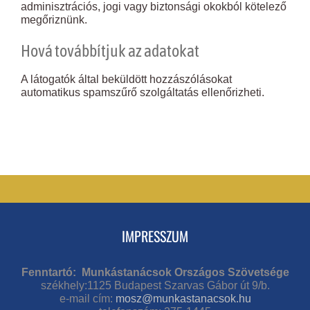
adminisztrációs, jogi vagy biztonsági okokból kötelező
megőriznünk.
Hová továbbítjuk az adatokat
A látogatók által beküldött hozzászólásokat
automatikus spamszűrő szolgáltatás ellenőrizheti.
IMPRESSZUM
Fenntartó: Munkástanácsok Országos Szövetsége
székhely:1125 Budapest Szarvas Gábor út 9/b.
e-mail cím:
mosz@munkastanacsok.hu