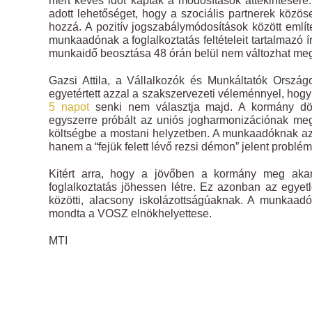
mert kevés időt kaptak a módosítások áttekintésére
adott lehetőséget, hogy a szociális partnerek közö
hozzá. A pozitív jogszabálymódosítások között említe
munkaadónak a foglalkoztatás feltételeit tartalmazó
munkaidő beosztása 48 órán belül nem változhat me
Gazsi Attila, a Vállalkozók és Munkáltatók Orszá
egyetértett azzal a szakszervezeti véleménnyel, hogy
5 napot
senki nem választja majd. A kormány dön
egyszerre próbált az uniós jogharmonizációnak me
költségbe a mostani helyzetben. A munkaadóknak azo
hanem a “fejük felett lévő rezsi démon” jelent problé
Kitért arra, hogy a jövőben a kormány meg akarj
foglalkoztatás jöhessen létre. Ez azonban az egyet
közötti, alacsony iskolázottságúaknak. A munkaadó
mondta a VOSZ elnökhelyettese.
MTI