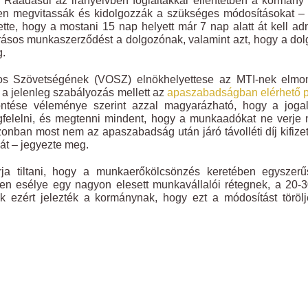
. Ráadásul az irányelvben foglaltakkal ellentétben a kormán
sen megvitassák és kidolgozzák a szükséges módosításokat – 
tte, hogy a mostani 15 nap helyett már 7 nap alatt át kell ad
 írásos munkaszerződést a dolgozónak, valamint azt, hogy a do
g.
gos Szövetségének (VOSZ) elnökhelyettese az MTI-nek elmon
 a jelenleg szabályozás mellett az
apaszabadságban elérhető p
tése véleménye szerint azzal magyarázható, hogy a jogal
gfelelni, és megtenni mindent, hogy a munkaadókat ne verje
nban most nem az apaszabadság után járó távolléti díj kifize
mát – jegyezte meg.
a tiltani, hogy a munkaerőkölcsönzés keretében egyszerűsí
len esélye egy nagyon elesett munkavállalói rétegnek, a 20-
k ezért jelezték a kormánynak, hogy ezt a módosítást töröl