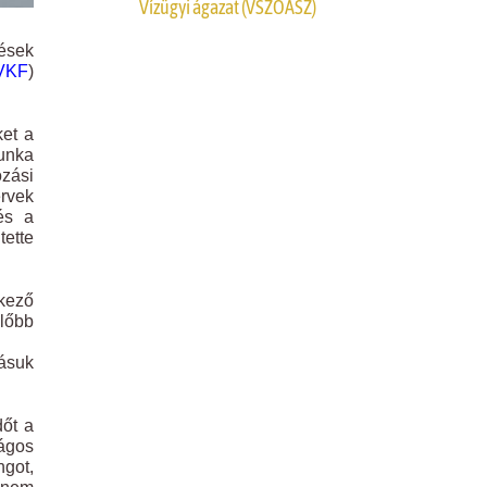
Vízügyi ágazat (VSZOÁSZ)
zések
VKF
)
ket a
Munka
zási
rvek
és a
tette
tkező
nlőbb
dásuk
dőt a
zágos
ngot,