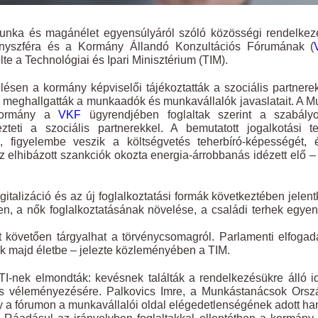
 munka és magánélet egyensúlyáról szóló közösségi rendelke
rsenyszféra és a Kormány Állandó Konzultációs Fórumának (
te a Technológiai és Ipari Minisztérium (TIM).
lésen a kormány képviselői tájékoztatták a szociális partnere
l, meghallgatták a munkaadók és munkavállalók javaslatait. A 
 kormány a
VKF
ügyrendjében foglaltak szerint a szabályo
eti a szociális partnerekkel. A bemutatott jogalkotási te
, figyelembe veszik a költségvetés teherbíró-képességét, 
 elhibázott szankciók okozta energia-árrobbanás idézett elő – 
igitalizáció és az új foglalkoztatási formák következtében jelen
n, a nők foglalkoztatásának növelése, a családi terhek egye
 követően tárgyalhat a törvénycsomagról. Parlamenti elfoga
nek majd életbe – jelezte közleményében a TIM.
TI-nek elmondták: kevésnek találták a rendelkezésükre álló i
e és véleményezésére. Palkovics Imre, a Munkástanácsok Ors
 a fórumon a munkavállalói oldal elégedetlenségének adott ha