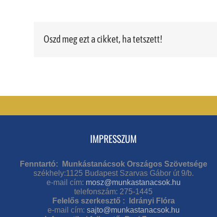
Oszd meg ezt a cikket, ha tetszett!
IMPRESSZUM
Fenntartó: Munkástanácsok Országos Szövetsége
székhely:1125 Budapest Szarvas Gábor út 9/b.
e-mail cím:
mosz@munkastanacsok.hu
telefonszám: 275-1445
Felelős szerkesztő : Idrányi Flóra
e-mail cím:
sajto@munkastanacsok.hu