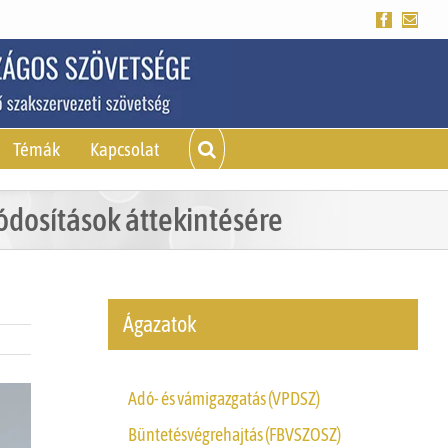
Facebook
Emai
Témák
Kapcsolat
ódosítások áttekintésére
Ágazatok
Adó- és vámigazgatás (VPDSZ)
Büntetésvégrehajtás (FBVSZOSZ)