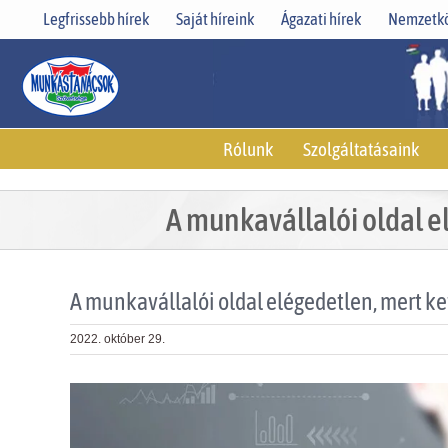
Skip
Legfrissebb hírek
Saját híreink
Ágazati hírek
Nemzetkö
to
content
Rólunk
Szolgáltatásaink
A munkavállalói oldal e
A munkavállalói oldal elégedetlen, mert ke
2022. október 29.
View
Larger
Image