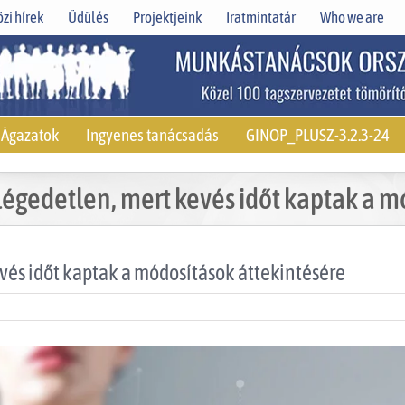
zi hírek
Üdülés
Projektjeink
Iratmintatár
Who we are
Ágazatok
Ingyenes tanácsadás
GINOP_PLUSZ-3.2.3-24
légedetlen, mert kevés időt kaptak a m
vés időt kaptak a módosítások áttekintésére