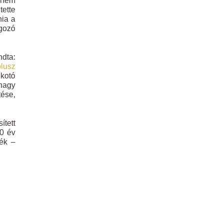
y nem
tette
nia a
lgozó
dta:
lusz
kotó
 nagy
tése,
tett
30 év
jék –