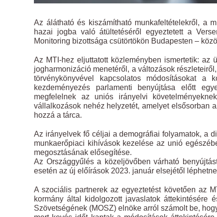
Az álátható és kiszámítható munkafeltételekről, a
hazai jogba való átültetéséről egyeztetett a Ve
Monitoring bizottsága csütörtökön Budapesten – közöl
Az MTI-hez eljuttatott közleményben ismertetik: az ü
jogharmonizáció menetéről, a változások részleteirő
törvénykönyvével kapcsolatos módosításokat a
kezdeményezés parlamenti benyújtása előtt egyezt
megfelelnek az uniós irányelvi követelményeknek
vállalkozások nehéz helyzetét, amelyet elsősorban az
hozzá a tárca.
Az irányelvek fő céljai a demográfiai folyamatok, a d
munkaerőpiaci kihívások kezelése az unió egészébe
megosztásának elősegítése.
Az Országgyűlés a közeljövőben várható benyújtást
esetén az új előírások 2023. január elsejétől léphet
A szociális partnerek az egyeztetést követően az M
kormány által kidolgozott javaslatok áttekintésér
Szövetségének (MOSZ) elnöke arról számolt be, hogy