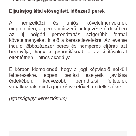
Eljárásjog által elősegített, időszerű perek
A nemzetközi és uniós követelményeknek
megfelelően, a perek időszerű befejezése érdekében
az új polgári perrendtartás szigorúbb formai
követelményeket ír elő a keresetlevelekre. Az évente
induló többszázezer peres és nemperes eljárás azt
bizonyítja, hogy a perindításnak – az állításokkal
ellentétben – nincs akadálya.
E körben kiemelendő, hogy a jogi képviselő nélküli
felperesekre, éppen perlési esélyeik javítása
érdekében, kedvezőbb perindítási feltételek
vonatkoznak, mint a jogi képviselővel rendelkezőkre.
(Igazságügyi Minisztérium)