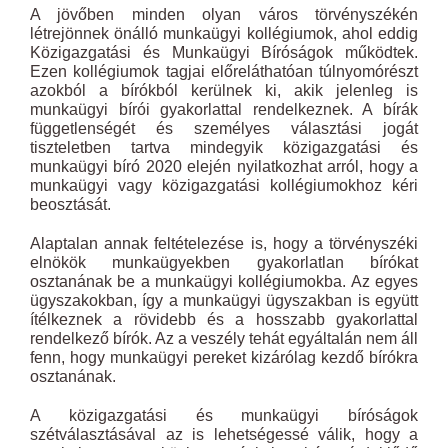
A jövőben minden olyan város törvényszékén
létrejönnek önálló munkaügyi kollégiumok, ahol eddig
Közigazgatási és Munkaügyi Bíróságok működtek.
Ezen kollégiumok tagjai előreláthatóan túlnyomórészt
azokból a bírókból kerülnek ki, akik jelenleg is
munkaügyi bírói gyakorlattal rendelkeznek. A bírák
függetlenségét és személyes választási jogát
tiszteletben tartva mindegyik közigazgatási és
munkaügyi bíró 2020 elején nyilatkozhat arról, hogy a
munkaügyi vagy közigazgatási kollégiumokhoz kéri
beosztását.
Alaptalan annak feltételezése is, hogy a törvényszéki
elnökök munkaügyekben gyakorlatlan bírókat
osztanának be a munkaügyi kollégiumokba. Az egyes
ügyszakokban, így a munkaügyi ügyszakban is együtt
ítélkeznek a rövidebb és a hosszabb gyakorlattal
rendelkező bírók. Az a veszély tehát egyáltalán nem áll
fenn, hogy munkaügyi pereket kizárólag kezdő bírókra
osztanának.
A közigazgatási és munkaügyi bíróságok
szétválasztásával az is lehetségessé válik, hogy a