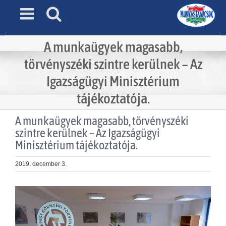
Skip
to
content
A munkaügyek magasabb,
törvényszéki szintre kerülnek – Az
Igazságügyi Minisztérium
tájékoztatója.
A munkaügyek magasabb, törvényszéki
szintre kerülnek – Az Igazságügyi
Minisztérium tájékoztatója.
2019. december 3.
View
Larger
Image