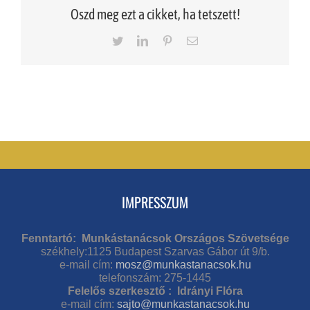
Oszd meg ezt a cikket, ha tetszett!
Twitter
LinkedIn
Pinterest
Email
IMPRESSZUM
Fenntartó: Munkástanácsok Országos Szövetsége
székhely:1125 Budapest Szarvas Gábor út 9/b.
e-mail cím:
mosz@munkastanacsok.hu
telefonszám: 275-1445
Felelős szerkesztő : Idrányi Flóra
e-mail cím:
sajto@munkastanacsok.hu