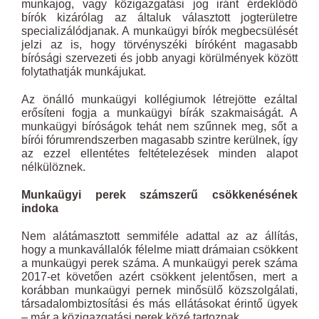
munkajog, vagy közigazgatási jog iránt érdeklődő
bírók kizárólag az általuk választott jogterületre
specializálódjanak. A munkaügyi bírók megbecsülését
jelzi az is, hogy törvényszéki bíróként magasabb
bírósági szervezeti és jobb anyagi körülmények között
folytathatják munkájukat.
Az önálló munkaügyi kollégiumok létrejötte ezáltal
erősíteni fogja a munkaügyi bírák szakmaiságát. A
munkaügyi bíróságok tehát nem szűnnek meg, sőt a
bírói fórumrendszerben magasabb szintre kerülnek, így
az ezzel ellentétes feltételezések minden alapot
nélkülöznek.
Munkaügyi perek számszerű csökkenésének
indoka
Nem alátámasztott semmiféle adattal az az állítás,
hogy a munkavállalók félelme miatt drámaian csökkent
a munkaügyi perek száma. A munkaügyi perek száma
2017-et követően azért csökkent jelentősen, mert a
korábban munkaügyi pernek minősülő közszolgálati,
társadalombiztosítási és más ellátásokat érintő ügyek
– már a közigazgatási perek közé tartoznak.