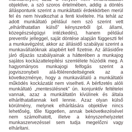
objektíve, a szó szoros értelmében, addig a döntés
álláspontunk szerint a munkáltatói érdekkörben merül
fel és nem hivatkozhat a fenti kivételre. Ha tehát az
adott munkáltató például nem szó szerint vett
„elháríthatatlan külső” kényszerből (pl. állami,
közegészségügyi intézkedés), hanem például
preventív jelleggel, saját döntése alapján függeszti fel
a munkavégzést, akkor az állásidő szabályai szerint a
munkavállalóknak alapbért kell fizetnie. Az állásidőre
járó díjazás szabályainak a hátterében a munkajog
sajátos kockázattelepítési szemlélete húzódik meg. A
hagyományos munkajogi felfogás szerint a
jogviszonybeli alá-fölérendeltségnek az a
következménye, hogy a munkavállaló a munkáltatói
működés kockázatát nem viselheti. A bérfizetés alóli
munkáltató „mentesülésnek” ún. konjunktív feltételei
vannak, azaz a munkáltatón kívülinek és általa
elháríthatatlannak kell lennie. Azaz olyan külső
körülmény, melynek elhárítására objektíve nincs
lehetőség, tőle független, annak bekövetkezésével
nem számolhatott, illetve a kényszerhelyzetet
munkaszervezéssel sem tudja megelőzni vagy
elhárítani.