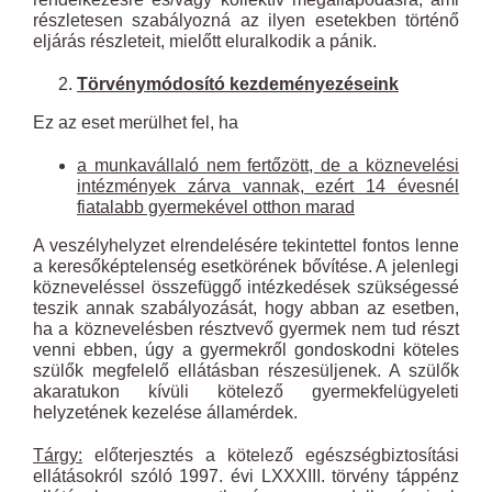
részletesen szabályozná az ilyen esetekben történő
eljárás részleteit, mielőtt eluralkodik a pánik.
Törvénymódosító kezdeményezéseink
Ez az eset merülhet fel, ha
a munkavállaló nem fertőzött, de a köznevelési
intézmények zárva vannak, ezért 14 évesnél
fiatalabb gyermekével otthon marad
A veszélyhelyzet elrendelésére tekintettel fontos lenne
a keresőképtelenség esetkörének bővítése. A jelenlegi
közneveléssel összefüggő intézkedések szükségessé
teszik annak szabályozását, hogy abban az esetben,
ha a köznevelésben résztvevő gyermek nem tud részt
venni ebben, úgy a gyermekről gondoskodni köteles
szülők megfelelő ellátásban részesüljenek. A szülők
akaratukon kívüli kötelező gyermekfelügyeleti
helyzetének kezelése államérdek.
Tárgy:
előterjesztés a kötelező egészségbiztosítási
ellátásokról szóló 1997. évi LXXXIII. törvény táppénz