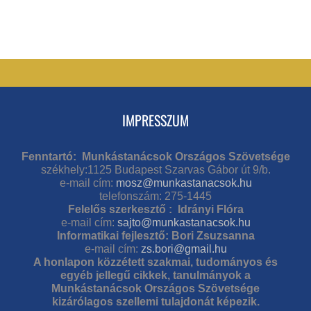
IMPRESSZUM
Fenntartó: Munkástanácsok Országos Szövetsége
székhely:1125 Budapest Szarvas Gábor út 9/b.
e-mail cím:
mosz@munkastanacsok.hu
telefonszám: 275-1445
Felelős szerkesztő : Idrányi Flóra
e-mail cím:
sajto@munkastanacsok.hu
Informatikai fejlesztő: Bori Zsuzsanna
e-mail cím:
zs.bori@gmail.hu
A honlapon közzétett szakmai, tudományos és
egyéb jellegű cikkek, tanulmányok a
Munkástanácsok Országos Szövetsége
kizárólagos szellemi tulajdonát képezik.