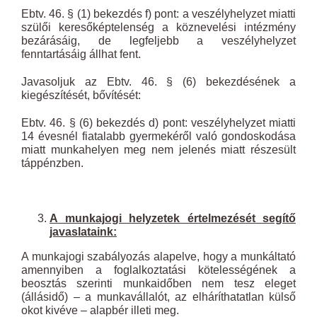
Ebtv. 46. § (1) bekezdés f) pont: a veszélyhelyzet miatti
szülői keresőképtelenség a köznevelési intézmény
bezárásáig, de legfeljebb a veszélyhelyzet
fenntartásáig állhat fent.
Javasoljuk az Ebtv. 46. § (6) bekezdésének a
kiegészítését, bővítését:
Ebtv. 46. § (6) bekezdés d) pont: veszélyhelyzet miatti
14 évesnél fiatalabb gyermekéről való gondoskodása
miatt munkahelyen meg nem jelenés miatt részesült
táppénzben.
A munkajogi helyzetek értelmezését segítő
javaslataink:
A munkajogi szabályozás alapelve, hogy a munkáltató
amennyiben a foglalkoztatási kötelességének a
beosztás szerinti munkaidőben nem tesz eleget
(állásidő) – a munkavállalót, az elháríthatatlan külső
okot kivéve – alapbér illeti meg.