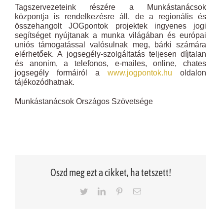
Tagszervezeteink részére a Munkástanácsok
központja is rendelkezésre áll, de a regionális és
összehangolt JOGpontok projektek ingyenes jogi
segítséget nyújtanak a munka világában és európai
uniós támogatással valósulnak meg, bárki számára
elérhetőek. A jogsegély-szolgáltatás teljesen díjtalan
és anonim, a telefonos, e-mailes, online, chates
jogsegély formáiról a
www.jogpontok.hu
oldalon
tájékozódhatnak.
Munkástanácsok Országos Szövetsége
Oszd meg ezt a cikket, ha tetszett!
Twitter
LinkedIn
Pinterest
Email