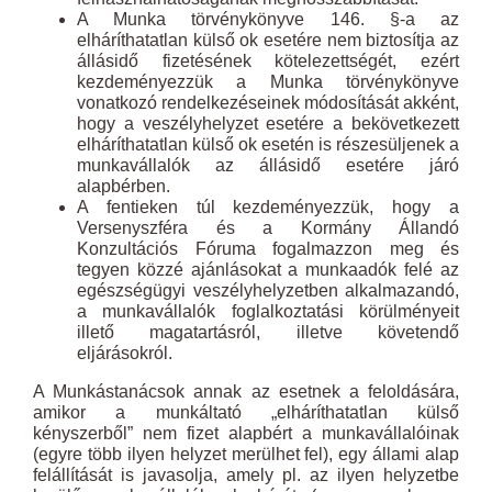
A Munka törvénykönyve 146. §-a az
elháríthatatlan külső ok esetére nem biztosítja az
állásidő fizetésének kötelezettségét, ezért
kezdeményezzük a Munka törvénykönyve
vonatkozó rendelkezéseinek módosítását akként,
hogy a veszélyhelyzet esetére a bekövetkezett
elháríthatatlan külső ok esetén is részesüljenek a
munkavállalók az állásidő esetére járó
alapbérben.
A fentieken túl kezdeményezzük, hogy a
Versenyszféra és a Kormány Állandó
Konzultációs Fóruma fogalmazzon meg és
tegyen közzé ajánlásokat a munkaadók felé az
egészségügyi veszélyhelyzetben alkalmazandó,
a munkavállalók foglalkoztatási körülményeit
illető magatartásról, illetve követendő
eljárásokról.
A Munkástanácsok annak az esetnek a feloldására,
amikor a munkáltató „elháríthatatlan külső
kényszerből” nem fizet alapbért a munkavállalóinak
(egyre több ilyen helyzet merülhet fel), egy állami alap
felállítását is javasolja, amely pl. az ilyen helyzetbe