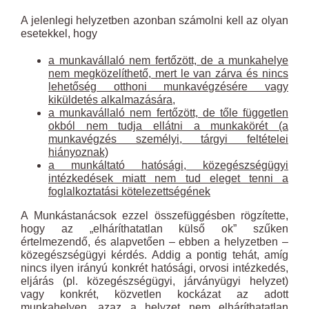
A jelenlegi helyzetben azonban számolni kell az olyan
esetekkel, hogy
a munkavállaló nem fertőzött, de a munkahelye
nem megközelíthető, mert le van zárva és nincs
lehetőség otthoni munkavégzésére vagy
kiküldetés alkalmazására,
a munkavállaló nem fertőzött, de tőle független
okból nem tudja ellátni a munkakörét (a
munkavégzés személyi, tárgyi feltételei
hiányoznak)
a munkáltató hatósági, közegészségügyi
intézkedések miatt nem tud eleget tenni a
foglalkoztatási kötelezettségének
A Munkástanácsok ezzel összefüggésben rögzítette,
hogy az „elháríthatatlan külső ok” szűken
értelmezendő, és alapvetően – ebben a helyzetben –
közegészségügyi kérdés. Addig a pontig tehát, amíg
nincs ilyen irányú konkrét hatósági, orvosi intézkedés,
eljárás (pl. közegészségügyi, járványügyi helyzet)
vagy konkrét, közvetlen kockázat az adott
munkahelyen, azaz a helyzet nem elháríthatatlan