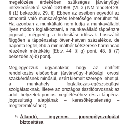
megelőzése érdekében szükséges járványügyi
intézkedésekről szóló 18/1998. (VI. 3.) NM rendelet 28.
§ (1) bekezdés, 29. §]. Ebben az esetben egyedül az
otthonról való munkavégzés lehetősége merülhet fel.
Ha azonban a munkáltató nem tudja a munkavállalót
ilyen módon foglalkoztatni, a munkavállaló táppénzre
jogosult, mégpedig a biztosítási időszak hosszától
függően a táppénzalap ötven-hatvan százalékos, de
naponta legfeljebb a minimálbér kétszerese harmincad
részének mértékéig [Ebtv. 44. § g) pont, 48. § (7)
bekezdés a)-b) pont].
Megjegyezzük ugyanakkor, hogy az említett
rendelkezés elsősorban járványügyi-hatósági, orvosi
szakkérdésnek minősül, ezért kiemelt szerepe lehet pl.
a munkahelyi foglalkozás-egészségügyi
szolgálatoknak, illetve az országos tisztifőorvosnak az
adott helyzetek pontos megítéléséhez (és a táppénz-
jogosultság alapjának – keresőképtelenség –
megteremtéséhez).
Állandó, ingyenes jogsegélyszolgálat
biztosítása