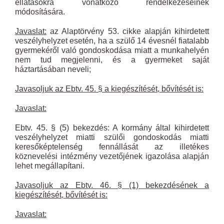
ellátásokra vonatkozó rendelkezéseinek
módosítására.
Javaslat:
az Alaptörvény 53. cikke alapján kihirdetett
veszélyhelyzet esetén, ha a szülő 14 évesnél fiatalabb
gyermekéről való gondoskodása miatt a munkahelyén
nem tud megjelenni, és a gyermeket saját
háztartásában neveli;
Javasoljuk az Ebtv. 45. § a kiegészítését, bővítését is:
Javaslat:
Ebtv. 45. § (5) bekezdés: A kormány által kihirdetett
veszélyhelyzet miatti szülői gondoskodás miatti
keresőképtelenség fennállását az illetékes
köznevelési intézmény vezetőjének igazolása alapján
lehet megállapítani.
Javasoljuk az Ebtv. 46. § (1) bekezdésének a
kiegészítését, bővítését is:
Javaslat: