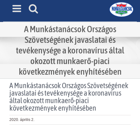
Skip
to
content
A Munkástanácsok Országos
Szövetségének javaslatai és
tevékenysége a koronavírus által
okozott munkaerő-piaci
következmények enyhítésében
A Munkástanácsok Országos Szövetségének
javaslatai és tevékenysége a koronavírus
által okozott munkaerő-piaci
következmények enyhítésében
2020. április 2.
View