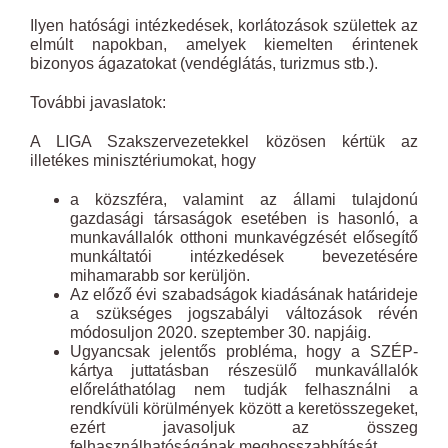
Ilyen hatósági intézkedések, korlátozások születtek az
elmúlt napokban, amelyek kiemelten érintenek
bizonyos ágazatokat (vendéglátás, turizmus stb.).
További javaslatok:
A LIGA Szakszervezetekkel közösen kértük az
illetékes minisztériumokat, hogy
a közszféra, valamint az állami tulajdonú
gazdasági társaságok esetében is hasonló, a
munkavállalók otthoni munkavégzését elősegítő
munkáltatói intézkedések bevezetésére
mihamarabb sor kerüljön.
Az előző évi szabadságok kiadásának határideje
a szükséges jogszabályi változások révén
módosuljon 2020. szeptember 30. napjáig.
Ugyancsak jelentős probléma, hogy a SZÉP-
kártya juttatásban részesülő munkavállalók
előreláthatólag nem tudják felhasználni a
rendkívüli körülmények között a keretösszegeket,
ezért javasoljuk az összeg
felhasználhatóságának meghosszabbítását.