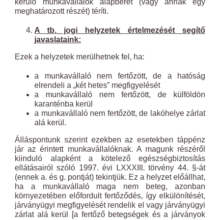
kerülő munkavállalók alapbérét (vagy annak egy
meghatározott részét) téríti.
A tb. jogi helyzetek értelmezését segítő
javaslataink:
Ezek a helyzetek merülhetnek fel, ha:
a munkavállaló nem fertőzött, de a hatóság
elrendeli a „két hetes” megfigyelését
a munkavállaló nem fertőzött, de külföldön
karanténba kerül
a munkavállaló nem fertőzött, de lakóhelye zárlat
alá kerül.
Álláspontunk szerint ezekben az esetekben táppénz
jár az érintett munkavállalóknak. A magunk részéről
kiinduló alapként a kötelező egészségbiztosítás
ellátásairól szóló 1997. évi LXXXIII. törvény 44. §-át
(ennek a. és g. pontját) tekintjük. Ez a helyzet előállhat,
ha a munkavállaló maga nem beteg, azonban
környezetében előfordult fertőződés, így elkülönítését,
járványügyi megfigyelését rendelik el vagy járványügyi
zárlat alá kerül [a fertőző betegségek és a járványok