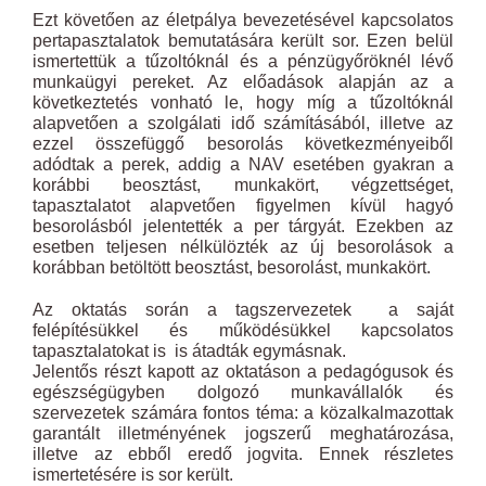
Ezt követően az életpálya bevezetésével kapcsolatos
pertapasztalatok bemutatására került sor. Ezen belül
ismertettük a tűzoltóknál és a pénzügyőröknél lévő
munkaügyi pereket. Az előadások alapján az a
következtetés vonható le, hogy míg a tűzoltóknál
alapvetően a szolgálati idő számításából, illetve az
ezzel összefüggő besorolás következményeiből
adódtak a perek, addig a NAV esetében gyakran a
korábbi beosztást, munkakört, végzettséget,
tapasztalatot alapvetően figyelmen kívül hagyó
besorolásból jelentették a per tárgyát. Ezekben az
esetben teljesen nélkülözték az új besorolások a
korábban betöltött beosztást, besorolást, munkakört.
Az oktatás során a tagszervezetek a saját
felépítésükkel és működésükkel kapcsolatos
tapasztalatokat is is átadták egymásnak.
Jelentős részt kapott az oktatáson a pedagógusok és
egészségügyben dolgozó munkavállalók és
szervezetek számára fontos téma: a közalkalmazottak
garantált illetményének jogszerű meghatározása,
illetve az ebből eredő jogvita. Ennek részletes
ismertetésére is sor került.