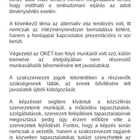
hogy indítható e ombudsmani eljárás az adott
törvénysértés esetén.
A következő téma az alternatív vita rendezés volt. Itt
nemcsak az intézményrendszer bemutatása történt,
hanem a honlappal kapcsolatos prezentációra is sor
került.
Végezetül az OKÉT-ban folyó munkáról volt szó, külön
kiemelve az életpályában nem részesülő
munkavállalók béremelésére tett javaslatokat.
A szakszervezeti jogok tekintetében a részvevők
szükségesnek látták, az ennek bővítésére tett
javaslatok újbóli kidolgozását.
A képzéssel segíteni kívántuk a közszférás
szervezeteink munkáját, a működési tapasztalatok,
szolgáltatások, szervezeti felépítések tapasztalatainak
megosztása pedig úgy érzem előbbre vitte a
szervezetek fejlődését. Fontos, hogy a képzés során
nemcsak a vezetők, hanem a szakszervezeti tagjaink
is közvetlen tapasztalatokat, tudást szerezhettek az