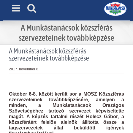
Skip
to
content
A Munkástanácsok közszférás
szervezeteinek továbbképzése
A Munkástanácsok közszférás
szervezeteinek továbbképzése
2017. november 8.
View
Larger
Október 6-8. között került sor a MOSZ Közszférás
Image
szervezeteinek továbbképzésére, amelyen a
minden, a Munkástanácsok Országos
Szövetségéhez tartozó szervezet képviseltette
magát. A képzés tartalmi részét Holecz Gábor, a
közszféráért felelős alelnök állította össze a
tagszervezetek által beküldött igények