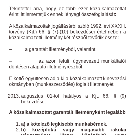
Tekintettel arra, hogy ez több ezer közalkalmazottat
érint, itt ismertetjük ennek lényegi összefoglalását:
A közalkalmazottak jogállásáról szóló 1992. évi XXXIII.
törvény (Kjt.) 66. § (7)-(10) bekezdései értelmében a
közalkalmazotti illetmény két részből tevődik össze:
– a garantált illetményből, valamint
– az azon felüli, úgynevezett munkáltatói
döntésen alapuló illetményrészből.
E kettő együttesen adja ki a közalkalmazott kinevezési
okmányban (munkaszerződés) foglalt illetményét.
augusztus 01-től hatályos a Kjt. 66. § (9)
bekezdése:
A közalkalmazottat garantált illetményként legalább
a) a kötelező legkisebb munkabérnek,
b) középfokú vagy magasabb iskolai