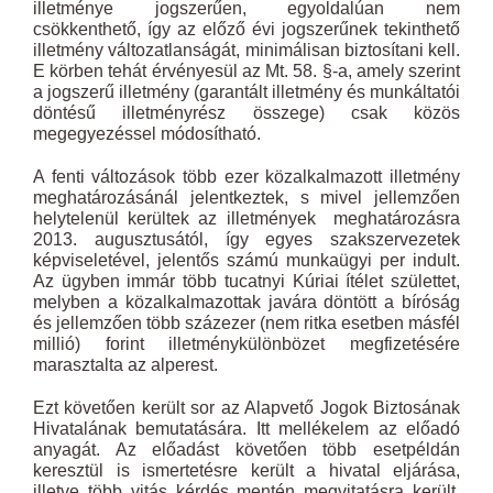
illetménye jogszerűen, egyoldalúan nem
csökkenthető, így az előző évi jogszerűnek tekinthető
illetmény változatlanságát, minimálisan biztosítani kell.
E körben tehát érvényesül az Mt. 58. §-a, amely szerint
a jogszerű illetmény (garantált illetmény és munkáltatói
döntésű illetményrész összege) csak közös
megegyezéssel módosítható.
A fenti változások több ezer közalkalmazott illetmény
meghatározásánál jelentkeztek, s mivel jellemzően
helytelenül kerültek az illetmények meghatározásra
2013. augusztusától, így egyes szakszervezetek
képviseletével, jelentős számú munkaügyi per indult.
Az ügyben immár több tucatnyi Kúriai ítélet születtet,
melyben a közalkalmazottak javára döntött a bíróság
és jellemzően több százezer (nem ritka esetben másfél
millió) forint illetménykülönbözet megfizetésére
marasztalta az alperest.
Ezt követően került sor az Alapvető Jogok Biztosának
Hivatalának bemutatására. Itt mellékelem az előadó
anyagát. Az előadást követően több esetpéldán
keresztül is ismertetésre került a hivatal eljárása,
illetve több vitás kérdés mentén megvitatásra került,