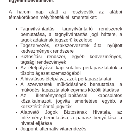
figyelembevételével.
A három nap alatt a résztvevők az alábbi
témakörökben mélyíthették el ismereteiket:
Tagnyilvántartás, tagnyilvántartó rendszerek
bemutatása, a tagnyilvántartás jogi háttere, a
tagok adatainak jogszerű kezelése
Tagszervezés, szakszervezetek által nyújtott
kedvezmények rendszere
Biztosítási rendszer, egyéb kedvezmények,
tagsági rendezvények
Az életpályával kapcsolatos pertapasztalatok a
tűzoltó ágazat szemszögéből
A hivatásos életpálya, azok pertapasztalatai
A szervezetek működésének bemutatása, a
működési tapasztalatok egymás közötti átadása
Az illetménymegállapítással kapcsolatos
közalkalmazotti jogvita ismertetése, egyéb, a
közszférát érintő jogviták
Alapvető Jogok Biztosának Hivatala, az
intézmény bemutatása, a panasz benyújtása, a
hivatal eljárása
Jogpont, alternatív vitarendezés