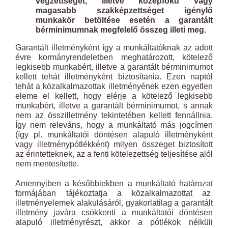
végzettséget, illetve középfokú vagy
magasabb szakképzettséget igénylő
munkakör betöltése esetén a garantált
bérminimumnak megfelelő összeg illeti meg.
Garantált illetményként így a munkáltatóknak az adott
évre kormányrendeletben meghatározott, kötelező
legkisebb munkabért, illetve a garantált bérminimumot
kellett tehát illetményként biztosítania. Ezen naptól
tehát a közalkalmazottak illetményének ezen egyetlen
eleme el kellett, hogy elérje a kötelező legkisebb
munkabért, illetve a garantált bérminimumot, s annak
nem az összilletmény tekintetében kellett fennállnia.
Így nem releváns, hogy a munkáltató más jogcímen
(így pl. munkáltatói döntésen alapuló illetményként
vagy illetménypótlékként) milyen összeget biztosított
az érintetteknek, az a fenti kötelezettség teljesítése alól
nem mentesítette.
Amennyiben a későbbiekben a munkáltató határozat
formájában tájékoztatja a közalkalmazottat az
illetményelemek alakulásáról, gyakorlatilag a garantált
illetmény javára csökkenti a munkáltatói döntésen
alapuló illetményrészt, akkor a pótlékok nélküli