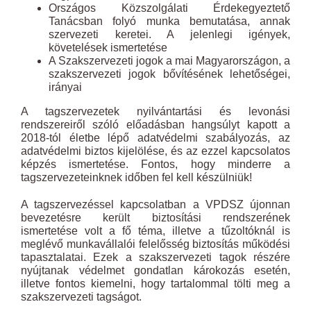
Országos Közszolgálati Érdekegyeztető
Tanácsban folyó munka bemutatása, annak
szervezeti keretei. A jelenlegi igények,
követelések ismertetése
A Szakszervezeti jogok a mai Magyarországon, a
szakszervezeti jogok bővítésének lehetőségei,
irányai
A tagszervezetek nyilvántartási és levonási
rendszereiről szóló előadásban hangsúlyt kapott a
2018-tól életbe lépő adatvédelmi szabályozás, az
adatvédelmi biztos kijelölése, és az ezzel kapcsolatos
képzés ismertetése. Fontos, hogy minderre a
tagszervezeteinknek időben fel kell készülniük!
A tagszervezéssel kapcsolatban a VPDSZ újonnan
bevezetésre került biztosítási rendszerének
ismertetése volt a fő téma, illetve a tűzoltóknál is
meglévő munkavállalói felelősség biztosítás működési
tapasztalatai. Ezek a szakszervezeti tagok részére
nyújtanak védelmet gondatlan károkozás esetén,
illetve fontos kiemelni, hogy tartalommal tölti meg a
szakszervezeti tagságot.