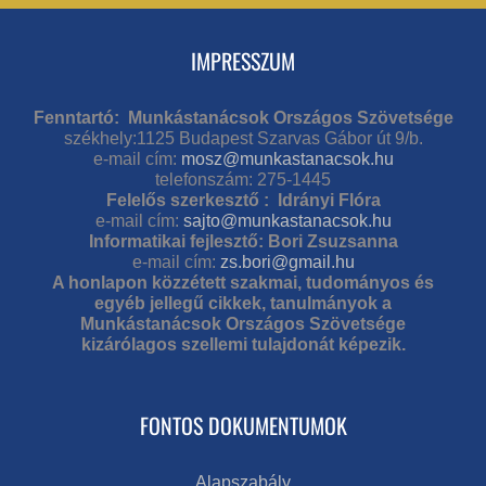
IMPRESSZUM
Fenntartó: Munkástanácsok Országos Szövetsége
székhely:1125 Budapest Szarvas Gábor út 9/b.
e-mail cím:
mosz@munkastanacsok.hu
telefonszám: 275-1445
Felelős szerkesztő : Idrányi Flóra
e-mail cím:
sajto@munkastanacsok.hu
Informatikai fejlesztő: Bori Zsuzsanna
e-mail cím:
zs.bori@gmail.hu
A honlapon közzétett szakmai, tudományos és
egyéb jellegű cikkek, tanulmányok a
Munkástanácsok Országos Szövetsége
kizárólagos szellemi tulajdonát képezik.
FONTOS DOKUMENTUMOK
Alapszabály