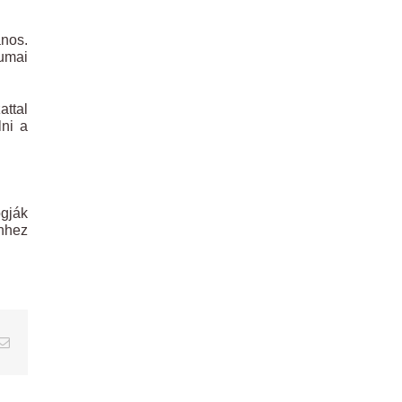
ános.
tumai
ttal
ni a
ogják
ehhez
erest
Email