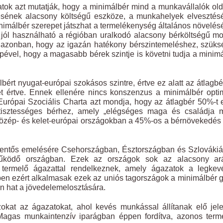
tok azt mutatják, hogy a minimálbér mind a munkavállalók ol
ésének alacsony költségű eszköze, a munkahelyek elvesztés
nimálbér szerepet játszhat a termelékenység általános növelé
 jól használható a régióban uralkodó alacsony bérköltségű mo
dni azonban, hogy az igazán hatékony bérszintemeléshez, szük
epével, hogy a magasabb bérek szintje is követni tudja a minim
ért nyugat-európai szokásos szintre, értve ez alatt az átlagb
t értve. Ennek ellenére nincs konszenzus a minimálbér opti
z Európai Szociális Charta azt mondja, hogy az átlagbér 50%-t 
tisztességes bérhez, amely „elégséges maga és családja m
a közép- és kelet-európai országokban a 45%-os a bérnövekedé
elentős emelésére Csehországban, Észtországban és Szlováki
működő országban. Ezek az országok sok az alacsony ar
t termelő ágazattal rendelkeznek, amely ágazatok a legkev
en ezért alkalmasak ezek az uniós tagországok a minimálbér 
an hat a jövedelemelosztására.
kat az ágazatokat, ahol kevés munkással állítanak elő jel
. Magas munkaintenzív iparágban éppen fordítva, azonos term