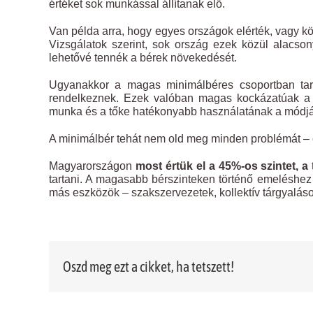
értéket sok munkással állítanak elő.
Van példa arra, hogy egyes országok elérték, vagy kö
Vizsgálatok szerint, sok ország ezek közül alacson
lehetővé tennék a bérek növekedését.
Ugyanakkor a magas minimálbéres csoportban tart
rendelkeznek. Ezek valóban magas kockázatúak a m
munka és a tőke hatékonyabb használatának a módjá
A minimálbér tehát nem old meg minden problémát – e
Magyarországon
most értük el a 45%-os szintet, a
tartani. A magasabb bérszinteken történő emelésh
más eszközök – szakszervezetek, kollektív tárgyaláso
Oszd meg ezt a cikket, ha tetszett!