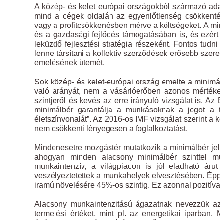
A közép- és kelet európai országokból származó ada
mind a cégek oldalán az egyenlőtlenség csökkent
vagy a profitcsökkenésben mérve a költségeket. A mi
és a gazdasági fejlődés támogatásában is, és ezért
leküzdő fejlesztési stratégia részeként. Fontos tu
lenne társítani a kollektív szerződések erősebb szer
emelésének ütemét.
Sok közép- és kelet-európai ország emelte a minimálb
való arányát, nem a vásárlóerőben azonos mértéke
szintjéről és kevés az erre irányuló vizsgálat is. A
minimálbér garantálja a munkásoknak a jogot a 
életszínvonalát”. Az 2016-os IMF vizsgálat szerint 
nem csökkenti lényegesen a foglalkoztatást.
Mindenesetre mozgástér mutatkozik a minimálbér j
ahogyan minden alacsony minimálbér szinttel 
munkaintenzív, a világpiacon is jól eladható áru
veszélyeztetettek a munkahelyek elvesztésében. Épp
iramú növelésére 45%-os szintig. Ez azonnal pozitív
Alacsony munkaintenzitású ágazatnak nevezzük azo
termelési értéket, mint pl. az energetikai iparban