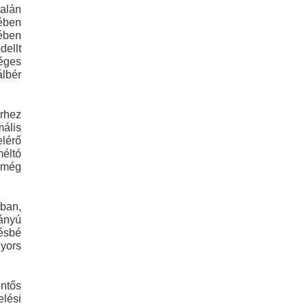
dalán
ében
sében
dellt
séges
álbér
érhez
mális
elérő
éltó
s még
ában,
ányú
ésbé
gyors
entős
elési