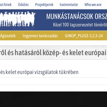
zi hírek
Üdülés
Projektjeink
Iratmintatár
Who we are
Ágazatok
Ingyenes tanácsadás
GINOP_PLUSZ-3.2.3-24
ől és hatásáról közép- és kelet európa
 és kelet európai vizsgálatok tükrében