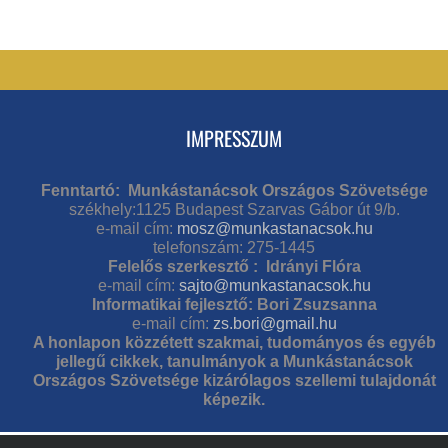
IMPRESSZUM
Fenntartó: Munkástanácsok Országos Szövetsége
székhely:1125 Budapest Szarvas Gábor út 9/b.
e-mail cím:
mosz@munkastanacsok.hu
telefonszám: 275-1445
Felelős szerkesztő : Idrányi Flóra
e-mail cím:
sajto@munkastanacsok.hu
Informatikai fejlesztő: Bori Zsuzsanna
e-mail cím:
zs.bori@gmail.hu
A honlapon közzétett szakmai, tudományos és egyéb
jellegű cikkek, tanulmányok a Munkástanácsok
Országos Szövetsége kizárólagos szellemi tulajdonát
képezik.