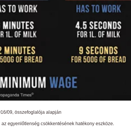
16/09, összefoglalója alapján
n az egyenlőtlenség csökkentésének hatékony eszköze.