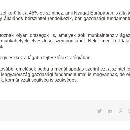
zel kerültek a 45%-os szinthez, ami Nyugat-Európában is által
y általános bérszinttel rendelkezik, bár gazdasági fundamen
oznak olyan országok is, amelyek sok munkaintenzív ágaza
unkahelyek elvesztése szempontjából. Nekik meg kell talál
t.
gy eszköz a tágabb fejlesztési stratégiában.
további emelések pedig a megállapodás szerint ezt a szintet f
ez Magyarország gazdasági fundamentumai is megvannak, de 
k, kormányzati segítség is szükséges.
Twitter
LinkedIn
Pint