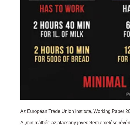
Az European Trade Union Institute, Working Paper 20
A „minimálbér” az alacsony jövedelem emelése révé