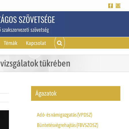
Facebook
Emai
Témák
Kapcsolat
i vizsgálatok tükrében
Ágazatok
Adó- és vámigazgatás (VPDSZ)
Büntetésvégrehajtás (FBVSZOSZ)