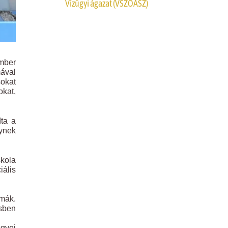
Vízügyi ágazat (VSZOÁSZ)
mber
mával
sokat
okat,
dta a
lynek
kola
iális
kmák.
sben
egyei