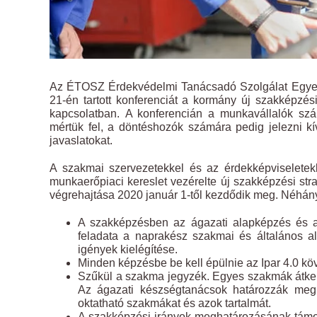
Az ÉTOSZ Érdekvédelmi Tanácsadó Szolgálat Egye
21-én tartott konferenciát a kormány új szakképzés
kapcsolatban. A konferencián a munkavállalók szá
mértük fel, a döntéshozók számára pedig jelezni kív
javaslatokat.
A szakmai szervezetekkel és az érdekképviseletekk
munkaerőpiaci kereslet vezérelte új szakképzési stra
végrehajtása 2020 január 1-től kezdődik meg. Néhány 
A szakképzésben az ágazati alapképzés és a 
feladata a naprakész szakmai és általános a
igények kielégítése.
Minden képzésbe be kell épülnie az Ipar 4.0 kö
Szűkül a szakma jegyzék. Egyes szakmák átke
Az ágazati készségtanácsok határozzák meg 
oktatható szakmákat és azok tartalmát.
A szakképzési irányok meghatározásának támog