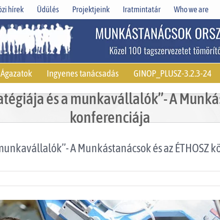
zi hírek
Üdülés
Projektjeink
Iratmintatár
Who we are
Ágazatok
Ingyenes tanácsadás
GINOP_PLUSZ-3.2.3-24
ratégiája és a munkavállalók”- A Munk
konferenciája
a munkavállalók”- A Munkástanácsok és az ÉTHOSZ k