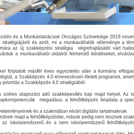
sülés és a Munkástanácsok Országos Szövetsége 2019 nove
i stratégiájáról és arról, mi a munkavállalók véleménye a té
mára az új szakképzési stratégia végrehajtásától várt hatá
ántuk a munkavállalói oldalról felmerülő kérdéseket, elvárás
el folytatott másfél éves egyeztetés után a kormány elfoga
tégiát, a Szakképzés 4.0 elnevezéssel illetett programot, ame
prioritás a Szakképzés 4.0 stratégiából:
széles alapozást adó szakképesítés kap majd helyet. Az is
lapkompetenciák megadása, a felnőttképzés feladata a spec
vetelményeinek és a szakmában elvárt digitális tartalmaknak
rülnek majd a felnőttképzésbe, mások pedig nem lesznek sza
az iskolarendszerű és a nem iskolarendszerű felnőttképzé
atására munkaerő-piaci előrejelző rendszert hoznak létre. M