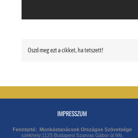
Oszd meg ezt a cikket, ha tetszett!
IMPRESSZUM
Fenntartó: Munkástanácsok Országos Szövetsége
székhely:1125 Budapest Szarvas Gábor út 9/b.