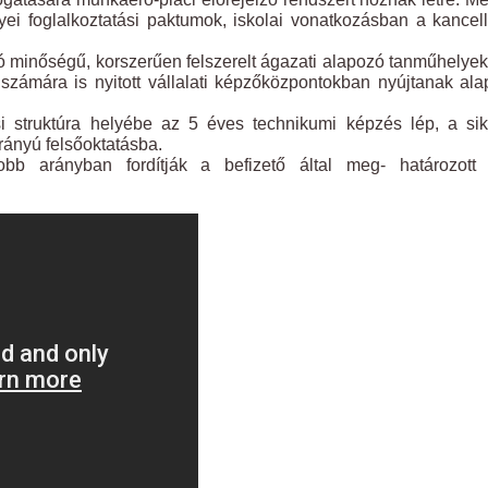
i foglalkoztatási paktumok, iskolai vonatkozásban a kancel
ó minőségű, korszerűen felszerelt ágazati alapozó tanműhelye
számára is nyitott vállalati képzőközpontokban nyújtanak al
 struktúra helyébe az 5 éves technikumi képzés lép, a sik
irányú felsőoktatásba.
obb arányban fordítják a befizető által meg- határozott 