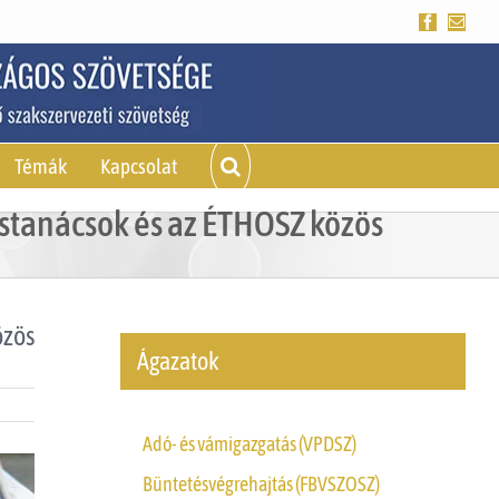
Facebook
Emai
Témák
Kapcsolat
ástanácsok és az ÉTHOSZ közös
özös
Ágazatok
Adó- és vámigazgatás (VPDSZ)
Büntetésvégrehajtás (FBVSZOSZ)