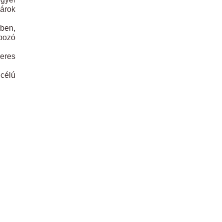
lárok
kben,
apozó
eres
célú