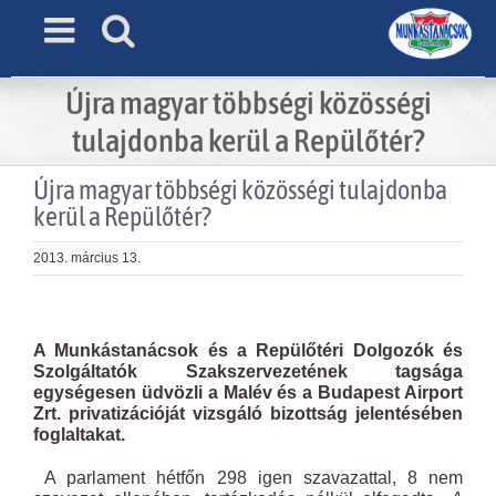
Skip
to
content
Újra magyar többségi közösségi
tulajdonba kerül a Repülőtér?
Újra magyar többségi közösségi tulajdonba
kerül a Repülőtér?
2013. március 13.
View
Larger
A Munkástanácsok és a Repülőtéri Dolgozók és
Image
Szolgáltatók Szakszervezetének tagsága
egységesen üdvözli a Malév és a Budapest Airport
Zrt. privatizációját vizsgáló bizottság jelentésében
foglaltakat.
A parlament hétfőn 298 igen szavazattal, 8 nem