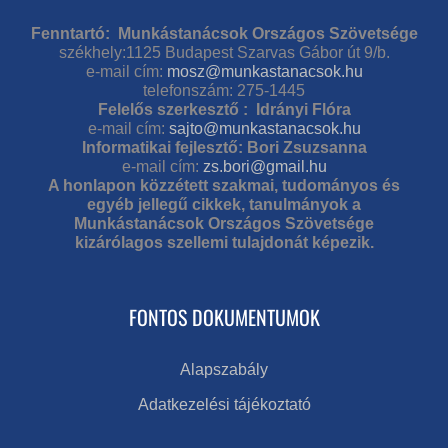
Fenntartó: Munkástanácsok Országos Szövetsége
székhely:1125 Budapest Szarvas Gábor út 9/b.
e-mail cím:
mosz@munkastanacsok.hu
telefonszám: 275-1445
Felelős szerkesztő : Idrányi Flóra
e-mail cím:
sajto@munkastanacsok.hu
Informatikai fejlesztő: Bori Zsuzsanna
e-mail cím:
zs.bori@gmail.hu
A honlapon közzétett szakmai, tudományos és
egyéb jellegű cikkek, tanulmányok a
Munkástanácsok Országos Szövetsége
kizárólagos szellemi tulajdonát képezik.
FONTOS DOKUMENTUMOK
Alapszabály
Adatkezelési tájékoztató