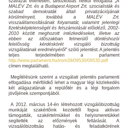
szavazat ellenében, tartózkodás nélkül elfogadta „
A
MALÉV Zrt. és a Budapest Airport Zrt. szocialisták és
szabad demokraták általi privatizációjának
körülményeit, továbbá a MALÉV Zrt.
visszaállamosításának folyamatát, valamint jelenlegi
fizetésképtelenségét és felszámolását el
őidéző, 2002-
2010 között meghozott intézkedéseket, illetve az
ebben az időszakban felmerülő döntéshozói
felelősség kérdéskörét vizsgáló bizottság
vizsgálatának eredményéről
” szóló jelentést. A jelentés
teljes terjedelmében a parlament
http://www.parlament.hu/irom39/09530/09530.pdf
címen megtalálható.
Megítélésünk szerint a vizsgálati jelentés parlamenti
elfogadása mérföldkő lehet a magyar légi közlekedés
két alágazatának a repülőtér és a légi forgalom
jövőjének szempontjából.
A 2012. március 14-én létrehozott vizsgálóbizottság
munkáját szakértőink kezdettől fogva aktívan
támogatták, szakértelmükkel és helyismeretükkel
segítették az előzmények feltárását. A
vizsgálóbizottság hatás- és feladatkörének