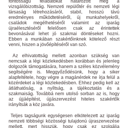
fontosságú feladatokat határozott meg a
vizsgálóbizottság. Nemzeti repülőtér és nemzeti légi
társaság létrehozásáról, stabil, hosszú távú
eredményes működtetéséről, új munkahelyekről,
családok megélhetéséről valamint az iparág
újraélesztéséről felelősen csak az érintettek
bevonásával lehet jó szakmai döntéseket hozni.
Ebben a munkában szakértőinknek kötelező részt
venni, hiszen a jövőépítéséről van szó.
Az elhivatottság mellett azonban szükség van
nemcsak a légi közlekedésben korábban és jelenleg
dolgozók támogatására, hanem a széles közvélemény
segítségére is. Meggyőződésünk, hogy a siker
alapfeltétele, hogy végre a magánérdek ne írja felül a
közérdeket a légi közlekedésben. Ehhez pedig kell az
átláthatóság, a nyíltság, a tájékoztatás és a
szakmaiság. Továbbá nem utolsó sorban az is, hogy
az újjáépítést, újjászervezést hiteles szakértők
irányítsák a köz javára.
Teljes tagságunk egységesen elkötelezett az iparág
nemzeti többségi közösségi tulajdonú újraszervezése
mellett, mert hisszük, hogy csak ez szolgálja