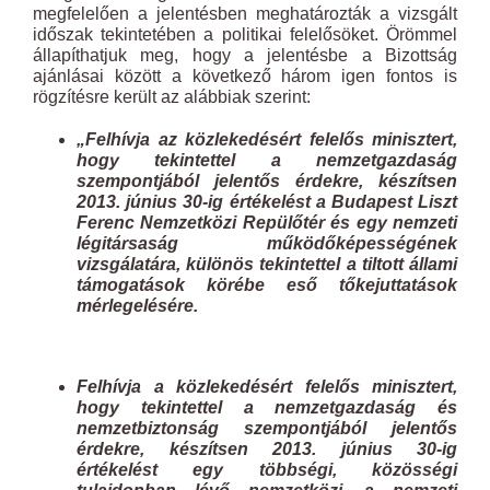
megfelelően a jelentésben meghatározták a vizsgált
időszak tekintetében a politikai felelősöket. Örömmel
állapíthatjuk meg, hogy a jelentésbe a Bizottság
ajánlásai között a következő három igen fontos is
rögzítésre került az alábbiak szerint:
„Felhívja az közlekedésért felel
ő
s minisztert,
hogy tekintettel a nemzetgazdaság
szempontjából jelent
ő
s érdekre, készítsen
2013. június 30-ig értékelést a Budapest Liszt
Ferenc Nemzetközi Repül
ő
tér és egy nemzeti
légitársaság m
ű
köd
ő
képességének
vizsgálatára, különös tekintettel a tiltott állami
támogatások körébe es
ő
t
ő
kejuttatások
mérlegelésére.
Felhívja a közlekedésért felel
ő
s minisztert,
hogy tekintettel a nemzetgazdaság és
nemzetbiztonság szempontjából jelent
ő
s
érdekre, készítsen 2013. június 30-ig
értékelést egy többségi, közösségi