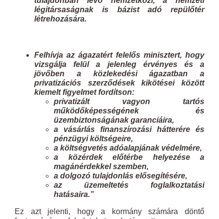
tulajdonban lév
ő
nemzetközi, a nemzeti
légitársaságnak is bázist adó repül
ő
tér
létrehozására.
Felhívja az ágazatért felelős minisztert, hogy
vizsgálja felül a jelenleg érvényes és a
jöv
ő
ben a közlekedési ágazatban a
privatizációs szerz
ő
dések kikötései között
kiemelt figyelmet fordítson:
privatizált vagyon tartós
m
ű
köd
ő
képességének és
üzembiztonságának garanciáira,
a vásárlás finanszírozási hátterére és
pénzügyi költségeire,
a költségvetés adóalapjának védelmére,
a közérdek el
ő
térbe helyezése a
magánérdekkel szemben,
a dolgozó tulajdonlás el
ő
segítésére,
az üzemeltetés foglalkoztatási
hatásaira.”
Ez azt jelenti, hogy a kormány számára döntő