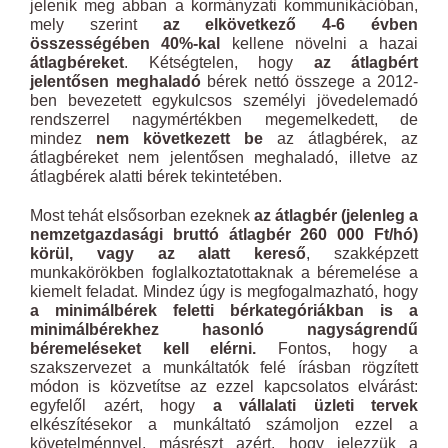
jelenik meg abban a kormányzati kommunikációban,
mely szerint
az elkövetkező 4-6 évben
összességében 40%-kal
kellene növelni a hazai
átlagbéreket
. Kétségtelen, hogy
az átlagbért
jelentősen meghaladó
bérek nettó összege a 2012-
ben bevezetett egykulcsos személyi jövedelemadó
rendszerrel nagymértékben megemelkedett, de
mindez
nem következett be
az átlagbérek, az
átlagbéreket nem jelentősen meghaladó, illetve az
átlagbérek alatti bérek tekintetében.
Most tehát elsősorban ezeknek
az átlagbér (jelenleg a
nemzetgazdasági bruttó átlagbér 260 000 Ft/hó)
körül, vagy az alatt kereső
, szakképzett
munkakörökben foglalkoztatottaknak a béremelése a
kiemelt feladat. Mindez úgy is megfogalmazható, hogy
a minimálbérek feletti bérkategóriákban is a
minimálbérekhez hasonló nagyságrendű
béremeléseket kell elérni.
Fontos, hogy a
szakszervezet a munkáltatók felé írásban rögzített
módon is közvetítse az ezzel kapcsolatos elvárást:
egyfelől azért, hogy
a vállalati üzleti tervek
elkészítésekor a munkáltató számoljon ezzel a
követelménnyel, másrészt azért, hogy jelezzük a