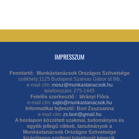
IMPRESSZUM
Fenntartó: Munkástanácsok Országos Szövetsége
székhely:1125 Budapest Szarvas Gábor út 9/b.
e-mail cím:
mosz@munkastanacsok.hu
telefonszám: 275-1445
Felelős szerkesztő : Idrányi Flóra
e-mail cím:
sajto@munkastanacsok.hu
Informatikai fejlesztő: Bori Zsuzsanna
e-mail cím:
zs.bori@gmail.hu
A honlapon közzétett szakmai, tudományos és
egyéb jellegű cikkek, tanulmányok a
Munkástanácsok Országos Szövetsége
kizárólagos szellemi tulajdonát képezik.