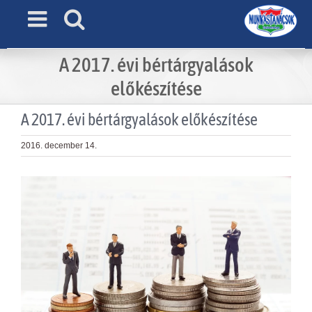
Skip
to
content
A 2017. évi bértárgyalások
előkészítése
A 2017. évi bértárgyalások előkészítése
2016. december 14.
View
Larger
Image