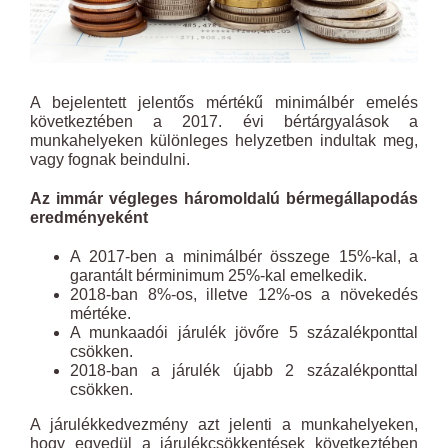
A bejelentett jelentős mértékű minimálbér emelés
következtében a 2017. évi bértárgyalások a
munkahelyeken különleges helyzetben indultak meg,
vagy fognak beindulni.
Az immár végleges háromoldalú bérmegállapodás
eredményeként
A 2017-ben a minimálbér összege 15%-kal, a
garantált bérminimum 25%-kal emelkedik.
2018-ban 8%-os, illetve 12%-os a növekedés
mértéke.
A munkaadói járulék jövőre 5 százalékponttal
csökken.
2018-ban a járulék újabb 2 százalékponttal
csökken.
A járulékkedvezmény azt jelenti a munkahelyeken,
hogy egyedül a járulékcsökkentések következtében