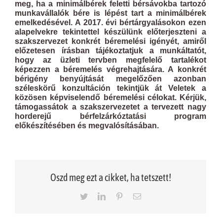
meg, ha a minimálbérek feletti bérsávokba tartozó
munkavállalók bére is lépést tart a minimálbérek
emelkedésével. A 2017. évi bértárgyalásokon ezen
alapelvekre tekintettel készülünk előterjeszteni a
szakszervezet konkrét béremelési igényét, amiről
előzetesen írásban tájékoztatjuk a munkáltatót,
hogy az üzleti tervben megfelelő tartalékot
képezzen a béremelés végrehajtására. A konkrét
bérigény benyújtását megelőzően azonban
széleskörű konzultáción tekintjük át Veletek a
közösen képviselendő béremelési célokat. Kérjük,
támogassátok a szakszervezetet a tervezett nagy
horderejű bérfelzárkóztatási program
előkészítésében és megvalósításában.
Oszd meg ezt a cikket, ha tetszett!
Twitter
LinkedIn
Pinterest
Email