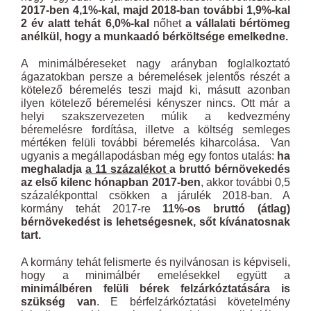
2017-ben 4,1%-kal, majd 2018-ban további 1,9%-kal
2 év alatt tehát 6,0%-kal
nőhet
a vállalati bértömeg
anélkül, hogy a munkaadó bérköltsége emelkedne.
A minimálbéreseket nagy arányban foglalkoztató
ágazatokban persze a béremelések jelentős részét a
kötelező béremelés teszi majd ki, másutt azonban
ilyen kötelező béremelési kényszer nincs. Ott már a
helyi szakszervezeten múlik a kedvezmény
béremelésre fordítása, illetve a költség semleges
mértéken felüli további béremelés kiharcolása. Van
ugyanis a megállapodásban még egy fontos utalás:
ha
meghaladja
a 11 százalékot
a bruttó bérnövekedés
az első kilenc hónapban 2017-ben
, akkor további 0,5
százalékponttal csökken a járulék 2018-ban. A
kormány tehát 2017-re
11%-os bruttó (átlag)
bérnövekedést is lehetségesnek, sőt kívánatosnak
tart.
A kormány tehát felismerte és nyilvánosan is képviseli,
hogy a minimálbér emelésekkel együtt a
minimálbéren felüli bérek felzárkóztatására is
szükség van
. E bérfelzárkóztatási követelmény