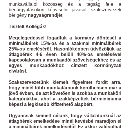
munkavállalói közösség és a tagság felé a
bértárgyalásokon képviselni javasolt szakszervezeti
bérigény
nagyságrendjét
.
Tisztelt Kollégák!
Megelégedéssel fogadtuk a kormány döntését a
minimálbérek 15%-os és a szakmai minimálbérek
25%-os emeléséről. Hasonlóképpen üdvözöljük az
átlagbérek 4-6 éven belüli 40%-os emelésével
kapcsolatosan a munkaadói szövetségekhez és az
egyes munkaadókhoz címzett kormányzati
elvárást.
Szakszervezetünk kiemelt figyelmet fordít arra,
hogy minél több munkatársunk kerülhessen már a
jövő évben, de azt követően is azokba a munkaköri
kategóriákba, ahol a szakképzettek bérminimuma
képezi a legkisebb kifizethető alapbért.
Ugyancsak kiemelt célunk, hogy vállalatunknál az
átlagbérek emelkedése minél kevésbé maradjon el
a minimálbérek emelkedésétől. Ez akkor valósulhat