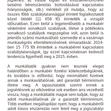
jogsértés, az írásba foglalt és visszaellenőrizhető
tartalmú bérelszámolás biztosításával kapcsolatos
hiányosságok, stb.) mértékét jól mutatja, hogy az
összes főbb szabálytalansággal érintett foglalkoztatott
közel ötödét (11 658 fő) érintették a vizsgált
időszakban. Ezen belül a legjelentősebb a munkabér
védelmére vonatkozó szabályok, illetve a pótlékokra
vonatkozó szabályok megszegése volt, azon belül is
jelentős számú munkavállaló szenvedte el a vasárnapi
munkavégzés ellentételezésének elmaradását. 2014-
ben 15 775 főt érintettek a munkabérrel kapcsolatos
szabálytalanságok, így ezzel kapcsolatosan kedvező
tendencia figyelhető meg a 2015. évben.
A munkáltatók gyakran nem tesznek eleget
határidőben a munkabér fizetési kötelezettségüknek,
és továbbra is előfordul, hogy minimálbért fizetnek
annak a munkavállalónak, akit garantált bérminimum
illetne meg. A tapasztalatok szerint ennek a
jogsértésnek az elkövetése sok esetben arra vezethető
vissza, hogy a munkáltatók maguk sem tudják, hogy az
adott munkavállalónak jár a garantált bérminimum.
Több esetben megállapítást nyert, hogy a munkabérről
adott írásos elszámolás nem felelt meg a jogszabályi