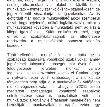
előfordul, hogy megromlik a felek között a viszony,
esetleg elszámolási vita alakul ki köztük és a
munkáltató – mintegy szankcióként – szándékosan, de
jogszerűtlenül visszatartja az igazolásokat. Az is
előfordult már, hogy a munkavállaló akkor szembesül
azzal, hogy bejelentés nélkül foglalkoztatták, mikor a
munkavégzést követően a munkáltató nem adja ki a
kilépő igazolásokat. Külön említést érdemel, hogy
ennek a szabálytalanságnak az ellenőrzése
rendszerint a munkavállalók panasza alapján
kezdődik.
Több ellenőrzött munkáltató sem tartotta be a
szabadság kiadására vonatkozó szabályokat, amely
jogsértések túlnyomó többségét már évek óta a
feldolgozóipar területén munkát vállaló
foglalkoztatottakkal szemben követik el. Gyakori, hogy
a nyilvántartáson „kiírt” szabadságot a munkáltató
ténylegesen nem adja ki, a munkavállalók valójában
munkát végeznek, valamint – ahogy azt a 2015. őszén
megtartott szabadságra vonatkozó szabályok
célellenőrzése során is tapasztalható volt – a
munkáltatók a törvény előírásainak megfelelően nem
biztosítják a munkavállalónak naptári évben egy