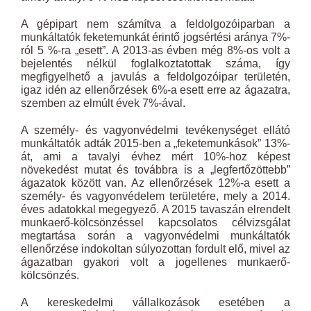
A gépipart nem számítva a feldolgozóiparban a
munkáltatók feketemunkát érintő jogsértési aránya 7%-
ról 5 %-ra „esett”. A 2013-as évben még 8%-os volt a
bejelentés nélkül foglalkoztatottak száma, így
megfigyelhető a javulás a feldolgozóipar területén,
igaz idén az ellenőrzések 6%-a esett erre az ágazatra,
szemben az elmúlt évek 7%-ával.
A személy- és vagyonvédelmi tevékenységet ellátó
munkáltatók adták 2015-ben a „feketemunkások” 13%-
át, ami a tavalyi évhez mért 10%-hoz képest
növekedést mutat és továbbra is a „legfertőzöttebb”
ágazatok között van. Az ellenőrzések 12%-a esett a
személy- és vagyonvédelem területére, mely a 2014.
éves adatokkal megegyező. A 2015 tavaszán elrendelt
munkaerő-kölcsönzéssel kapcsolatos célvizsgálat
megtartása során a vagyonvédelmi munkáltatók
ellenőrzése indokoltan súlyozottan fordult elő, mivel az
ágazatban gyakori volt a jogellenes munkaerő-
kölcsönzés.
A kereskedelmi vállalkozások esetében a