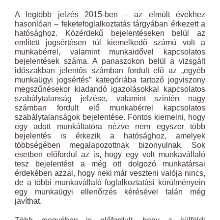
A legtöbb jelzés 2015-ben – az elmúlt évekhez
hasonlóan – feketefoglalkoztatás tárgyában érkezett a
hatósághoz. Közérdekű bejelentéseken belül az
említett jogsértésen túl kiemelkedő számú volt a
munkabérrel, valamint munkaidővel kapcsolatos
bejelentések száma. A panaszokon belül a vizsgált
időszakban jelentős számban fordult elő az „egyéb
munkaügyi jogsértés” kategóriába tartozó jogviszony
megszűnésekor kiadandó igazolásokkal kapcsolatos
szabálytalanság jelzése, valamint szintén nagy
számban fordult elő munkabérrel kapcsolatos
szabálytalanságok bejelentése. Fontos kiemelni, hogy
egy adott munkáltatóra nézve nem egyszer több
bejelentés is érkezik a hatósághoz, amelyek
többségében megalapozottnak bizonyulnak. Sok
esetben előfordul az is, hogy egy volt munkavállaló
tesz bejelentést a még ott dolgozó munkatársai
érdekében azzal, hogy neki már veszteni valója nincs,
de a többi munkavállaló foglalkoztatási körülményein
egy munkaügyi ellenőrzés kérésével talán még
javíthat.