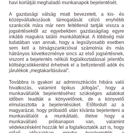
havi korlátját meghaladó munkanapok bejelentését.
A gazdasági válság miatt bevezetett, a kis- és
középvállalkozások támogatását célzó enyhébb
szankciók mára már nem feltétlenül tartják vissza a
jogsértésektől az egyebekben gazdaságilag egyre
inkább magukra találó munkáltatókat. A többség már
tudatában van annak, hogy a legsúlyosabb esetben
sem kell a bírságszankcióval számolnia és más
hátrányos következménye sincs az első jogsértésnek,
viszont a bejelentés nélküli foglalkoztatással jelentős
költségcsökkentést érhetnek el a befizetendő adók és
járulékok „megtakarításával”.
Továbbra is gyakori az adminisztrációs hibára való
hivatkozás, valamint tipikus „kifogás”, hogy a
munkavállalók bejelentéséhez szükséges adatokat
időben leadták a könyvelőnek, de a könyvelő
elmulasztotta a bejelentésüket. Előfordult az a
magyarázat, hogy próbaidő után kívánta bejelenteni a
munkavállalót a munkáltató, illetve hogy a
munkavállaló próbanapon van, valamint
védekezésként hozzák fel a foglalkoztatók azt is, hogy
előző időszakban mindig bejelentették a