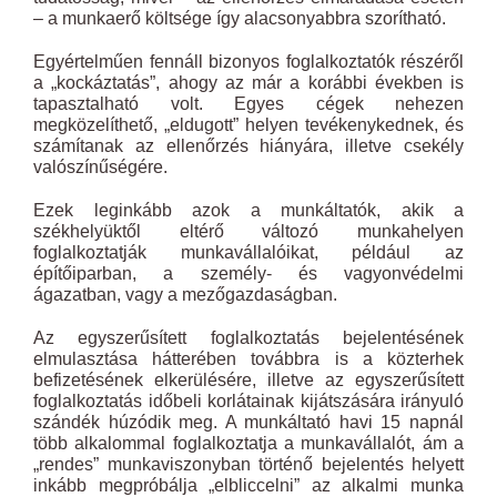
– a munkaerő költsége így alacsonyabbra szorítható.
Egyértelműen fennáll bizonyos foglalkoztatók részéről
a „kockáztatás”, ahogy az már a korábbi években is
tapasztalható volt. Egyes cégek nehezen
megközelíthető, „eldugott” helyen tevékenykednek, és
számítanak az ellenőrzés hiányára, illetve csekély
valószínűségére.
Ezek leginkább azok a munkáltatók, akik a
székhelyüktől eltérő változó munkahelyen
foglalkoztatják munkavállalóikat, például az
építőiparban, a személy- és vagyonvédelmi
ágazatban, vagy a mezőgazdaságban.
Az egyszerűsített foglalkoztatás bejelentésének
elmulasztása hátterében továbbra is a közterhek
befizetésének elkerülésére, illetve az egyszerűsített
foglalkoztatás időbeli korlátainak kijátszására irányuló
szándék húzódik meg. A munkáltató havi 15 napnál
több alkalommal foglalkoztatja a munkavállalót, ám a
„rendes” munkaviszonyban történő bejelentés helyett
inkább megpróbálja „elbliccelni” az alkalmi munka