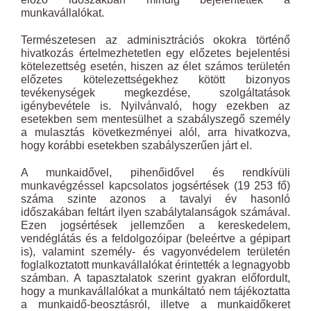
munkavállalókat.
Természetesen az adminisztrációs okokra történő
hivatkozás értelmezhetetlen egy előzetes bejelentési
kötelezettség esetén, hiszen az élet számos területén
előzetes kötelezettségekhez kötött bizonyos
tevékenységek megkezdése, szolgáltatások
igénybevétele is. Nyilvánvaló, hogy ezekben az
esetekben sem mentesülhet a szabályszegő személy
a mulasztás következményei alól, arra hivatkozva,
hogy korábbi esetekben szabályszerűen járt el.
A munkaidővel, pihenőidővel és rendkívüli
munkavégzéssel kapcsolatos jogsértések (19 253 fő)
száma szinte azonos a tavalyi év hasonló
időszakában feltárt ilyen szabálytalanságok számával.
Ezen jogsértések jellemzően a kereskedelem,
vendéglátás és a feldolgozóipar (beleértve a gépipart
is), valamint személy- és vagyonvédelem területén
foglalkoztatott munkavállalókat érintették a legnagyobb
számban. A tapasztalatok szerint gyakran előfordult,
hogy a munkavállalókat a munkáltató nem tájékoztatta
a munkaidő-beosztásról, illetve a munkaidőkeret