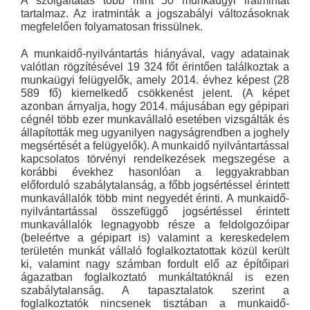
A szolgáltatás több mint 50 munkaügyi iratmintát
tartalmaz. Az iratminták a jogszabályi változásoknak
megfelelően folyamatosan frissülnek.
A munkaidő-nyilvántartás hiányával, vagy adatainak
valótlan rögzítésével 19 324 főt érintően találkoztak a
munkaügyi felügyelők, amely 2014. évhez képest (28
589 fő) kiemelkedő csökkenést jelent. (A képet
azonban árnyalja, hogy 2014. májusában egy gépipari
cégnél több ezer munkavállaló esetében vizsgálták és
állapították meg ugyanilyen nagyságrendben a joghely
megsértését a felügyelők). A munkaidő nyilvántartással
kapcsolatos törvényi rendelkezések megszegése a
korábbi évekhez hasonlóan a leggyakrabban
előforduló szabálytalanság, a főbb jogsértéssel érintett
munkavállalók több mint negyedét érinti. A munkaidő-
nyilvántartással összefüggő jogsértéssel érintett
munkavállalók legnagyobb része a feldolgozóipar
(beleértve a gépipart is) valamint a kereskedelem
területén munkát vállaló foglalkoztatottak közül került
ki, valamint nagy számban fordult elő az építőipari
ágazatban foglalkoztató munkáltatóknál is ezen
szabálytalanság. A tapasztalatok szerint a
foglalkoztatók nincsenek tisztában a munkaidő-