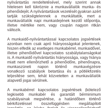
nyilvántartás rendeltetésével, mely szerint annak
hitelesen kell tükröznie a munkavállalók munka- és
pihenőidejét. A nyilvántartások vezetését gyakran azért
tartják szükségtelennek a munkáltatók, mert a
munkavállalók napi munkaidejének kezdő időpontja,
illetve mértéke nem, vagy csupán nagyon ritkán
változik.
A munkaidő-nyilvántartással kapcsolatos jogsértések
azonban nem csak apró hiányosságokat jelentenek,
hiszen elfedik az esetleges munkabérrel, munkaidővel,
illetve pihenőidővel kapcsolatos szabálytalanságokat
is. A munkaidő nyilvántartás hiányossága, vagy hiánya
miatt nem ellenőrizhető a pihenőidőre, pihenőnapra,
munkaszüneti napon történő munkavégzésre
vonatkozó szabályok betartása és a pótlékfizetés
teljesítése sem, tehát közvetetten a munkavállalók
alapvető jogai sérülnek.
A munkabérrel kapcsolatos jogsértések (kötelező
legkisebb munkabér és garantált bérminimum
szabályainak megsértése, a határidőben történő
bérkifizetéssel összefüggésben megállapított