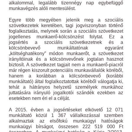
alkalommal, legalább tizennégy nap egybefüggő
munkavégzés alóli mentesülést.
Egyre több megyében jelenik meg a szociális
szövetkezetek keretében, tagi jogviszonyban történő
foglalkoztatás, melynek során a szociális szövetkezet
jogellenes munkaerő-kölcsönzést folytat. Ez a
jogsértés a szociális szövetkezetnek és a
kölcsönbevevő munkáltatónak egyaránt
„költséghatékony” módon munkaerőt, a szövetkezet
irányítóinak és a kölcsönvevőnek jogtalan hasznot
biztosít. A szövetkezet tagjait nem a munkaerő-piacról
már régen kiszorult potenciális munkavállalók köréből,
hanem a korábban a kölcsönbevevő (korábbi
munkáltató) által foglalkoztatottak köréből válogatja ki,
tehát a hátrányos helyzetű személyek munkához
juttatására irányuló jogalkotói szándék ezekben az
esetekben nem éri el a célját.
A 2015. évben a jogsértéseket elkövető 12 071
munkáltató közül 1 367 vállalkozással szemben
alkalmaztak az elsőfokú munkaügyi hatóságok
munkaügyi bírságot, összesen 222 519 000 Ft