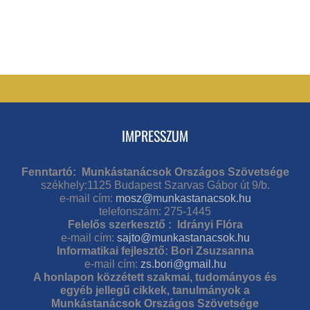
IMPRESSZUM
Fenntartó: Munkástanácsok Országos Szövetsége
székhely:1125 Budapest Szarvas Gábor út 9/b.
e-mail cím:
mosz@munkastanacsok.hu
telefonszám: 275-1445
Felelős szerkesztő : Idrányi Flóra
e-mail cím:
sajto@munkastanacsok.hu
Informatikai fejlesztő: Bori Zsuzsanna
e-mail cím:
zs.bori@gmail.hu
A honlapon közzétett szakmai, tudományos és
egyéb jellegű cikkek, tanulmányok a
Munkástanácsok Országos Szövetsége