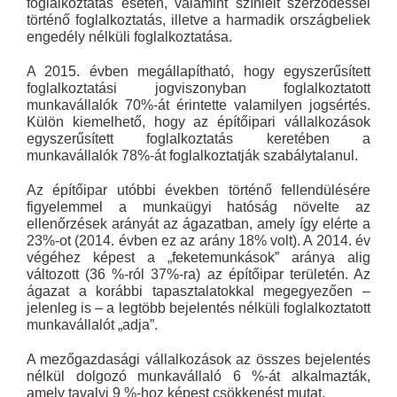
foglalkoztatás esetén, valamint színlelt szerződéssel
történő foglalkoztatás, illetve a harmadik országbeliek
engedély nélküli foglalkoztatása.
A 2015. évben megállapítható, hogy egyszerűsített
foglalkoztatási jogviszonyban foglalkoztatott
munkavállalók 70%-át érintette valamilyen jogsértés.
Külön kiemelhető, hogy az építőipari vállalkozások
egyszerűsített foglalkoztatás keretében a
munkavállalók 78%-át foglalkoztatják szabálytalanul.
Az építőipar utóbbi években történő fellendülésére
figyelemmel a munkaügyi hatóság növelte az
ellenőrzések arányát az ágazatban, amely így elérte a
23%-ot (2014. évben ez az arány 18% volt). A 2014. év
végéhez képest a „feketemunkások” aránya alig
változott (36 %-ról 37%-ra) az építőipar területén. Az
ágazat a korábbi tapasztalatokkal megegyezően –
jelenleg is – a legtöbb bejelentés nélküli foglalkoztatott
munkavállalót „adja”.
A mezőgazdasági vállalkozások az összes bejelentés
nélkül dolgozó munkavállaló 6 %-át alkalmazták,
amely tavalyi 9 %-hoz képest csökkenést mutat.