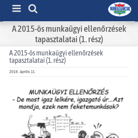
Skip
to
content
A 2015-ös munkaügyi ellenőrzések
tapasztalatai (1. rész)
A 2015-ös munkaügyi ellenőrzések
tapasztalatai (1. rész)
2016. április 11.
View
Larger
Image