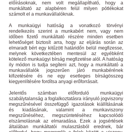
előírásoknak, nem volt megállapítható, hogy a
munkáltató az alapbéren felül milyen pótlékokat
számolt el a munkavállalóknak.
A munkaügyi hatóság a vonatkozó törvényi
rendelkezés szerint a munkabért nem, vagy nem
időben fizető munkáltató részére minden esetben
lehetőséget biztosít arra, hogy az eljárás során az
elmaradt bért egy kitűzött határidőn belül megfizesse,
melynek következtében mentesül az egyébként
kötelező munkaügyi bírság megfizetése alól. A hatóság
ily módon is tudja segíteni azt, hogy a munkáltató a
munkavállalók jogszerűen járó munkabérének
kifizetésére és ne egy esetleges bírságösszeg
kiegyenlítésére fordítsa anyagi erőforrásait.
Jelentős számban előforduló munkaügyi
szabálytalanság a foglalkoztatásra irányuló jogviszony
megszűnésével összefüggő igazolások kiállításának
és kiadásának, valamint a munkaviszony
megszűnéséhez, megszüntetéséhez kapcsolódó
elszámolásnak az elmaradása. Ezek a jogsértések
általában munkáltatói mulasztásból erednek, bár