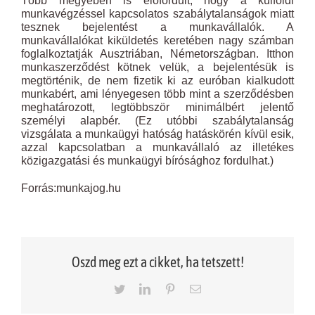
Több megyében is előfordult, hogy a külföldi
munkavégzéssel kapcsolatos szabálytalanságok miatt
tesznek bejelentést a munkavállalók. A
munkavállalókat kiküldetés keretében nagy számban
foglalkoztatják Ausztriában, Németországban. Itthon
munkaszerződést kötnek velük, a bejelentésük is
megtörténik, de nem fizetik ki az euróban kialkudott
munkabért, ami lényegesen több mint a szerződésben
meghatározott, legtöbbször minimálbért jelentő
személyi alapbér. (Ez utóbbi szabálytalanság
vizsgálata a munkaügyi hatóság hatáskörén kívül esik,
azzal kapcsolatban a munkavállaló az illetékes
közigazgatási és munkaügyi bírósághoz fordulhat.)
Forrás:munkajog.hu
Oszd meg ezt a cikket, ha tetszett!
Twitter
LinkedIn
Pinterest
Email