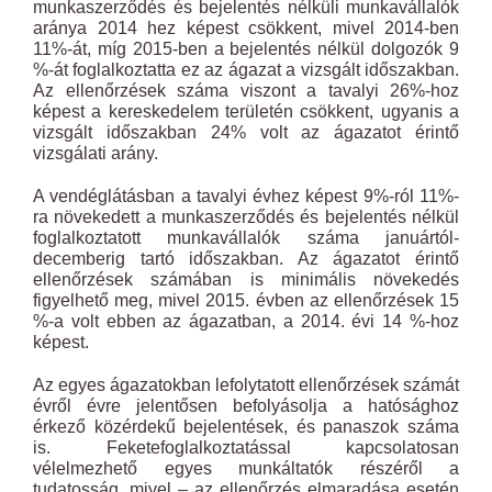
munkaszerződés és bejelentés nélküli munkavállalók
aránya 2014 hez képest csökkent, mivel 2014-ben
11%-át, míg 2015-ben a bejelentés nélkül dolgozók 9
%-át foglalkoztatta ez az ágazat a vizsgált időszakban.
Az ellenőrzések száma viszont a tavalyi 26%-hoz
képest a kereskedelem területén csökkent, ugyanis a
vizsgált időszakban 24% volt az ágazatot érintő
vizsgálati arány.
A vendéglátásban a tavalyi évhez képest 9%-ról 11%-
ra növekedett a munkaszerződés és bejelentés nélkül
foglalkoztatott munkavállalók száma januártól-
decemberig tartó időszakban. Az ágazatot érintő
ellenőrzések számában is minimális növekedés
figyelhető meg, mivel 2015. évben az ellenőrzések 15
%-a volt ebben az ágazatban, a 2014. évi 14 %-hoz
képest.
Az egyes ágazatokban lefolytatott ellenőrzések számát
évről évre jelentősen befolyásolja a hatósághoz
érkező közérdekű bejelentések, és panaszok száma
is. Feketefoglalkoztatással kapcsolatosan
vélelmezhető egyes munkáltatók részéről a
tudatosság, mivel – az ellenőrzés elmaradása esetén