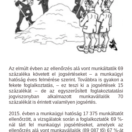
Az elmúlt évben az ellenőrzés alá vont munkáltatók 69
százaléka követett el jogsértéseket – a munkaügyi
hatóság éves felmérése szerint. Továbbra is gyakori a
fekete foglalkoztatás, – ez teszi ki a jogsértések 15
százalékát – de az egyszerűsített foglakoztatatási
jogviszonyban alkalmazott munkavállalók 70
százalékát is érintett valamilyen jogsértés.
2015. évben a munkaügyi hatóság 17 375 munkáltatót
ellenőrzött, a vizsgálatok során a foglalkoztatók 69 %-
nál tárt fel munkaügyi jogsértéseket, amelyek az
ellenőrzés alá vont munkavállalók (89 087 fő) 67 %-át