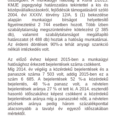
összegben. A munkaügyi hatóság a Kúria 2/2013.
KMJE jogegységi határozatára tekintettel a kis és
középvállalkozásokról, fejlődésük támogatásáról szóló
2004. évi XXXIV. törvény 12/A. § (1) bekezdése
alapján munkaügyi bírságot helyettesítő
figyelmeztetést 2 744 esetben hozott. Több ízben
szabálytalanság megszüntetésére kötelezést (2 385
db), valamint szabálytalanságot megállapító
határozatot (4 488 db) hoztak a hatóság munkatársai.
Az érdemi döntések 90%-a tehát anyagi szankció
nélküli intézkedés volt.
Az előző évhez képest 2015-ben a munkaügyi
hatósághoz érkezett bejelentések száma csökkent.
Míg 2014. év végéig a közérdekű bejelentések és a
panaszok száma 7 503 volt, addig 2015-ben ez a
szám 6 685. A bejelentések 52 %-a közérdekű
bejelentés, 48 %-a panasz volt, a névtelen
bejelentések aránya 27 % ot tett ki. A 2014. esztendő
hasonló időszakához képest csökkent a közérdekű
bejelentések aránya míg a panaszoké nőtt, a névtelen
jelzések aránya pedig három százalékponttal
alacsonyabb a tavalyi év egyező időszakában
mértektől.