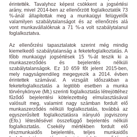
érintették. Tavalyhoz képest csökkent a jogsértési
arány, mivel 2014-ben az ellenőrzött foglalkoztatók 73
%-ánál állapítottak meg a munkaügyi felügyelők
valamilyen szabálytalanságot és az ellenőrzés alá
vont munkavállalóknak a 71 %-a volt szabálytalanul
foglalkoztatva.
Az ellenőrzési tapasztalatok szerint még mindig
kiemelkedő szabálytalanság a feketefoglalkoztatás. A
főbb munkaügyi jogsértések 15 %-át teszik ki a
munkaszerződés és bejelentés nélküli
szabálytalanságok. Ez 10 659 főt jelent 2015-ben,
mely nagyságrendileg megegyezik a 2014. évben
érintettek számával. A vizsgált időszakban a
feketefoglalkoztatás a legtöbb esetben a munka
törvénykönyve (Mt.) szerinti foglalkoztatás létrejöttéhez
fűződő bejelentési kötelezettség elmulasztásával
valósult meg, valamint nagy számban fordult elő
munkaszerződés nélküli foglalkoztatás, továbbá az
egyszerűsített foglalkoztatásra irányuló jogviszony
(Efo.) létesítésével összefüggő bejelentés nélküli
foglalkoztatás. Csekély mértékben fordult elő
részmunkaidős bejelentés, teljes munkaidős