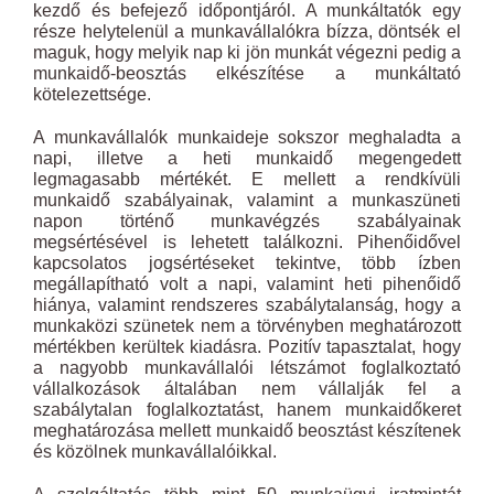
kezdő és befejező időpontjáról. A munkáltatók egy
része helytelenül a munkavállalókra bízza, döntsék el
maguk, hogy melyik nap ki jön munkát végezni pedig a
munkaidő-beosztás elkészítése a munkáltató
kötelezettsége.
A munkavállalók munkaideje sokszor meghaladta a
napi, illetve a heti munkaidő megengedett
legmagasabb mértékét. E mellett a rendkívüli
munkaidő szabályainak, valamint a munkaszüneti
napon történő munkavégzés szabályainak
megsértésével is lehetett találkozni. Pihenőidővel
kapcsolatos jogsértéseket tekintve, több ízben
megállapítható volt a napi, valamint heti pihenőidő
hiánya, valamint rendszeres szabálytalanság, hogy a
munkaközi szünetek nem a törvényben meghatározott
mértékben kerültek kiadásra. Pozitív tapasztalat, hogy
a nagyobb munkavállalói létszámot foglalkoztató
vállalkozások általában nem vállalják fel a
szabálytalan foglalkoztatást, hanem munkaidőkeret
meghatározása mellett munkaidő beosztást készítenek
és közölnek munkavállalóikkal.