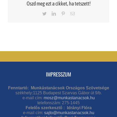
Oszd meg ezt a cikket, ha tetszett!
Twitter
LinkedIn
Pinterest
Email
IMPRESSZUM
Fenntartó: Munkástanácsok Országos Szövetsége
székhely:1125 Budapest Szarvas Gábor út 9/b.
e-mail cím:
mosz@munkastanacsok.hu
telefonszám: 275-1445
Felelős szerkesztő : Idrányi Flóra
e-mail cím:
sajto@munkastanacsok.hu