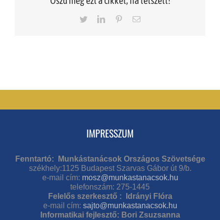
Oszd meg ezt a cikket, ha tetszett!
Twitter
LinkedIn
Pinterest
Email
IMPRESSZUM
Fenntartó: Munkástanácsok Országos Szövetsége
székhely:1125 Budapest Szarvas Gábor út 9/b.
e-mail cím:
mosz@munkastanacsok.hu
telefonszám: 275-1445
Felelős szerkesztő : Idrányi Flóra
e-mail cím:
sajto@munkastanacsok.hu
Informatikai fejlesztő: Bori Zsuzsanna