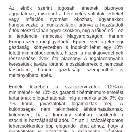
Az elnök szerint jogosak lehetnek bizonyos
aggodalmak, miszerint a béremelés vállalati terheket
vagy inflációs nyomást okozhat, ugyanakkor
hangsúlyozta: a munkavállalók aránya a hozzáadott
érték elosztásában egyre csökken, míg a tőkéé nő – ez
a tendencia nemcsak Magyarországon, hanem
Európa-szerte megfigyelhető. Éppen ezért a jelenlegi
gazdasági környezetben is indokolt lehet egy 10%
feletti minimálbér-emelés, hiszen a munkajövedelmek
részesedése évek óta alacsony. A legalacsonyabb
keresetűek javára történő elosztáskorrekció nemcsak
társadalmi, hanem gazdasági szempontból is
méltányolható lépés.
Ennek tükrében a szakszervezetek 12%-os
minimálbér- és 10%-os garantált bérminimum-emelést
tartanának elfogadhatónak, míg a munkáltatók 9% és
7% körüli javaslatokat fogalmaztak meg. A
különbségek nem tekinthetők áthidalhatatlannak,
különösen, ha a kormány valóban csökkenti a
szociális hozzájárulási adót. Ez az 1 százalékpontos
tehercsökkentés épp elegendő lehet ahhoz, hogy a
munkáltatók is elfogadják a magasabb ajánlatot.