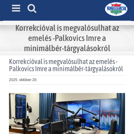
Skip
to
content
Korrekcióval is megvalósulhat az
emelés -Palkovics Imre a
minimálbér-tárgyalásokról
Korrekcióval is megvalósulhat az emelés -
Palkovics Imre a minimálbér-tárgyalásokról
2025. október 20.
View
Larger
Image