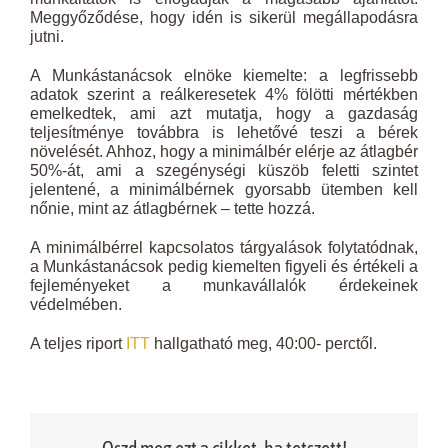
Meggyőződése, hogy idén is sikerül megállapodásra
jutni.
A Munkástanácsok elnöke kiemelte: a legfrissebb
adatok szerint a reálkeresetek 4% fölötti mértékben
emelkedtek, ami azt mutatja, hogy a gazdaság
teljesítménye továbbra is lehetővé teszi a bérek
növelését. Ahhoz, hogy a minimálbér elérje az átlagbér
50%-át, ami a szegénységi küszöb feletti szintet
jelentené, a minimálbérnek gyorsabb ütemben kell
nőnie, mint az átlagbérnek – tette hozzá.
A minimálbérrel kapcsolatos tárgyalások folytatódnak,
a Munkástanácsok pedig kiemelten figyeli és értékeli a
fejleményeket a munkavállalók érdekeinek
védelmében.
A teljes riport
ITT
hallgatható meg, 40:00- perctől.