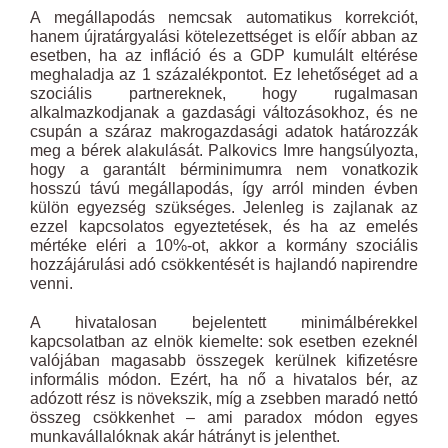
A megállapodás nemcsak automatikus korrekciót,
hanem újratárgyalási kötelezettséget is előír abban az
esetben, ha az infláció és a GDP kumulált eltérése
meghaladja az 1 százalékpontot. Ez lehetőséget ad a
szociális partnereknek, hogy rugalmasan
alkalmazkodjanak a gazdasági változásokhoz, és ne
csupán a száraz makrogazdasági adatok határozzák
meg a bérek alakulását. Palkovics Imre hangsúlyozta,
hogy a garantált bérminimumra nem vonatkozik
hosszú távú megállapodás, így arról minden évben
külön egyezség szükséges. Jelenleg is zajlanak az
ezzel kapcsolatos egyeztetések, és ha az emelés
mértéke eléri a 10%-ot, akkor a kormány szociális
hozzájárulási adó csökkentését is hajlandó napirendre
venni.
A hivatalosan bejelentett minimálbérekkel
kapcsolatban az elnök kiemelte: sok esetben ezeknél
valójában magasabb összegek kerülnek kifizetésre
informális módon. Ezért, ha nő a hivatalos bér, az
adózott rész is növekszik, míg a zsebben maradó nettó
összeg csökkenhet – ami paradox módon egyes
munkavállalóknak akár hátrányt is jelenthet.