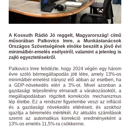
A Kossuth Rádió Jó reggelt, Magyarország! című
műsorában Palkovics Imre, a Munkástanácsok
Országos Szövetségének elnöke beszélt a jövő évi
minimálbér-emelés esélyeiről, valamint a jelenleg is
zajló egyeztetésekről.
Palkovics Imre felidézte, hogy 2024 végén egy három
évre szóló bérmegállapodás jött létre, amely 13%-os
minimálbér-emelést irányoz elő abban az esetben, ha
a GDP-növekedés eléri a 3%-ot. Mivel azonban a
gazdasági teljesítmény elmaradt a várakozásoktól, a
megállapodásban rögzített korrekciós mechanizmus
lép életbe. Ez a rendszer figyelembe veszi az infláció
és a gazdasági növekedés eltéréseit, és azokhoz
igazítja a béremelés mértékét. Az aktuális számítások
szerint az automatikus korrekció eredményeként a
13%-os emelés 11,5%-ra csökkenne.