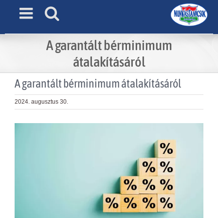
Skip
to
content
A garantált bérminimum
átalakításáról
A garantált bérminimum átalakításáról
2024. augusztus 30.
View
Larger
Image