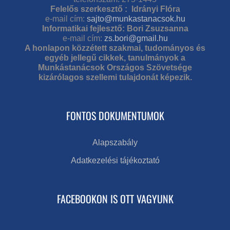
Felelős szerkesztő : Idrányi Flóra
e-mail cím:
sajto@munkastanacsok.hu
Informatikai fejlesztő: Bori Zsuzsanna
e-mail cím:
zs.bori@gmail.hu
A honlapon közzétett szakmai, tudományos és
egyéb jellegű cikkek, tanulmányok a
Munkástanácsok Országos Szövetsége
kizárólagos szellemi tulajdonát képezik.
FONTOS DOKUMENTUMOK
Alapszabály
Adatkezelési tájékoztató
FACEBOOKON IS OTT VAGYUNK