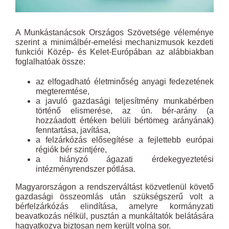
A Munkástanácsok Országos Szövetsége véleménye
szerint a minimálbér-emelési mechanizmusok kezdeti
funkciói Közép- és Kelet-Európában az alábbiakban
foglalhatóak össze:
az elfogadható életminőség anyagi fedezetének
megteremtése,
a javuló gazdasági teljesítmény munkabérben
történő elismerése, az ún. bér-arány (a
hozzáadott értéken belüli bértömeg arányának)
fenntartása, javítása,
a felzárkózás elősegítése a fejlettebb európai
régiók bér szintjére,
a hiányzó ágazati érdekegyeztetési
intézményrendszer pótlása.
Magyarországon a rendszerváltást közvetlenül követő
gazdasági összeomlás után szükségszerű volt a
bérfelzárkózás elindítása, amelyre kormányzati
beavatkozás nélkül, pusztán a munkáltatók belátására
hagyatkozva biztosan nem került volna sor.