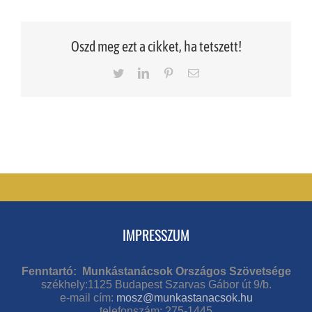
Oszd meg ezt a cikket, ha tetszett!
Twitter
LinkedIn
Pinterest
Email
IMPRESSZUM
Fenntartó: Munkástanácsok Országos Szövetsége
székhely:1125 Budapest Szarvas Gábor út 9/b.
e-mail cím:
mosz@munkastanacsok.hu
telefonszám: 275-1445