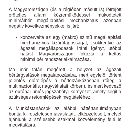
A Magyarországon (és a régióban másutt is) létrejött
erőteljes állami közreműködéssel működtetett
minimálbér megállapítási mechanizmus azonban
negatív következményekkel is járt:
konzerválta az egy (makro) szintű megállapítási
mechanizmus kizárólagosságát, csökkentve az
ágazati megállapodások iránti igényt, utóbbi
hatást Magyarországon fokozta a kettős
minimálbér rendszer alkalmazása.
Ma már talán megérett a helyzet az ágazati
bértárgyalások megalapozására, mert egyfelől történt
jelentős előrelépés a bérfelzárkózásban (főleg a
multinacionális, nagyvállalati körben), és mert kedvező
az európai uniós jogszabályi környezet, amely segít a
szükséges reformlépések megtételéhez.
A Munkástanácsok az alábbi háttértanulmányban
bontja ki részletesen javaslatait, elképzeléseit, melyet
ajánlunk a szélesebb szakmai közvélemény felé is
megvitatásra.