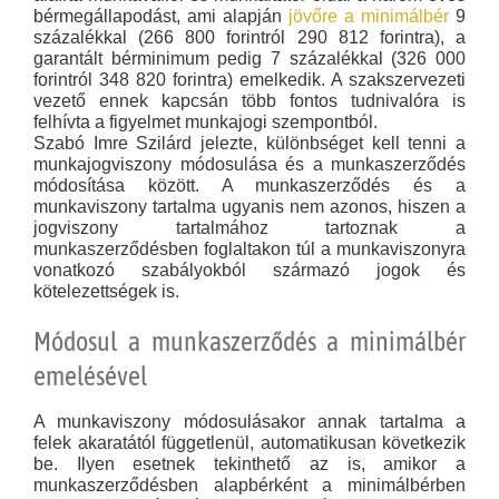
bérmegállapodást, ami alapján
jövőre a
minimálbér
9
százalékkal (266 800 forintról 290 812 forintra), a
garantált bérminimum pedig 7 százalékkal (326 000
forintról 348 820 forintra) emelkedik. A szakszervezeti
vezető ennek kapcsán több fontos tudnivalóra is
felhívta a figyelmet munkajogi szempontból.
Szabó Imre Szilárd jelezte, különbséget kell tenni a
munkajogviszony módosulása és a munkaszerződés
módosítása között. A munkaszerződés és a
munkaviszony tartalma ugyanis nem azonos, hiszen a
jogviszony tartalmához tartoznak a
munkaszerződésben foglaltakon túl a munkaviszonyra
vonatkozó szabályokból származó jogok és
kötelezettségek is.
Módosul a munkaszerződés a minimálbér
emelésével
A munkaviszony módosulásakor annak tartalma a
felek akaratától függetlenül, automatikusan következik
be. Ilyen esetnek tekinthető az is, amikor a
munkaszerződésben alapbérként a minimálbérben