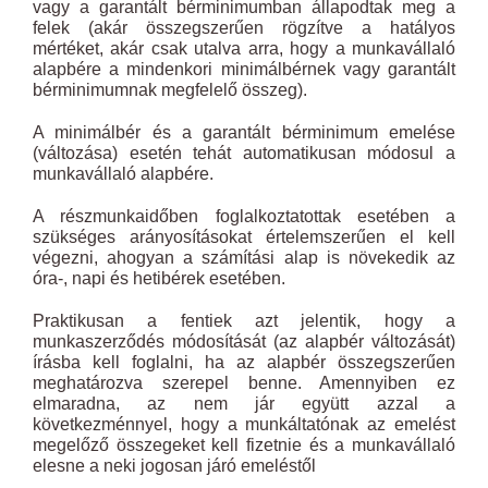
vagy a garantált bérminimumban állapodtak meg a
felek (akár összegszerűen rögzítve a hatályos
mértéket, akár csak utalva arra, hogy a munkavállaló
alapbére a mindenkori minimálbérnek vagy garantált
bérminimumnak megfelelő összeg).
A minimálbér és a garantált bérminimum emelése
(változása) esetén tehát automatikusan módosul a
munkavállaló alapbére.
A részmunkaidőben foglalkoztatottak esetében a
szükséges arányosításokat értelemszerűen el kell
végezni, ahogyan a számítási alap is növekedik az
óra-, napi és hetibérek esetében.
Praktikusan a fentiek azt jelentik, hogy a
munkaszerződés módosítását (az alapbér változását)
írásba kell foglalni, ha az alapbér összegszerűen
meghatározva szerepel benne. Amennyiben ez
elmaradna, az nem jár együtt azzal a
következménnyel, hogy a munkáltatónak az emelést
megelőző összegeket kell fizetnie és a munkavállaló
elesne a neki jogosan járó emeléstől