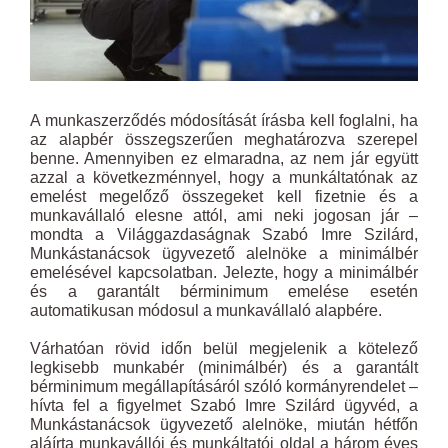
A munkaszerződés módosítását írásba kell foglalni, ha
az alapbér összegszerűen meghatározva szerepel
benne. Amennyiben ez elmaradna, az nem jár együtt
azzal a következménnyel, hogy a munkáltatónak az
emelést megelőző összegeket kell fizetnie és a
munkavállaló elesne attól, ami neki jogosan jár –
mondta a Világgazdaságnak Szabó Imre Szilárd,
Munkástanácsok ügyvezető alelnöke a minimálbér
emelésével kapcsolatban. Jelezte, hogy a minimálbér
és a garantált bérminimum emelése esetén
automatikusan módosul a munkavállaló alapbére.
Várhatóan rövid időn belül megjelenik a kötelező
legkisebb munkabér (minimálbér) és a garantált
bérminimum megállapításáról szóló kormányrendelet –
hívta fel a figyelmet Szabó Imre Szilárd ügyvéd, a
Munkástanácsok ügyvezető alelnöke, miután hétfőn
aláírta munkavállói és munkáltatói oldal a három éves