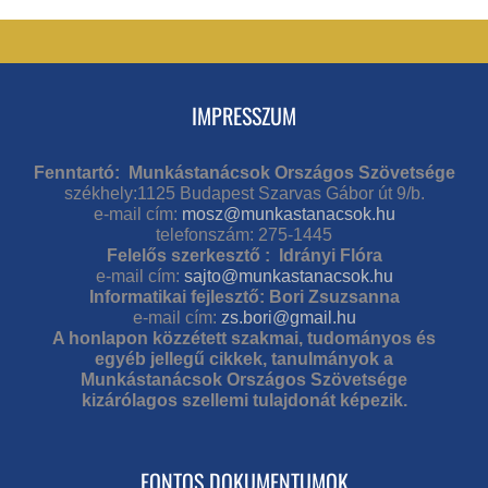
IMPRESSZUM
Fenntartó: Munkástanácsok Országos Szövetsége
székhely:1125 Budapest Szarvas Gábor út 9/b.
e-mail cím:
mosz@munkastanacsok.hu
telefonszám: 275-1445
Felelős szerkesztő : Idrányi Flóra
e-mail cím:
sajto@munkastanacsok.hu
Informatikai fejlesztő: Bori Zsuzsanna
e-mail cím:
zs.bori@gmail.hu
A honlapon közzétett szakmai, tudományos és
egyéb jellegű cikkek, tanulmányok a
Munkástanácsok Országos Szövetsége
kizárólagos szellemi tulajdonát képezik.
FONTOS DOKUMENTUMOK