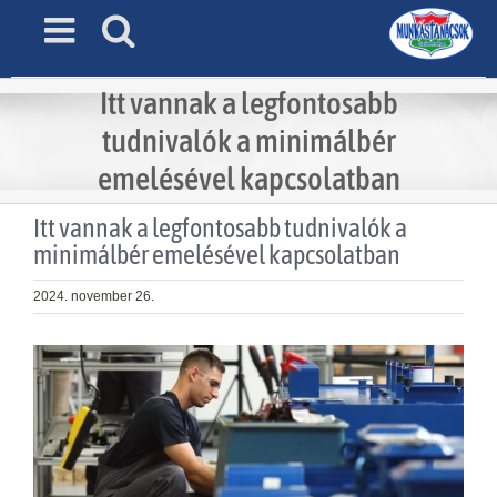
Skip
to
content
Itt vannak a legfontosabb
tudnivalók a minimálbér
emelésével kapcsolatban
Itt vannak a legfontosabb tudnivalók a
minimálbér emelésével kapcsolatban
2024. november 26.
View
Larger
Image