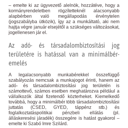
– emelte ki az ügyvezető alelnök, hozzátéve, hogy a
kormányrendeletben rögzítetteknél alacsonyabb
alapbérben való megállapodás érvénytelen
(jogszabályba ütközik), így az a munkáltató, aki nem
hajtja végre január elsejétől a szükséges változásokat,
jogellenesen jár el.
Az adó- és társadalombiztosítási jog
területére is hatással van a minimálbér-
emelés
A legalacsonyabb munkabérekkel összefüggő
szabályozás nemcsak a munkajogot érinti, hanem az
adó- és társadalombiztosítási jog területén is
számottevő, számos esetben meghatározva például a
vállalkozók által fizetendő közterheket. Kiemelkedő
továbbá, hogy a minimálbér több társadalombiztosítási
juttatás (CSED, GYED, táppénz stb.) és
foglalkoztatáspolitikai pénzbeli ellátás (pl.
álláskeresési járadék) összegére is hatást gyakorol –
emelte ki Szabó Imre Szilárd.