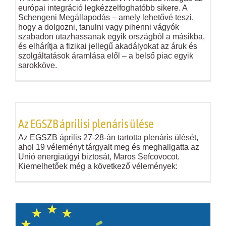
európai integráció legkézzelfoghatóbb sikere. A
Schengeni Megállapodás – amely lehetővé teszi,
hogy a dolgozni, tanulni vagy pihenni vágyók
szabadon utazhassanak egyik országból a másikba,
és elhárítja a fizikai jellegű akadályokat az áruk és
szolgáltatások áramlása elől – a belső piac egyik
sarokköve.
Az EGSZB áprilisi plenáris ülése
Az EGSZB április 27-28-án tartotta plenáris ülését,
ahol 19 véleményt tárgyalt meg és meghallgatta az
Unió energiaügyi biztosát, Maros Sefcovocot.
Kiemelhetőek még a következő vélemények: