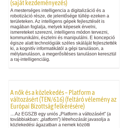
(saját kezdeményezés)
A mesterséges intelligencia a digitalizáció és a
robotizáció része, de jelentősége túllép ezeken a
területeken. Az intelligens gépek fejlesztését is
magában foglalja, melyek képesek érvelni,
ismereteket szerezni, intelligens módon tervezni,
kommunikálni, észlelni és manipulálni. E koncepció
égisze alatt technológiák széles skáláját fejlesztették
ki, a kognitív informatikától a gépi tanuláson, a
mélytanuláson, a megerősítéses tanuláson keresztül
a raj-intelligenciáig.
A nők és a közlekedés – Platform a
változásért (TEN/616) (feltáró vélemény az
Európai Bizottság felkérésére)
…Az EGSZB egy uniós „Platform a változásért” (a
továbbiakban: „platform”) létrehozását javasolja a
közlekedési ágazatban a nemek közötti