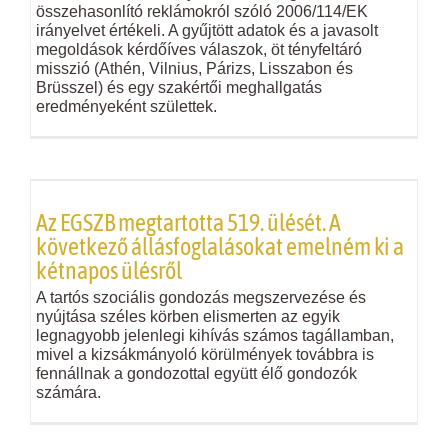
összehasonlító reklámokról szóló 2006/114/EK
irányelvet értékeli. A gyűjtött adatok és a javasolt
megoldások kérdőíves válaszok, öt tényfeltáró
misszió (Athén, Vilnius, Párizs, Lisszabon és
Brüsszel) és egy szakértői meghallgatás
eredményeként születtek.
Az EGSZB megtartotta 519. ülését. A
következő állásfoglalásokat emelném ki a
kétnapos ülésről
A tartós szociális gondozás megszervezése és
nyújtása széles körben elismerten az egyik
legnagyobb jelenlegi kihívás számos tagállamban,
mivel a kizsákmányoló körülmények továbbra is
fennállnak a gondozottal együtt élő gondozók
számára.