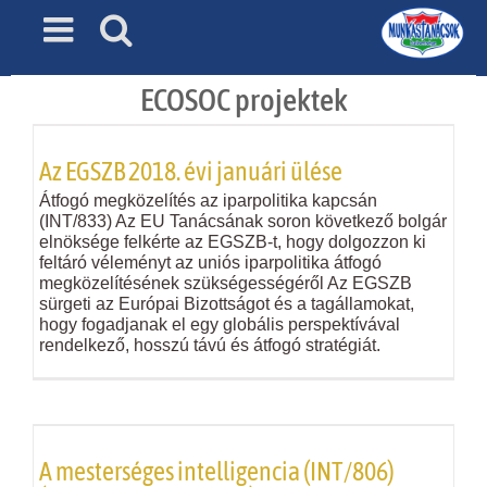
Skip
to
content
ECOSOC projektek
Az EGSZB 2018. évi januári ülése
Átfogó megközelítés az iparpolitika kapcsán
(INT/833) Az EU Tanácsának soron következő bolgár
elnöksége felkérte az EGSZB-t, hogy dolgozzon ki
feltáró véleményt az uniós iparpolitika átfogó
megközelítésének szükségességéről Az EGSZB
sürgeti az Európai Bizottságot és a tagállamokat,
hogy fogadjanak el egy globális perspektívával
rendelkező, hosszú távú és átfogó stratégiát.
A mesterséges intelligencia (INT/806)