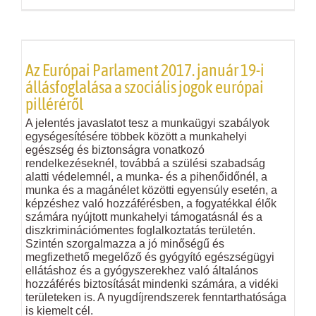
Az Európai Parlament 2017. január 19-i
állásfoglalása a szociális jogok európai
pilléréről
A jelentés javaslatot tesz a munkaügyi szabályok
egységesítésére többek között a munkahelyi
egészség és biztonságra vonatkozó
rendelkezéseknél, továbbá a szülési szabadság
alatti védelemnél, a munka- és a pihenőidőnél, a
munka és a magánélet közötti egyensúly esetén, a
képzéshez való hozzáférésben, a fogyatékkal élők
számára nyújtott munkahelyi támogatásnál és a
diszkriminációmentes foglalkoztatás területén.
Szintén szorgalmazza a jó minőségű és
megfizethető megelőző és gyógyító egészségügyi
ellátáshoz és a gyógyszerekhez való általános
hozzáférés biztosítását mindenki számára, a vidéki
területeken is. A nyugdíjrendszerek fenntarthatósága
is kiemelt cél.