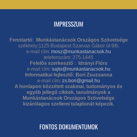
IMPRESSZUM
Fenntartó: Munkástanácsok Országos Szövetsége
székhely:1125 Budapest Szarvas Gábor út 9/b.
e-mail cím:
mosz@munkastanacsok.hu
telefonszám: 275-1445
Felelős szerkesztő : Idrányi Flóra
e-mail cím:
sajto@munkastanacsok.hu
Informatikai fejlesztő: Bori Zsuzsanna
e-mail cím:
zs.bori@gmail.hu
A honlapon közzétett szakmai, tudományos és
egyéb jellegű cikkek, tanulmányok a
Munkástanácsok Országos Szövetsége
kizárólagos szellemi tulajdonát képezik.
FONTOS DOKUMENTUMOK