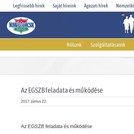
Skip
Legfrissebb hírek
Saját híreink
Ágazati hírek
Nemzetkö
to
content
Rólunk
Szolgáltatásaink
Az EGSZB feladata és működése
2017. június 22.
View
Larger
Az EGSZB feladata és működése
Image