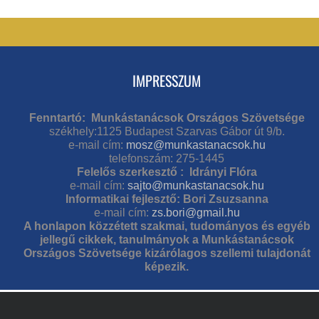
IMPRESSZUM
Fenntartó: Munkástanácsok Országos Szövetsége
székhely:1125 Budapest Szarvas Gábor út 9/b.
e-mail cím:
mosz@munkastanacsok.hu
telefonszám: 275-1445
Felelős szerkesztő : Idrányi Flóra
e-mail cím:
sajto@munkastanacsok.hu
Informatikai fejlesztő: Bori Zsuzsanna
e-mail cím:
zs.bori@gmail.hu
A honlapon közzétett szakmai, tudományos és egyéb
jellegű cikkek, tanulmányok a Munkástanácsok
Országos Szövetsége kizárólagos szellemi tulajdonát
képezik.