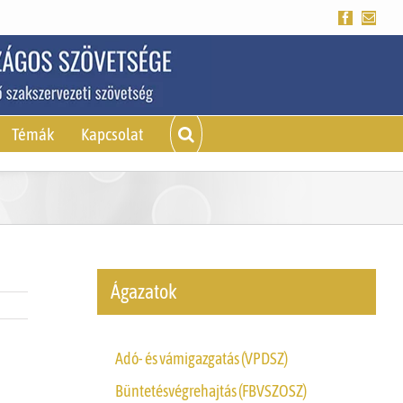
Facebook
Emai
Témák
Kapcsolat
Ágazatok
Adó- és vámigazgatás (VPDSZ)
Büntetésvégrehajtás (FBVSZOSZ)