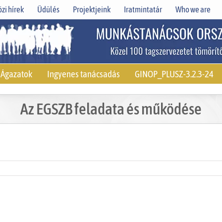
zi hírek
Üdülés
Projektjeink
Iratmintatár
Who we are
Ágazatok
Ingyenes tanácsadás
GINOP_PLUSZ-3.2.3-24
Az EGSZB feladata és működése