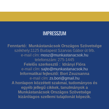
IMPRESSZUM
Fenntartó: Munkástanácsok Országos Szövetsége
székhely:1125 Budapest Szarvas Gábor út 9/b.
e-mail cím:
mosz@munkastanacsok.hu
telefonszám: 275-1445
Felelős szerkesztő : Idrányi Flóra
e-mail cím:
sajto@munkastanacsok.hu
Informatikai fejlesztő: Bori Zsuzsanna
e-mail cím:
zs.bori@gmail.hu
A honlapon közzétett szakmai, tudományos és
egyéb jellegű cikkek, tanulmányok a
Munkástanácsok Országos Szövetsége
kizárólagos szellemi tulajdonát képezik.