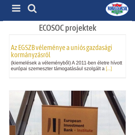
Skip
to
content
ECOSOC projektek
Az EGSZB véleménye a uniós gazdasági
kormányzásról
(kiemelések a véleményből) A 2011-ben életre hívott
európai szemeszter támogatásául szolgált a
[...]