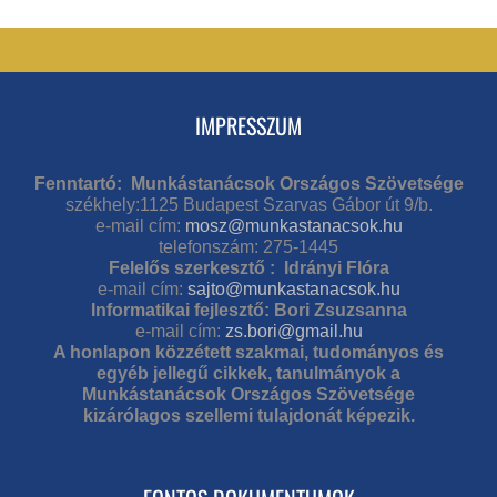
IMPRESSZUM
Fenntartó: Munkástanácsok Országos Szövetsége
székhely:1125 Budapest Szarvas Gábor út 9/b.
e-mail cím:
mosz@munkastanacsok.hu
telefonszám: 275-1445
Felelős szerkesztő : Idrányi Flóra
e-mail cím:
sajto@munkastanacsok.hu
Informatikai fejlesztő: Bori Zsuzsanna
e-mail cím:
zs.bori@gmail.hu
A honlapon közzétett szakmai, tudományos és
egyéb jellegű cikkek, tanulmányok a
Munkástanácsok Országos Szövetsége
kizárólagos szellemi tulajdonát képezik.