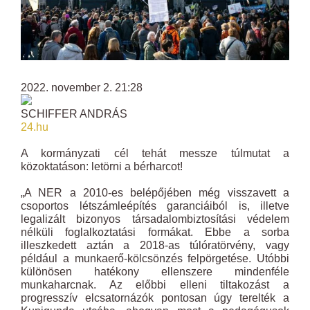
2022. november 2. 21:28
SCHIFFER ANDRÁS
24.hu
A kormányzati cél tehát messze túlmutat a
közoktatáson: letörni a bérharcot!
„A NER a 2010-es belépőjében még visszavett a
csoportos létszámleépítés garanciáiból is, illetve
legalizált bizonyos társadalombiztosítási védelem
nélküli foglalkoztatási formákat. Ebbe a sorba
illeszkedett aztán a 2018-as túlóratörvény, vagy
például a munkaerő-kölcsönzés felpörgetése. Utóbbi
különösen hatékony ellenszere mindenféle
munkaharcnak. Az előbbi elleni tiltakozást a
progresszív elcsatornázók pontosan úgy terelték a