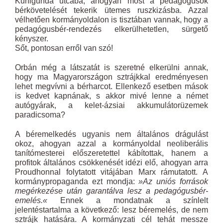
Kunigunda utcába, ahogyan most a pedagógusok
bérkövetelését tekerik ütemes ruszkizásba. Azzal
vélhetően kormányoldalon is tisztában vannak, hogy a
pedagógusbér-rendezés elkerülhetetlen, sürgető
kényszer.
Sőt, pontosan erről van szó!
Orbán még a látszatát is szeretné elkerülni annak,
hogy ma Magyarországon sztrájkkal eredményesen
lehet megvívni a bérharcot. Ellenkező esetben mások
is kedvet kapnának, s akkor mivé lenne a német
autógyárak, a kelet-ázsiai akkumulátorüzemek
paradicsoma?
A béremelkedés ugyanis nem általános drágulást
okoz, ahogyan azzal a kormányoldal neoliberális
tanítómesterei előszeretettel kábítottak, hanem a
profitok általános csökkenését idézi elő, ahogyan arra
Proudhonnal folytatott vitájában Marx rámutatott. A
kormánypropaganda ezt mondja:
»Az uniós források
megérkezése után garantálva lesz a pedagógusbér-
emelés.«
Ennek a mondatnak a színlelt
jelentéstartalma a következő: lesz béremelés, de nem
sztrájk hatására. A kormányzati cél tehát messze