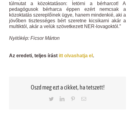
túlmutat a közoktatáson: letörni a bérharcot! A
pedagógusok bérharca éppen ezért nemcsak a
közoktatás szereplőinek ügye, hanem mindenkié, aki a
jövőben tisztességes bért szeretne kicsikarni akár a
multiktól, akár a velük szövetkezett NER-lovagoktól.”
Nyitókép: Ficsor Márton
Az eredeti, teljes írást
itt olvashatja el
.
Oszd meg ezt a cikket, ha tetszett!
Twitter
LinkedIn
Pinterest
Email