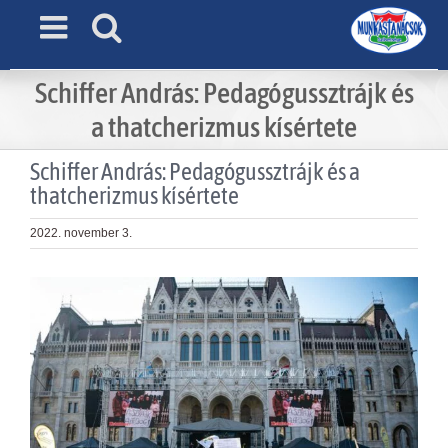
Skip
to
content
Schiffer András: Pedagógussztrájk és
a thatcherizmus kísértete
Schiffer András: Pedagógussztrájk és a
thatcherizmus kísértete
2022. november 3.
View
Larger
Image