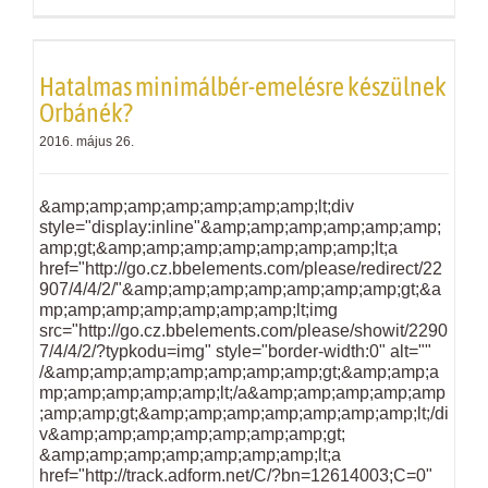
Hatalmas minimálbér-emelésre készülnek
Orbánék?
2016. május 26.
&amp;amp;amp;amp;amp;amp;amp;lt;div
style="display:inline"&amp;amp;amp;amp;amp;amp;
amp;gt;&amp;amp;amp;amp;amp;amp;amp;lt;a
href="http://go.cz.bbelements.com/please/redirect/22
907/4/4/2/"&amp;amp;amp;amp;amp;amp;amp;gt;&a
mp;amp;amp;amp;amp;amp;amp;lt;img
src="http://go.cz.bbelements.com/please/showit/2290
7/4/4/2/?typkodu=img" style="border-width:0" alt=""
/&amp;amp;amp;amp;amp;amp;amp;gt;&amp;amp;a
mp;amp;amp;amp;amp;lt;/a&amp;amp;amp;amp;amp
;amp;amp;gt;&amp;amp;amp;amp;amp;amp;amp;lt;/di
v&amp;amp;amp;amp;amp;amp;amp;gt;
&amp;amp;amp;amp;amp;amp;amp;lt;a
href="http://track.adform.net/C/?bn=12614003;C=0"