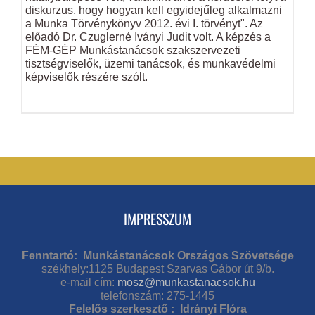
diskurzus, hogy hogyan kell egyidejűleg alkalmazni
a Munka Törvénykönyv 2012. évi I. törvényt". Az
előadó Dr. Czuglerné Iványi Judit volt. A képzés a
FÉM-GÉP Munkástanácsok szakszervezeti
tisztségviselők, üzemi tanácsok, és munkavédelmi
képviselők részére szólt.
IMPRESSZUM
Fenntartó: Munkástanácsok Országos Szövetsége
székhely:1125 Budapest Szarvas Gábor út 9/b.
e-mail cím:
mosz@munkastanacsok.hu
telefonszám: 275-1445
Felelős szerkesztő : Idrányi Flóra