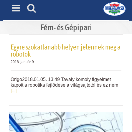
Skip
to
content
Fém- és Gépipari
Egyre szokatlanabb helyen jelennek meg a
robotok
2018. január 9.
Origo2018.01.05. 13:49 Tavaly komoly figyelmet
kapott a robotika fejlődése a világsajtótól és ez nem
[...]