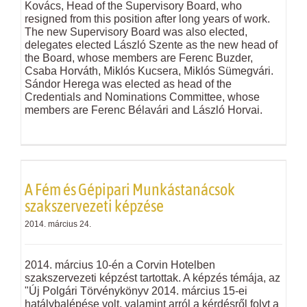
Kovács, Head of the Supervisory Board, who
resigned from this position after long years of work.
The new Supervisory Board was also elected,
delegates elected László Szente as the new head of
the Board, whose members are Ferenc Buzder,
Csaba Horváth, Miklós Kucsera, Miklós Sümegvári.
Sándor Herega was elected as head of the
Credentials and Nominations Committee, whose
members are Ferenc Bélavári and László Horvai.
A Fém és Gépipari Munkástanácsok
szakszervezeti képzése
2014. március 24.
2014. március 10-én a Corvin Hotelben
szakszervezeti képzést tartottak. A képzés témája, az
"Új Polgári Törvénykönyv 2014. március 15-ei
hatálybalépése volt, valamint arról a kérdésről folyt a