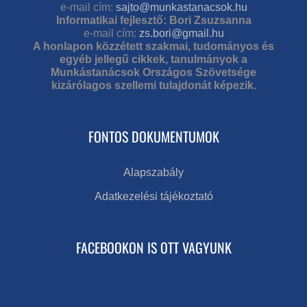
e-mail cím:
sajto@munkastanacsok.hu
Informatikai fejlesztő: Bori Zsuzsanna
e-mail cím:
zs.bori@gmail.hu
A honlapon közzétett szakmai, tudományos és
egyéb jellegű cikkek, tanulmányok a
Munkástanácsok Országos Szövetsége
kizárólagos szellemi tulajdonát képezik.
FONTOS DOKUMENTUMOK
Alapszabály
Adatkezelési tájékoztató
FACEBOOKON IS OTT VAGYUNK