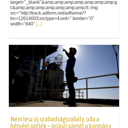
target="_blank"&amp;amp;amp;amp;amp;amp;amp;g
t;&amp;amp;amp;amp;amp;amp;amp;lt; img
src="http://track.adform.net/adfserve/?
bn=12614003;srctype=4;ord=" border="0"
width="640"
[...]
Nem lesz új szabadságszabály, oda a
hétvégi pótlék – óriásit vágott a kormány