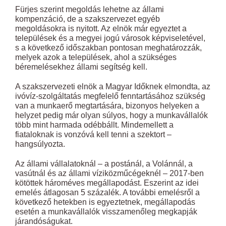
Fürjes szerint megoldás lehetne az állami
kompenzáció, de a szakszervezet egyéb
megoldásokra is nyitott. Az elnök már egyeztet a
települések és a megyei jogú városok képviseletével,
s a következő időszakban pontosan meghatározzák,
melyek azok a települések, ahol a szükséges
béremelésekhez állami segítség kell.
A szakszervezeti elnök a Magyar Időknek elmondta, az
ivóvíz-szolgáltatás megfelelő fenntartásához szükség
van a munkaerő megtartására, bizonyos helyeken a
helyzet pedig már olyan súlyos, hogy a munkavállalók
több mint harmada odébbállt. Mindemellett a
fiataloknak is vonzóvá kell tenni a szektort –
hangsúlyozta.
Az állami vállalatoknál – a postánál, a Volánnál, a
vasútnál és az állami víziközműcégeknél – 2017-ben
kötöttek hároméves megállapodást. Eszerint az idei
emelés átlagosan 5 százalék. A további emelésről a
következő hetekben is egyeztetnek, megállapodás
esetén a munkavállalók visszamenőleg megkapják
járandóságukat.