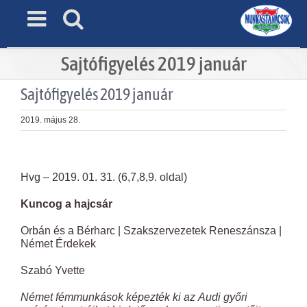
Skip
to
content
Sajtófigyelés 2019 január
Sajtófigyelés 2019 január
2019. május 28.
View
Larger
Hvg – 2019. 01. 31. (6,7,8,9. oldal)
Image
Kuncog a hajcsár
Orbán és a Bérharc | Szakszervezetek Reneszánsza |
Német Érdekek
Szabó Yvette
Német fémmunkások képezték ki az Audi győri