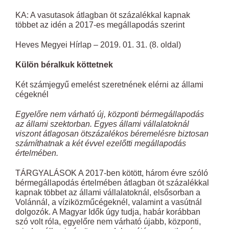
KA: A vasutasok átlagban öt százalékkal kapnak
többet az idén a 2017-es megállapodás szerint
Heves Megyei Hírlap – 2019. 01. 31. (8. oldal)
Külön béralkuk köttetnek
Két számjegyű emelést szeretnének elérni az állami
cégeknél
Egyelőre nem várható új, központi bérmegállapodás
az állami szektorban. Egyes állami vállalatoknál
viszont átlagosan ötszázalékos béremelésre biztosan
számíthatnak a két évvel ezelőtti megállapodás
értelmében.
TÁRGYALÁSOK A 2017-ben kötött, három évre szóló
bérmegállapodás értelmében átlagban öt százalékkal
kapnak többet az állami vállalatoknál, elsősorban a
Volánnál, a víziközműcégeknél, valamint a vasútnál
dolgozók. A Magyar Idők úgy tudja, habár korábban
szó volt róla, egyelőre nem várható újabb, központi,