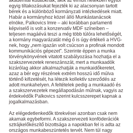
akadémiai kutatóknak, akik az elmúlt hetekben egytől
egyig tiltakozásukat fejezték ki az alacsonyan tartott
bérek és a különböző kormányzati intézkedések miatt.
Habár a kormányhoz közel álló Munkástanácsok
elnöke, Palkovics Imre – aki korábban parlamenti
képviselő is volt a konzervatív MDF színeiben –
teljesen magáévá teszi a még több túlóra lehetőségét,
a kormány magyarázatát még ő is úgy értékeli a HVG-
nek, hogy „nem igazán volt csúcson a profinak mondott
kommunikációs gépezet”. Szerinte éppen a munka
törvénykönyvének vitatott szabályozása hozhatja el a
szakszervezetek reneszánszát, mert a munkaadók
kizárólag akkor alkalmazhatják a munkaidőkeretet,
azaz a bér egy részének extrém hosszú idő múlva
történő kifizetését, ha létezik kollektív szerződés az
adott munkahelyen. A feltételek pedig a munkaadó és
a szakszervezetek megállapodásán múlnak, vagyis az
érdekvédők Palkovics szerint kulcsszerepet kapnak a
jogalkalmazásban.
Az elégedetlenkedők törekvései azonban csak nem
akarnak egybeforrni. A szakszervezeti konföderációk
sztrájkelőkészítő bizottsága a napokban fel is adta az
országos munkabeszüntetés tervét. Nem túl nagy