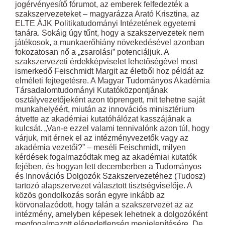
jogérvényesítő fórumot, az emberek felfedezték a
szakszervezeteket – magyarázza Arató Krisztina, az
ELTE ÁJK Politikatudományi Intézetének egyetemi
tanára. Sokáig úgy tűnt, hogy a szakszervezetek nem
játékosok, a munkaerőhiány növekedésével azonban
fokozatosan nő a „zsarolási” potenciáljuk. A
szakszervezeti érdekképviselet lehetőségével most
ismerkedő Feischmidt Margit az életből hoz példát az
elméleti fejtegetésre. A Magyar Tudományos Akadémia
Társadalomtudományi Kutatóközpontjának
osztályvezetőjeként azon töprengett, mit tehetne saját
munkahelyéért, miután az innovációs minisztérium
átvette az akadémiai kutatóhálózat kasszájának a
kulcsát. „Van-e ezzel valami tennivalónk azon túl, hogy
várjuk, mit érnek el az intézményvezetők vagy az
akadémia vezetői?” – meséli Feischmidt, milyen
kérdések fogalmazódtak meg az akadémiai kutatók
fejében, és hogyan lett decemberben a Tudományos
és Innovációs Dolgozók Szakszervezetéhez (Tudosz)
tartozó alapszervezet választott tisztségviselője. A
közös gondolkozás során egyre inkább az
körvonalazódott, hogy talán a szakszervezet az az
intézmény, amelyben képesek lehetnek a dolgozóként
megfogalmazott elégedetlenség megjelenítésére. De