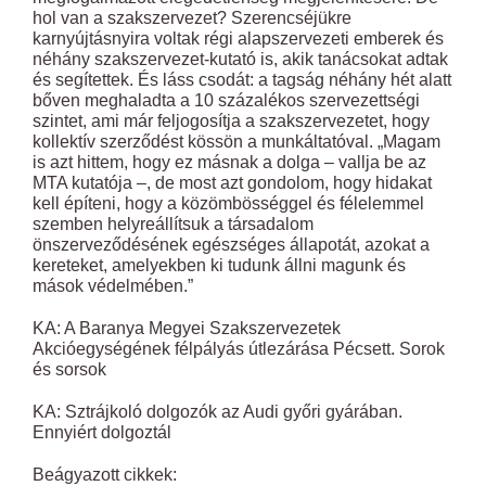
hol van a szakszervezet? Szerencséjükre
karnyújtásnyira voltak régi alapszervezeti emberek és
néhány szakszervezet-kutató is, akik tanácsokat adtak
és segítettek. És láss csodát: a tagság néhány hét alatt
bőven meghaladta a 10 százalékos szervezettségi
szintet, ami már feljogosítja a szakszervezetet, hogy
kollektív szerződést kössön a munkáltatóval. „Magam
is azt hittem, hogy ez másnak a dolga – vallja be az
MTA kutatója –, de most azt gondolom, hogy hidakat
kell építeni, hogy a közömbösséggel és félelemmel
szemben helyreállítsuk a társadalom
önszerveződésének egészséges állapotát, azokat a
kereteket, amelyekben ki tudunk állni magunk és
mások védelmében.”
KA: A Baranya Megyei Szakszervezetek
Akcióegységének félpályás útlezárása Pécsett. Sorok
és sorsok
KA: Sztrájkoló dolgozók az Audi győri gyárában.
Ennyiért dolgoztál
Beágyazott cikkek: