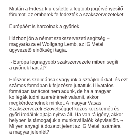
Miután a Fidesz kiüresítette a legtöbb jogérvényesítő
fórumot, az emberek felfedezték a szakszervezeteket
Európáért is harcolnak a győriek
Házhoz jön a német szakszervezeti segítség –
magyarázza el Wolfgang Lemb, az IG Metall
ügyvezető elnökségi tagja.
¬ Európa legnagyobb szakszervezete miben segíti
a győriek harcát?
Először is szolidárisak vagyunk a sztrájkolókkal, és ezt
számos formában kifejezésre juttattuk. Hivatalos
formában tanácsot nem adunk, de ha a magyar
kollégák tudni szeretnének valamit, akkor
megkérdezhetnek minket. A magyar Vasas
Szakszervezeti Szövetséggel közös kecskeméti és
győri irodáink ajtaja nyitva áll. Ha van rá igény, akkor
helyben is támogatjuk a munkavállalók képviselőit. ¬
Milyen anyagi áldozatot jelent az IG Metall számára
a magyar jelenlét?