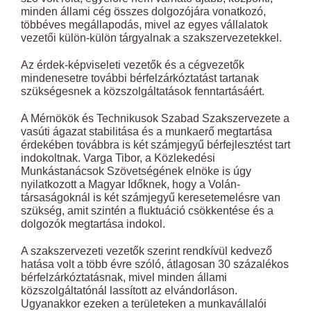
minden állami cég összes dolgozójára vonatkozó,
többéves megállapodás, mivel az egyes vállalatok
vezetői külön-külön tárgyalnak a szakszervezetekkel.
Az érdek-képviseleti vezetők és a cégvezetők
mindenesetre további bérfelzárkóztatást tartanak
szükségesnek a közszolgáltatások fenntartásáért.
A Mérnökök és Technikusok Szabad Szakszervezete a
vasúti ágazat stabilitása és a munkaerő megtartása
érdekében továbbra is két számjegyű bérfejlesztést tart
indokoltnak. Varga Tibor, a Közlekedési
Munkástanácsok Szövetségének elnöke is úgy
nyilatkozott a Magyar Időknek, hogy a Volán-
társaságoknál is két számjegyű keresetemelésre van
szükség, amit szintén a fluktuáció csökkentése és a
dolgozók megtartása indokol.
A szakszervezeti vezetők szerint rendkívül kedvező
hatása volt a több évre szóló, átlagosan 30 százalékos
bérfelzárkóztatásnak, mivel minden állami
közszolgáltatónál lassított az elvándorláson.
Ugyanakkor ezeken a területeken a munkavállalói