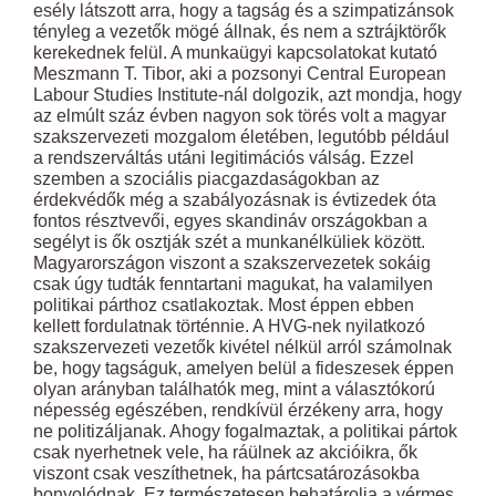
esély látszott arra, hogy a tagság és a szimpatizánsok
tényleg a vezetők mögé állnak, és nem a sztrájktörők
kerekednek felül. A munkaügyi kapcsolatokat kutató
Meszmann T. Tibor, aki a pozsonyi Central European
Labour Studies Institute-nál dolgozik, azt mondja, hogy
az elmúlt száz évben nagyon sok törés volt a magyar
szakszervezeti mozgalom életében, legutóbb például
a rendszerváltás utáni legitimációs válság. Ezzel
szemben a szociális piacgazdaságokban az
érdekvédők még a szabályozásnak is évtizedek óta
fontos résztvevői, egyes skandináv országokban a
segélyt is ők osztják szét a munkanélküliek között.
Magyarországon viszont a szakszervezetek sokáig
csak úgy tudták fenntartani magukat, ha valamilyen
politikai párthoz csatlakoztak. Most éppen ebben
kellett fordulatnak történnie. A HVG-nek nyilatkozó
szakszervezeti vezetők kivétel nélkül arról számolnak
be, hogy tagságuk, amelyen belül a fideszesek éppen
olyan arányban találhatók meg, mint a választókorú
népesség egészében, rendkívül érzékeny arra, hogy
ne politizáljanak. Ahogy fogalmaztak, a politikai pártok
csak nyerhetnek vele, ha ráülnek az akcióikra, ők
viszont csak veszíthetnek, ha pártcsatározásokba
bonyolódnak. Ez természetesen behatárolja a vérmes