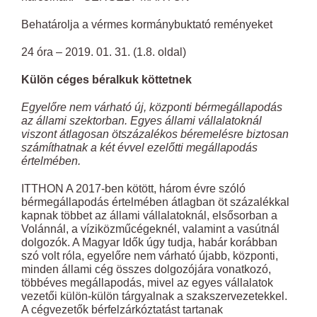
Behatárolja a vérmes kormánybuktató reményeket
24 óra – 2019. 01. 31. (1.8. oldal)
Külön céges béralkuk köttetnek
Egyelőre nem várható új, központi bérmegállapodás
az állami szektorban. Egyes állami vállalatoknál
viszont átlagosan ötszázalékos béremelésre biztosan
számíthatnak a két évvel ezelőtti megállapodás
értelmében.
ITTHON A 2017-ben kötött, három évre szóló
bérmegállapodás értelmében átlagban öt százalékkal
kapnak többet az állami vállalatoknál, elsősorban a
Volánnál, a víziközműcégeknél, valamint a vasútnál
dolgozók. A Magyar Idők úgy tudja, habár korábban
szó volt róla, egyelőre nem várható újabb, központi,
minden állami cég összes dolgozójára vonatkozó,
többéves megállapodás, mivel az egyes vállalatok
vezetői külön-külön tárgyalnak a szakszervezetekkel.
A cégvezetők bérfelzárkóztatást tartanak