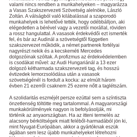
valami nincs rendben a munkahelyeken – magyarázza
a Vasas Szakszervezeti Szövetség alelnöke, László
Zoltán. A válságból való kilábalással a szaporodó
munkahelyek is lehetővé tették, hogy odébbálljon, aki
elégedetlen a bérével vagy a vezetői morállal, röviden
a rossz hangulattal. A vasasok érdekvédői ezt ismerték
fel, és bár az Audinál a szövetségtől független
szakszervezet működik, a német partnerek fortélyai
nagyrészt nekik és a kecskeméti Mercedes
dolgozóinak szóltak. A profizmus az érdekvédelemben
is csodákat művel: az Audi Hungariánál a 13 ezer
dolgozó kétharmada szakszervezeti tag, és hosszú
évtizedek lemorzsolódása után a vasasok
szövetségénél is fordult a kocka: az elmúlt három
évben 21 ezerről csaknem 25 ezerre nőtt a taglétszám.
A szolidaritás eszméjét persze ezúttal sem a színtiszta
önzetlenség töltötte meg tartalommal. A magyarországi
munkakörülmények nagyon is befolyásolják, mi
történik az anyaországban. Ha az itteni termelés az
alacsony bérköltségek miatt feléből-harmadából jön ki,
mint Nyugat-Európában, akkor a gyártóknak eszük
ágában sem lesz újabb munkahelyeket létrehozni