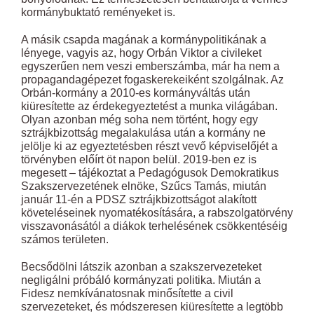
kormánybuktató reményeket is.
A másik csapda magának a kormánypolitikának a
lényege, vagyis az, hogy Orbán Viktor a civileket
egyszerűen nem veszi emberszámba, már ha nem a
propagandagépezet fogaskerekeiként szolgálnak. Az
Orbán-kormány a 2010-es kormányváltás után
kiüresítette az érdekegyeztetést a munka világában.
Olyan azonban még soha nem történt, hogy egy
sztrájkbizottság megalakulása után a kormány ne
jelölje ki az egyeztetésben részt vevő képviselőjét a
törvényben előírt öt napon belül. 2019-ben ez is
megesett – tájékoztat a Pedagógusok Demokratikus
Szakszervezetének elnöke, Szűcs Tamás, miután
január 11-én a PDSZ sztrájkbizottságot alakított
követeléseinek nyomatékosítására, a rabszolgatörvény
visszavonásától a diákok terhelésének csökkentéséig
számos területen.
Becsődölni látszik azonban a szakszervezeteket
negligálni próbáló kormányzati politika. Miután a
Fidesz nemkívánatosnak minősítette a civil
szervezeteket, és módszeresen kiüresítette a legtöbb