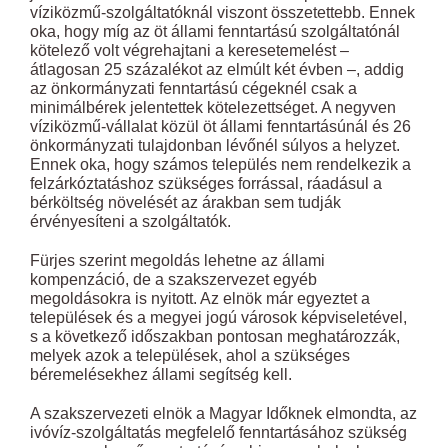
víziközmű-szolgáltatóknál viszont összetettebb. Ennek
oka, hogy míg az öt állami fenntartású szolgáltatónál
kötelező volt végrehajtani a keresetemelést –
átlagosan 25 százalékot az elmúlt két évben –, addig
az önkormányzati fenntartású cégeknél csak a
minimálbérek jelentettek kötelezettséget. A negyven
víziközmű-vállalat közül öt állami fenntartásúnál és 26
önkormányzati tulajdonban lévőnél súlyos a helyzet.
Ennek oka, hogy számos település nem rendelkezik a
felzárkóztatáshoz szükséges forrással, ráadásul a
bérköltség növelését az árakban sem tudják
érvényesíteni a szolgáltatók.
Fürjes szerint megoldás lehetne az állami
kompenzáció, de a szakszervezet egyéb
megoldásokra is nyitott. Az elnök már egyeztet a
települések és a megyei jogú városok képviseletével,
s a következő időszakban pontosan meghatározzák,
melyek azok a települések, ahol a szükséges
béremelésekhez állami segítség kell.
A szakszervezeti elnök a Magyar Időknek elmondta, az
ivóvíz-szolgáltatás megfelelő fenntartásához szükség