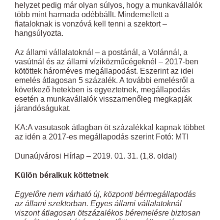
helyzet pedig már olyan súlyos, hogy a munkavállalók
több mint harmada odébbállt. Mindemellett a
fiataloknak is vonzóvá kell tenni a szektort –
hangsúlyozta.
Az állami vállalatoknál – a postánál, a Volánnál, a
vasútnál és az állami víziközműcégeknél – 2017-ben
kötöttek hároméves megállapodást. Eszerint az idei
emelés átlagosan 5 százalék. A további emelésről a
következő hetekben is egyeztetnek, megállapodás
esetén a munkavállalók visszamenőleg megkapják
járandóságukat.
KA:A vasutasok átlagban öt százalékkal kapnak többet
az idén a 2017-es megállapodás szerint Fotó: MTI
Dunaújvárosi Hírlap – 2019. 01. 31. (1,8. oldal)
Külön béralkuk köttetnek
Egyelőre nem várható új, központi bérmegállapodás
az állami szektorban. Egyes állami vállalatoknál
viszont átlagosan ötszázalékos béremelésre biztosan