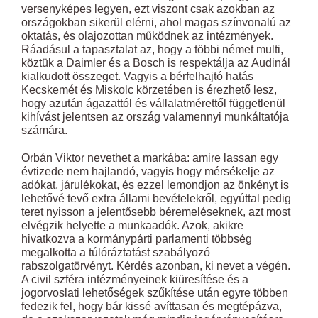
versenyképes legyen, ezt viszont csak azokban az
országokban sikerül elérni, ahol magas színvonalú az
oktatás, és olajozottan működnek az intézmények.
Ráadásul a tapasztalat az, hogy a többi német multi,
köztük a Daimler és a Bosch is respektálja az Audinál
kialkudott összeget. Vagyis a bérfelhajtó hatás
Kecskemét és Miskolc körzetében is érezhető lesz,
hogy azután ágazattól és vállalatmérettől függetlenül
kihívást jelentsen az ország valamennyi munkáltatója
számára.
Orbán Viktor nevethet a markába: amire lassan egy
évtizede nem hajlandó, vagyis hogy mérsékelje az
adókat, járulékokat, és ezzel lemondjon az önkényt is
lehetővé tevő extra állami bevételekről, egyúttal pedig
teret nyisson a jelentősebb béremeléseknek, azt most
elvégzik helyette a munkaadók. Azok, akikre
hivatkozva a kormánypárti parlamenti többség
megalkotta a túlóráztatást szabályozó
rabszolgatörvényt. Kérdés azonban, ki nevet a végén.
A civil szféra intézményeinek kiüresítése és a
jogorvoslati lehetőségek szűkítése után egyre többen
fedezik fel, hogy bár kissé avíttasan és megtépázva,