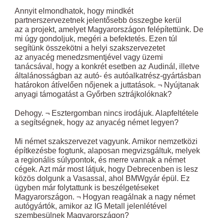
Annyit elmondhatok, hogy mindkét
partnerszervezetnek jelentősebb összegbe kerül
az a projekt, amelyet Magyarországon felépítettünk. De
mi úgy gondoljuk, megéri a befektetés. Ezen túl
segítünk összekötni a helyi szakszervezetet
az anyacég menedzsmentjével vagy üzemi
tanácsával, hogy a konkrét esetben az Audinál, illetve
általánosságban az autó- és autóalkatrész-gyártásban
határokon átívelően nőjenek a juttatások. ¬ Nyújtanak
anyagi támogatást a Győrben sztrájkolóknak?
Dehogy. ¬ Esztergomban nincs irodájuk. Alapfeltétele
a segítségnek, hogy az anyacég német legyen?
Mi német szakszervezet vagyunk. Amikor nemzetközi
építkezésbe fogtunk, alaposan megvizsgáltuk, melyek
a regionális súlypontok, és merre vannak a német
cégek. Azt már most látjuk, hogy Debrecenben is lesz
közös dolgunk a Vasassal, ahol BMWgyár épül. Ez
ügyben már folytattunk is beszélgetéseket
Magyarországon. ¬ Hogyan reagálnak a nagy német
autógyártók, amikor az IG Metall jelenlétével
szembesülnek Magyarországon?