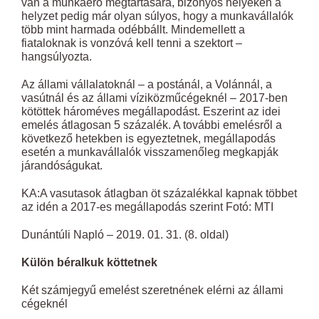
van a munkaerő megtartására, bizonyos helyeken a
helyzet pedig már olyan súlyos, hogy a munkavállalók
több mint harmada odébbállt. Mindemellett a
fiataloknak is vonzóvá kell tenni a szektort –
hangsúlyozta.
Az állami vállalatoknál – a postánál, a Volánnál, a
vasútnál és az állami víziközműcégeknél – 2017-ben
kötöttek hároméves megállapodást. Eszerint az idei
emelés átlagosan 5 százalék. A további emelésről a
következő hetekben is egyeztetnek, megállapodás
esetén a munkavállalók visszamenőleg megkapják
járandóságukat.
KA:A vasutasok átlagban öt százalékkal kapnak többet
az idén a 2017-es megállapodás szerint Fotó: MTI
Dunántúli Napló – 2019. 01. 31. (8. oldal)
Külön béralkuk köttetnek
Két számjegyű emelést szeretnének elérni az állami
cégeknél