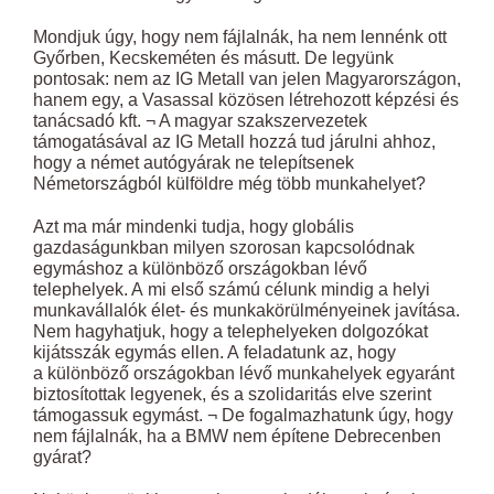
Mondjuk úgy, hogy nem fájlalnák, ha nem lennénk ott
Győrben, Kecskeméten és másutt. De legyünk
pontosak: nem az IG Metall van jelen Magyarországon,
hanem egy, a Vasassal közösen létrehozott képzési és
tanácsadó kft. ¬ A magyar szakszervezetek
támogatásával az IG Metall hozzá tud járulni ahhoz,
hogy a német autógyárak ne telepítsenek
Németországból külföldre még több munkahelyet?
Azt ma már mindenki tudja, hogy globális
gazdaságunkban milyen szorosan kapcsolódnak
egymáshoz a különböző országokban lévő
telephelyek. A mi első számú célunk mindig a helyi
munkavállalók élet- és munkakörülményeinek javítása.
Nem hagyhatjuk, hogy a telephelyeken dolgozókat
kijátsszák egymás ellen. A feladatunk az, hogy
a különböző országokban lévő munkahelyek egyaránt
biztosítottak legyenek, és a szolidaritás elve szerint
támogassuk egymást. ¬ De fogalmazhatunk úgy, hogy
nem fájlalnák, ha a BMW nem építene Debrecenben
gyárat?