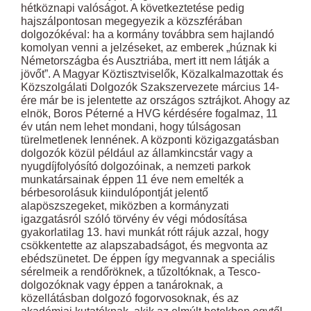
hétköznapi valóságot. A következtetése pedig
hajszálpontosan megegyezik a közszférában
dolgozókéval: ha a kormány továbbra sem hajlandó
komolyan venni a jelzéseket, az emberek „húznak ki
Németországba és Ausztriába, mert itt nem látják a
jövőt”. A Magyar Köztisztviselők, Közalkalmazottak és
Közszolgálati Dolgozók Szakszervezete március 14-
ére már be is jelentette az országos sztrájkot. Ahogy az
elnök, Boros Péterné a HVG kérdésére fogalmaz, 11
év után nem lehet mondani, hogy túlságosan
türelmetlenek lennének. A központi közigazgatásban
dolgozók közül például az államkincstár vagy a
nyugdíjfolyósító dolgozóinak, a nemzeti parkok
munkatársainak éppen 11 éve nem emelték a
bérbesorolásuk kiindulópontját jelentő
alapöszszegeket, miközben a kormányzati
igazgatásról szóló törvény év végi módosítása
gyakorlatilag 13. havi munkát rótt rájuk azzal, hogy
csökkentette az alapszabadságot, és megvonta az
ebédszünetet. De éppen így megvannak a speciális
sérelmeik a rendőröknek, a tűzoltóknak, a Tesco-
dolgozóknak vagy éppen a tanároknak, a
közellátásban dolgozó fogorvosoknak, és az