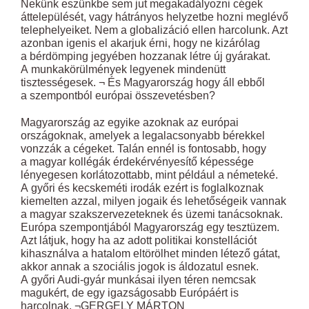
Nekünk eszünkbe sem jut megakadályozni cégek
áttelepülését, vagy hátrányos helyzetbe hozni meglévő
telephelyeiket. Nem a globalizáció ellen harcolunk. Azt
azonban igenis el akarjuk érni, hogy ne kizárólag
a bérdömping jegyében hozzanak létre új gyárakat.
A munkakörülmények legyenek mindenütt
tisztességesek. ¬ És Magyarország hogy áll ebből
a szempontból európai összevetésben?
Magyarország az egyike azoknak az európai
országoknak, amelyek a legalacsonyabb bérekkel
vonzzák a cégeket. Talán ennél is fontosabb, hogy
a magyar kollégák érdekérvényesítő képessége
lényegesen korlátozottabb, mint például a németeké.
A győri és kecskeméti irodák ezért is foglalkoznak
kiemelten azzal, milyen jogaik és lehetőségeik vannak
a magyar szakszervezeteknek és üzemi tanácsoknak.
Európa szempontjából Magyarország egy tesztüzem.
Azt látjuk, hogy ha az adott politikai konstellációt
kihasználva a hatalom eltörölhet minden létező gátat,
akkor annak a szociális jogok is áldozatul esnek.
A győri Audi-gyár munkásai ilyen téren nemcsak
magukért, de egy igazságosabb Európáért is
harcolnak. ¬GERGELY MÁRTON