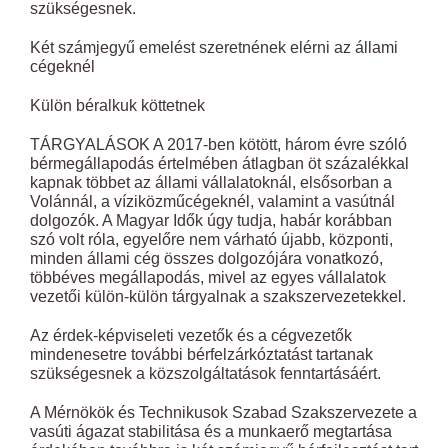
szükségesnek.
Két számjegyű emelést szeretnének elérni az állami
cégeknél
Külön béralkuk köttetnek
TÁRGYALÁSOK A 2017-ben kötött, három évre szóló
bérmegállapodás értelmében átlagban öt százalékkal
kapnak többet az állami vállalatoknál, elsősorban a
Volánnál, a víziközműcégeknél, valamint a vasútnál
dolgozók. A Magyar Idők úgy tudja, habár korábban
szó volt róla, egyelőre nem várható újabb, központi,
minden állami cég összes dolgozójára vonatkozó,
többéves megállapodás, mivel az egyes vállalatok
vezetői külön-külön tárgyalnak a szakszervezetekkel.
Az érdek-képviseleti vezetők és a cégvezetők
mindenesetre további bérfelzárkóztatást tartanak
szükségesnek a közszolgáltatások fenntartásáért.
A Mérnökök és Technikusok Szabad Szakszervezete a
vasúti ágazat stabilitása és a munkaerő megtartása