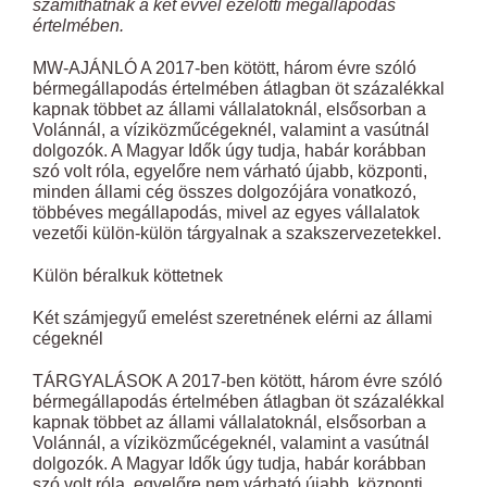
számíthatnak a két évvel ezelőtti megállapodás
értelmében.
MW-AJÁNLÓ A 2017-ben kötött, három évre szóló
bérmegállapodás értelmében átlagban öt százalékkal
kapnak többet az állami vállalatoknál, elsősorban a
Volánnál, a víziközműcégeknél, valamint a vasútnál
dolgozók. A Magyar Idők úgy tudja, habár korábban
szó volt róla, egyelőre nem várható újabb, központi,
minden állami cég összes dolgozójára vonatkozó,
többéves megállapodás, mivel az egyes vállalatok
vezetői külön-külön tárgyalnak a szakszervezetekkel.
Külön béralkuk köttetnek
Két számjegyű emelést szeretnének elérni az állami
cégeknél
TÁRGYALÁSOK A 2017-ben kötött, három évre szóló
bérmegállapodás értelmében átlagban öt százalékkal
kapnak többet az állami vállalatoknál, elsősorban a
Volánnál, a víziközműcégeknél, valamint a vasútnál
dolgozók. A Magyar Idők úgy tudja, habár korábban
szó volt róla, egyelőre nem várható újabb, központi,