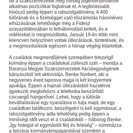
de a szakszervezetek még mindig jogérvényesítésre
alkalmas pozíciókat foglalnak el. A legfontosabb
hívószó pedig éppen a rabszolgatörvény. A 400
túlórának és a fizetséggel való elszámolás hároméves
elhúzásának lehetősége még a Fidesz
szavazótáborában is felháborodást keltett, és a
vidékieket is megmozdította. Január 19-én több mint
kilencven helyszínen voltak útlezárások, tüntetések, és
a megmozdulások egészen a hónap végéig kitartottak.
A családok megmentőjének szerepében tetszelgő
kormány éppen a családokat zülleszti szét – mondja a
Baranya Megyei Szakszervezetek Akcióegységének
bányászból lett aktivistája, Benke Norbert, aki a
negyvenes éveit taposva maga is két kisgyermek
apukája. Éppen a hajnali útlezárásból hazatérve
igyekszik megbirkózni a telefonba beszűrődő
csicsergő hangerővel. Lehet, hogy a túlórák
bevállalásával egy nyaralásra is futja majd, de egy
családban találkozni, beszélgetni is kell egymással, a
rabszolgatörvény adta lehetőség pedig éppen a
minőségi időt veszi el a családoktól – háborog Benke.
„Így hidegül el egymástól férj és feleség” – sommázza
a farizeus kormánypropagandával szemben a