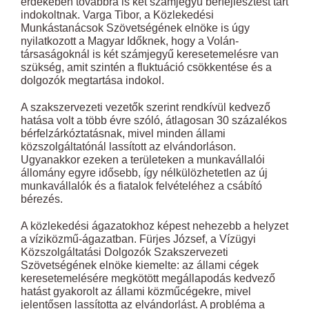
érdekében továbbra is két számjegyű bérfejlesztést tart
indokoltnak. Varga Tibor, a Közlekedési
Munkástanácsok Szövetségének elnöke is úgy
nyilatkozott a Magyar Időknek, hogy a Volán-
társaságoknál is két számjegyű keresetemelésre van
szükség, amit szintén a fluktuáció csökkentése és a
dolgozók megtartása indokol.
A szakszervezeti vezetők szerint rendkívül kedvező
hatása volt a több évre szóló, átlagosan 30 százalékos
bérfelzárkóztatásnak, mivel minden állami
közszolgáltatónál lassított az elvándorláson.
Ugyanakkor ezeken a területeken a munkavállalói
állomány egyre idősebb, így nélkülözhetetlen az új
munkavállalók és a fiatalok felvételéhez a csábító
bérezés.
A közlekedési ágazatokhoz képest nehezebb a helyzet
a víziközmű-ágazatban. Fürjes József, a Vízügyi
Közszolgáltatási Dolgozók Szakszervezeti
Szövetségének elnöke kiemelte: az állami cégek
keresetemelésére megkötött megállapodás kedvező
hatást gyakorolt az állami közműcégekre, mivel
jelentősen lassította az elvándorlást. A probléma a