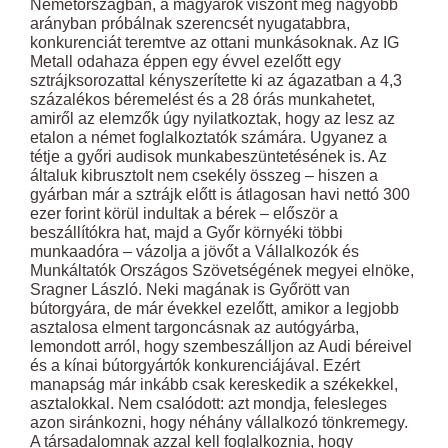
Németországban, a magyarok viszont még nagyobb
arányban próbálnak szerencsét nyugatabbra,
konkurenciát teremtve az ottani munkásoknak. Az IG
Metall odahaza éppen egy évvel ezelőtt egy
sztrájksorozattal kényszerítette ki az ágazatban a 4,3
százalékos béremelést és a 28 órás munkahetet,
amiről az elemzők úgy nyilatkoztak, hogy az lesz az
etalon a német foglalkoztatók számára. Ugyanez a
tétje a győri audisok munkabeszüntetésének is. Az
általuk kibrusztolt nem csekély összeg – hiszen a
gyárban már a sztrájk előtt is átlagosan havi nettó 300
ezer forint körül indultak a bérek – először a
beszállítókra hat, majd a Győr környéki többi
munkaadóra – vázolja a jövőt a Vállalkozók és
Munkáltatók Országos Szövetségének megyei elnöke,
Sragner László. Neki magának is Győrött van
bútorgyára, de már évekkel ezelőtt, amikor a legjobb
asztalosa elment targoncásnak az autógyárba,
lemondott arról, hogy szembeszálljon az Audi béreivel
és a kínai bútorgyártók konkurenciájával. Ezért
manapság már inkább csak kereskedik a székekkel,
asztalokkal. Nem csalódott: azt mondja, felesleges
azon siránkozni, hogy néhány vállalkozó tönkremegy.
A társadalomnak azzal kell foglalkoznia, hogy