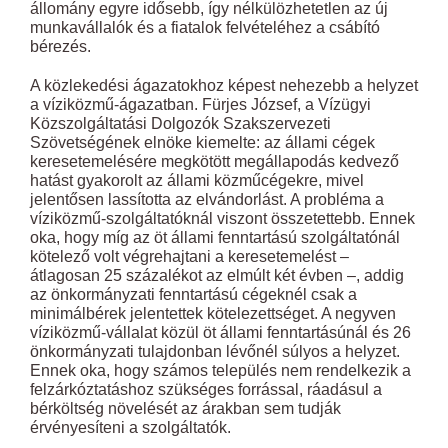
állomány egyre idősebb, így nélkülözhetetlen az új
munkavállalók és a fiatalok felvételéhez a csábító
bérezés.
A közlekedési ágazatokhoz képest nehezebb a helyzet
a víziközmű-ágazatban. Fürjes József, a Vízügyi
Közszolgáltatási Dolgozók Szakszervezeti
Szövetségének elnöke kiemelte: az állami cégek
keresetemelésére megkötött megállapodás kedvező
hatást gyakorolt az állami közműcégekre, mivel
jelentősen lassította az elvándorlást. A probléma a
víziközmű-szolgáltatóknál viszont összetettebb. Ennek
oka, hogy míg az öt állami fenntartású szolgáltatónál
kötelező volt végrehajtani a keresetemelést –
átlagosan 25 százalékot az elmúlt két évben –, addig
az önkormányzati fenntartású cégeknél csak a
minimálbérek jelentettek kötelezettséget. A negyven
víziközmű-vállalat közül öt állami fenntartásúnál és 26
önkormányzati tulajdonban lévőnél súlyos a helyzet.
Ennek oka, hogy számos település nem rendelkezik a
felzárkóztatáshoz szükséges forrással, ráadásul a
bérköltség növelését az árakban sem tudják
érvényesíteni a szolgáltatók.