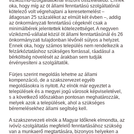
víziközmű-szolgáltatóknál viszont összetettebb. Ennek
oka, hogy míg az öt állami fenntartású szolgáltatónál
kötelező volt végrehajtani a keresetemelést –
átlagosan 25 százalékot az elmúlt két évben –, addig
az önkormányzati fenntartású cégeknél csak a
minimálbérek jelentettek kötelezettséget. A negyven
víziközmű-vállalat közül öt állami fenntartásúnál és 26
önkormányzati tulajdonban lévőnél súlyos a helyzet.
Ennek oka, hogy számos település nem rendelkezik a
felzárkóztatáshoz szükséges forrással, ráadásul a
bérköltség növelését az árakban sem tudják
érvényesíteni a szolgáltatók.
Fürjes szerint megoldás lehetne az állami
kompenzáció, de a szakszervezet egyéb
megoldásokra is nyitott. Az elnök már egyeztet a
települések és a megyei jogú városok képviseletével,
s a következő időszakban pontosan meghatározzák,
melyek azok a települések, ahol a szükséges
béremelésekhez állami segítség kell.
A szakszervezeti elnök a Magyar Időknek elmondta, az
ivóvíz-szolgáltatás megfelelő fenntartásához szükség
van a munkaerő megtartására, bizonyos helyeken a