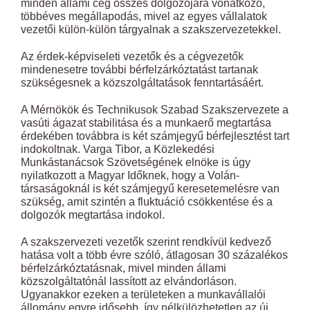
minden állami cég összes dolgozójára vonatkozó,
többéves megállapodás, mivel az egyes vállalatok
vezetői külön-külön tárgyalnak a szakszervezetekkel.
Az érdek-képviseleti vezetők és a cégvezetők
mindenesetre további bérfelzárkóztatást tartanak
szükségesnek a közszolgáltatások fenntartásáért.
A Mérnökök és Technikusok Szabad Szakszervezete a
vasúti ágazat stabilitása és a munkaerő megtartása
érdekében továbbra is két számjegyű bérfejlesztést tart
indokoltnak. Varga Tibor, a Közlekedési
Munkástanácsok Szövetségének elnöke is úgy
nyilatkozott a Magyar Időknek, hogy a Volán-
társaságoknál is két számjegyű keresetemelésre van
szükség, amit szintén a fluktuáció csökkentése és a
dolgozók megtartása indokol.
A szakszervezeti vezetők szerint rendkívül kedvező
hatása volt a több évre szóló, átlagosan 30 százalékos
bérfelzárkóztatásnak, mivel minden állami
közszolgáltatónál lassított az elvándorláson.
Ugyanakkor ezeken a területeken a munkavállalói
állomány egyre idősebb, így nélkülözhetetlen az új