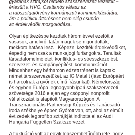
gyárának sztrájkot hirdető szakszervezeti vezetőit –
értesült a HVG. Csattanós válasz ez
a rabszolgatörvény kormányzati kommunikációjára,
ám a politikai áttöréshez nem elég csupán
az érdekvédők mozgolódása.
Olyan építkezésbe kezdtek három évvel ezelőtt a
vasasok, amelyről talán maguk sem gondolták,
mekkora hatása lesz.
Képezni kezdték érdekvédőiket,
éspedig nem csak a munkajogi furfangokra. Tanultak
társadalomelméletet, konfliktus- és stresszkezelést,
szervezet- és kampányépítést, kommunikációt.
Mindehhez egy bérharcon edzett trénert is kaptak:
német társszervezetüket, az IG Metallt (lásd Európáért
is harcolnak a győriek című írásunkat). Németország
és egyben Európa legnagyobb ipari szakszervezeti
szövetsége 2016 elején egy csöppnyi nonprofit
vállalkozást is alapított Magyarországon. A
Transznacionális Partnerségi Képzés és Tanácsadó
Iroda székhelye éppen Győrött van, ott, ahol az elmúlt
évtizedek legprofibb sztrájkját indította el az Audi
Hungária Független Szakszervezet.
A fluktuáció volt az egyik legszembetűnőbb jele, hogy