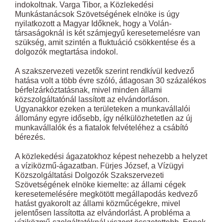
indokoltnak. Varga Tibor, a Közlekedési
Munkástanácsok Szövetségének elnöke is úgy
nyilatkozott a Magyar Időknek, hogy a Volán-
társaságoknál is két számjegyű keresetemelésre van
szükség, amit szintén a fluktuáció csökkentése és a
dolgozók megtartása indokol.
A szakszervezeti vezetők szerint rendkívül kedvező
hatása volt a több évre szóló, átlagosan 30 százalékos
bérfelzárkóztatásnak, mivel minden állami
közszolgáltatónál lassított az elvándorláson.
Ugyanakkor ezeken a területeken a munkavállalói
állomány egyre idősebb, így nélkülözhetetlen az új
munkavállalók és a fiatalok felvételéhez a csábító
bérezés.
A közlekedési ágazatokhoz képest nehezebb a helyzet
a víziközmű-ágazatban. Fürjes József, a Vízügyi
Közszolgáltatási Dolgozók Szakszervezeti
Szövetségének elnöke kiemelte: az állami cégek
keresetemelésére megkötött megállapodás kedvező
hatást gyakorolt az állami közműcégekre, mivel
jelentősen lassította az elvándorlást. A probléma a