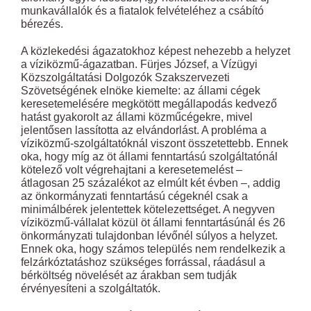
munkavállalók és a fiatalok felvételéhez a csábító
bérezés.
A közlekedési ágazatokhoz képest nehezebb a helyzet
a víziközmű-ágazatban. Fürjes József, a Vízügyi
Közszolgáltatási Dolgozók Szakszervezeti
Szövetségének elnöke kiemelte: az állami cégek
keresetemelésére megkötött megállapodás kedvező
hatást gyakorolt az állami közműcégekre, mivel
jelentősen lassította az elvándorlást. A probléma a
víziközmű-szolgáltatóknál viszont összetettebb. Ennek
oka, hogy míg az öt állami fenntartású szolgáltatónál
kötelező volt végrehajtani a keresetemelést –
átlagosan 25 százalékot az elmúlt két évben –, addig
az önkormányzati fenntartású cégeknél csak a
minimálbérek jelentettek kötelezettséget. A negyven
víziközmű-vállalat közül öt állami fenntartásúnál és 26
önkormányzati tulajdonban lévőnél súlyos a helyzet.
Ennek oka, hogy számos település nem rendelkezik a
felzárkóztatáshoz szükséges forrással, ráadásul a
bérköltség növelését az árakban sem tudják
érvényesíteni a szolgáltatók.