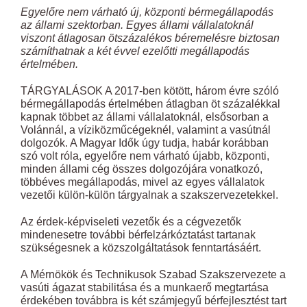
Egyelőre nem várható új, központi bérmegállapodás
az állami szektorban. Egyes állami vállalatoknál
viszont átlagosan ötszázalékos béremelésre biztosan
számíthatnak a két évvel ezelőtti megállapodás
értelmében.
TÁRGYALÁSOK A 2017-ben kötött, három évre szóló
bérmegállapodás értelmében átlagban öt százalékkal
kapnak többet az állami vállalatoknál, elsősorban a
Volánnál, a víziközműcégeknél, valamint a vasútnál
dolgozók. A Magyar Idők úgy tudja, habár korábban
szó volt róla, egyelőre nem várható újabb, központi,
minden állami cég összes dolgozójára vonatkozó,
többéves megállapodás, mivel az egyes vállalatok
vezetői külön-külön tárgyalnak a szakszervezetekkel.
Az érdek-képviseleti vezetők és a cégvezetők
mindenesetre további bérfelzárkóztatást tartanak
szükségesnek a közszolgáltatások fenntartásáért.
A Mérnökök és Technikusok Szabad Szakszervezete a
vasúti ágazat stabilitása és a munkaerő megtartása
érdekében továbbra is két számjegyű bérfejlesztést tart