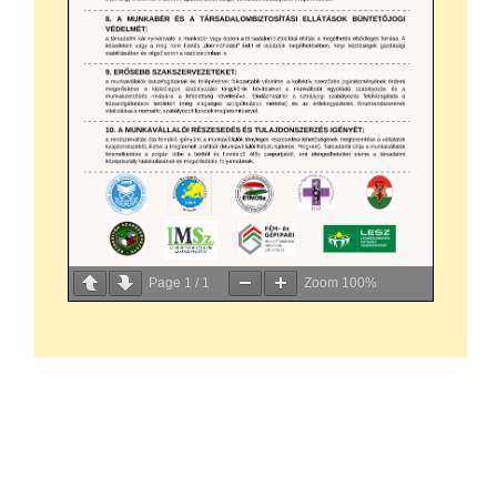
Page
1
/
1
Zoom
100%