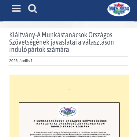
Skip
to
content
Kiáltvány-A Munkástanácsok Országos
Szövetségének javaslatai a választáson
induló pártok számára
2026. április 1.
.