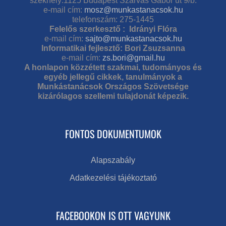
székhely:1125 Budapest Szarvas Gábor út 9/b.
e-mail cím:
mosz@munkastanacsok.hu
telefonszám: 275-1445
Felelős szerkesztő : Idrányi Flóra
e-mail cím:
sajto@munkastanacsok.hu
Informatikai fejlesztő: Bori Zsuzsanna
e-mail cím:
zs.bori@gmail.hu
A honlapon közzétett szakmai, tudományos és
egyéb jellegű cikkek, tanulmányok a
Munkástanácsok Országos Szövetsége
kizárólagos szellemi tulajdonát képezik.
FONTOS DOKUMENTUMOK
Alapszabály
Adatkezelési tájékoztató
FACEBOOKON IS OTT VAGYUNK