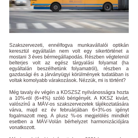
Szakszervezeti, ennélfogva munkavállalói optikán
keresztül egyáltalán nem volt egy sikertörténet a
mostani 3 éves bérmegállapodás. Részben végtelenül
belterjes volt az egész tárgyalási folyamat (ha
egyáltalán beszélhetünk folyamatról), részben a
gazdasági és a járványügyi körülmények tudatában is
voltak komolyabb várakozások. Nézzük, mi is történt?
Még tavaly év végén a KDSZSZ nyilvánosságra hozta
a 10%-ról (6+4%) szóló bérigényét. A KKSZ kivárt,
valószínű a MÁV-os szakszervezetek tájékoztatására
várva, majd ez év februárjában 6+3%-os igényt
fogalmazott meg. A plusz %-os megjelölés mindkét
esetben a MÁV-Volán bérhelyzet harmonizációjára
vonatkozott.