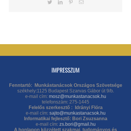
Twitter
LinkedIn
Pinterest
Email
IMPRESSZUM
Fenntartó: Munkástanácsok Országos Szövetsége
székhely:1125 Budapest Szarvas Gábor út 9/b.
e-mail cím:
mosz@munkastanacsok.hu
telefonszám: 275-1445
Felelős szerkesztő : Idrányi Flóra
e-mail cím:
sajto@munkastanacsok.hu
Informatikai fejlesztő: Bori Zsuzsanna
e-mail cím:
zs.bori@gmail.hu
A honlapon közzétett szakmai, tudományos és