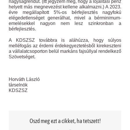
nagyságrendűt. (Itt jegyzem meg, hogy a lojalitási pénz
helyett más megnevezést kellene alkalmazni.) A 2023.
évre megállapított 5%-os bérfejlesztés nagyfokú
elégedetlenséget generálhat, mivel a bérminimum-
emelésekkel nagyon nem lesz szinkronban a
bérfejlesztés.
A KDSZSZ továbbra is aláhúzza, hogy súlyos
melléfogás az érdemi érdekegyeztetésből kirekeszteni
a vállalatcsoporton belül markáns fajsúllyal rendelkező
Szövetséget.
Horváth László
társelnök
KDSZSZ
Oszd meg ezt a cikket, ha tetszett!