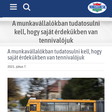
Skip
to
content
A munkavállalókban tudatosulni
kell, hogy saját érdekükben van
tennivalójuk
A munkavállalókban tudatosulni kell, hogy
saját érdekükben van tennivalójuk
2021. július 7.
View
Larger
Image