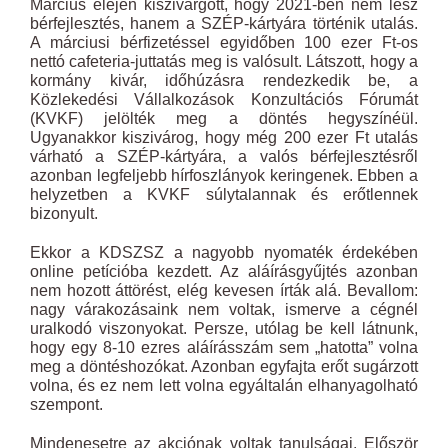
Március elején kiszivárgott, hogy 2021-ben nem lesz
bérfejlesztés, hanem a SZÉP-kártyára történik utalás.
A márciusi bérfizetéssel egyidőben 100 ezer Ft-os
nettó cafeteria-juttatás meg is valósult. Látszott, hogy a
kormány kivár, időhúzásra rendezkedik be, a
Közlekedési Vállalkozások Konzultációs Fórumát
(KVKF) jelölték meg a döntés hegyszínéül.
Ugyanakkor kiszivárog, hogy még 200 ezer Ft utalás
várható a SZÉP-kártyára, a valós bérfejlesztésről
azonban legfeljebb hírfoszlányok keringenek. Ebben a
helyzetben a KVKF súlytalannak és erőtlennek
bizonyult.
Ekkor a KDSZSZ a nagyobb nyomaték érdekében
online petícióba kezdett. Az aláírásgyűjtés azonban
nem hozott áttörést, elég kevesen írták alá. Bevallom:
nagy várakozásaink nem voltak, ismerve a cégnél
uralkodó viszonyokat. Persze, utólag be kell látnunk,
hogy egy 8-10 ezres aláírásszám sem „hatotta” volna
meg a döntéshozókat. Azonban egyfajta erőt sugárzott
volna, és ez nem lett volna egyáltalán elhanyagolható
szempont.
Mindenesetre az akciónak voltak tanulságai. Először