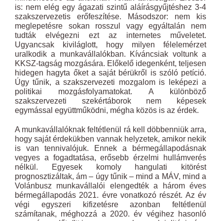
is: nem elég egy ágazati szintű aláírásgyűjtéshez 3-4
szakszervezetis erőfeszítése. Másodszor: nem kis
meglepetésre sokan rosszul vagy egyáltalán nem
tudták elvégezni ezt az internetes műveletet.
Ugyancsak kiviláglott, hogy milyen félelemérzet
uralkodik a munkavállalókban. Kíváncsiak voltunk a
KKSZ-tagság mozgására. Előkelő idegenként, teljesen
hidegen hagyta őket a saját bérükről is szóló petíció.
Úgy tűnik, a szakszervezeti mozgalom is leképezi a
politikai mozgásfolyamatokat. A különböző
szakszervezeti szekértáborok nem képesek
egymással együttműködni, mégha közös is az érdek.
A munkavállalóknak feltétlenül rá kell döbbenniük arra,
hogy saját érdekükben vannak helyzetek, amikor nekik
is van tennivalójuk. Ennek a bérmegállapodásnak
vegyes a fogadtatása, erősebb érzelmi hullámverés
nélkül. Egyesek komoly hangulati kitörést
prognosztizáltak, ám – úgy tűnik – mind a MÁV, mind a
Volánbusz munkavállalói elengedték a három éves
bérmegállapodás 2021. évre vonatkozó részét. Az év
végi egyszeri kifizetésre azonban feltétlenül
számítanak, méghozzá a 2020. év végihez hasonló