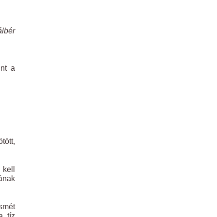
lbér
int a
tött,
 kell
zának
smét
a tíz