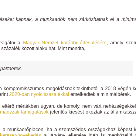
ítéseket kapnak, a munkaadók nem zárkózhatnak el a minimá
reagálni a
Magyar Nemzet korábbi értesülésére
, amely szer
zázalék között alakulhat. Mint mondta,
partnerek.
an kompromisszumos megoldásnak tekinthető: a 2018 végén kö
erint
2020-ban nyolc százalékkal
emelkedtek a minimálbérek.
 eltérő mértékben ugyan, de komoly, nem várt nehézségekkel
rmányzati támogatások
jelentős kiesést okoztak az államkass
na a munkaerőpiacon, ha a szomszédos országokhoz képest i
gkereset-növekedés
a járvány ellenére idén is megközelíti 