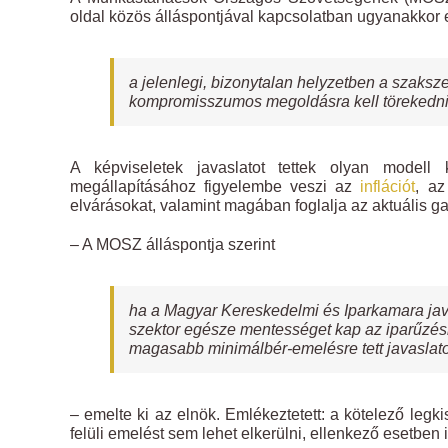
oldal közös álláspontjával kapcsolatban ugyanakkor 
a jelenlegi, bizonytalan helyzetben a szaks
kompromisszumos megoldásra kell törekedni a
A képviseletek javaslatot tettek olyan modell
megállapításához figyelembe veszi az
inflációt
, az
elvárásokat, valamint magában foglalja az aktuális ga
– A MOSZ álláspontja szerint
ha a Magyar Kereskedelmi és Iparkamara javas
szektor egésze mentességet kap az iparűzési
magasabb minimálbér-emelésre tett javaslato
– emelte ki az elnök. Emlékeztetett: a kötelező legk
felüli emelést sem lehet elkerülni, ellenkező esetben 