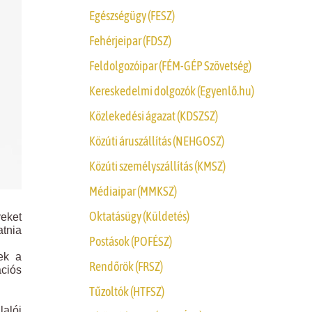
Egészségügy (FESZ)
Fehérjeipar (FDSZ)
Feldolgozóipar (FÉM-GÉP Szövetség)
Kereskedelmi dolgozók (Egyenlő.hu)
Közlekedési ágazat (KDSZSZ)
Közúti áruszállítás (NEHGOSZ)
Közúti személyszállítás (KMSZ)
Médiaipar (MMKSZ)
Oktatásügy (Küldetés)
veket
atnia
Postások (POFÉSZ)
ek a
Rendőrök (FRSZ)
ciós
Tűzoltók (HTFSZ)
alói