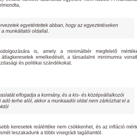
elmondta,
zervezetek egyetértettek abban, hogy az egyeztetéseken
 munkáltatói oldallal.
 kidolgozására is, amely a minimálbér megfelelő mérték
 átlagkeresetek emelkedését, a társadalmi minimumra vonat
zdasági és politikai szándékokat.
latát elfogadja a kormány, és a kis- és középvállalkozói
 adó terhe alól, akkor a munkaadói oldal nem zárkózhat el a
któl
isebb keresetek reálértéke nem csökkenhet, és az infláció mér
ismét leszakadunk a többi visegrádi tagállamtól.