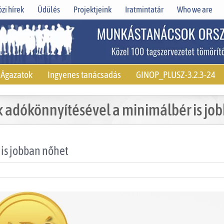
zi hírek
Üdülés
Projektjeink
Iratmintatár
Who we are
Ágazatok
Ingyenes tanácsadás
GINOP_PLUSZ-3.2.3-24
ek adókönnyítésével a minimálbér is jo
 is jobban nőhet