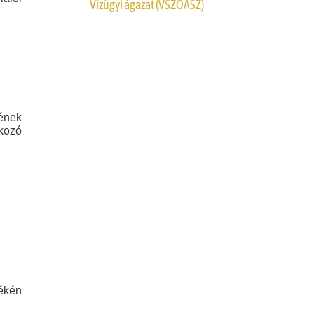
Vízügyi ágazat (VSZOÁSZ)
ének
kozó
tékén