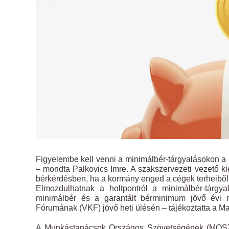
Figyelembe kell venni a minimálbér-tárgyalásokon a k
– mondta Palkovics Imre. A szakszervezeti vezető ki
bérkérdésben, ha a kormány enged a cégek terheiből
Elmozdulhatnak a holtpontról a minimálbér-tárgya
minimálbér és a garantált bérminimum jövő évi 
Fórumának (VKF) jövő heti ülésén – tájékoztatta a M
A Munkástanácsok Országos Szövetségének (MOSZ) 