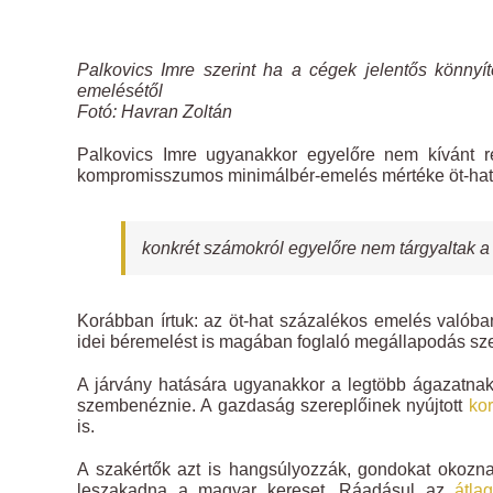
Palkovics Imre szerint ha a cégek jelentős könny
emelésétől
Fotó: Havran Zoltán
Palkovics Imre ugyanakkor egyelőre nem kívánt 
kompromisszumos minimálbér-emelés mértéke öt-hat s
konkrét számokról egyelőre nem tárgyaltak a 
Korábban írtuk: az öt-hat százalékos emelés valób
idei béremelést is magában foglaló megállapodás sz
A járvány hatására ugyanakkor a legtöbb ágazatnak
szembenéznie. A gazdaság szereplőinek nyújtott
ko
is.
A szakértők azt is hangsúlyozzák, gondokat okoz
leszakadna a magyar kereset. Ráadásul az
átla