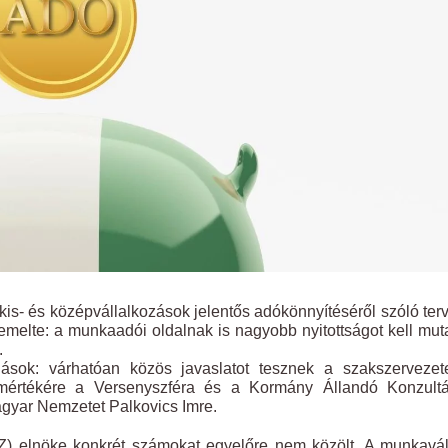
is- és középvállalkozások jelentős adókönnyítéséről szóló ter
emelte: a munkaadói oldalnak is nagyobb nyitottságot kell mut
.
lások: várhatóan közös javaslatot tesznek a szakszervezet
mértékére a Versenyszféra és a Kormány Állandó Konzultá
agyar Nemzetet Palkovics Imre.
elnöke konkrét számokat egyelőre nem közölt. A munkaváll