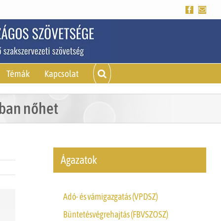
Facebook
Emai
Témák
Kapcsolat
bban nőhet
Ágazatok
Adó- és vámigazgatás (VPDSZ)
Büntetésvégrehajtás (FBVSZOSZ)