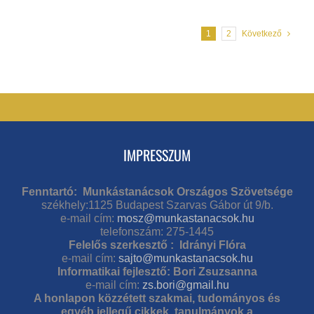
1
2
Következő
IMPRESSZUM
Fenntartó: Munkástanácsok Országos Szövetsége
székhely:1125 Budapest Szarvas Gábor út 9/b.
e-mail cím:
mosz@munkastanacsok.hu
telefonszám: 275-1445
Felelős szerkesztő : Idrányi Flóra
e-mail cím:
sajto@munkastanacsok.hu
Informatikai fejlesztő: Bori Zsuzsanna
e-mail cím:
zs.bori@gmail.hu
A honlapon közzétett szakmai, tudományos és
egyéb jellegű cikkek, tanulmányok a