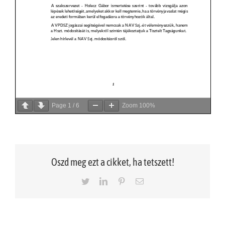
Page
1
/
6
Zoom
100%
Oszd meg ezt a cikket, ha tetszett!
Twitter
LinkedIn
Pinterest
Email