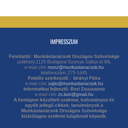
IMPRESSZUM
Fenntartó: Munkástanácsok Országos Szövetsége
székhely:1125 Budapest Szarvas Gábor út 9/b.
e-mail cím:
mosz@munkastanacsok.hu
telefonszám: 275-1445
Felelős szerkesztő : Idrányi Flóra
e-mail cím:
sajto@munkastanacsok.hu
Informatikai fejlesztő: Bori Zsuzsanna
e-mail cím:
zs.bori@gmail.hu
A honlapon közzétett szakmai, tudományos és
egyéb jellegű cikkek, tanulmányok a
Munkástanácsok Országos Szövetsége
kizárólagos szellemi tulajdonát képezik.