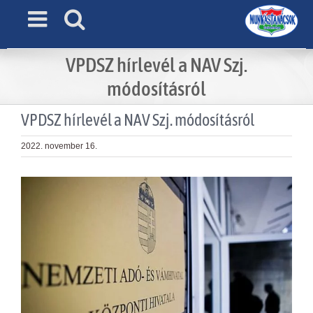
Skip
to
content
VPDSZ hírlevél a NAV Szj.
módosításról
VPDSZ hírlevél a NAV Szj. módosításról
2022. november 16.
View
Larger
Image