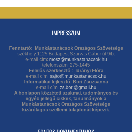
IMPRESSZUM
Fenntartó: Munkástanácsok Országos Szövetsége
székhely:1125 Budapest Szarvas Gábor út 9/b.
e-mail cím:
mosz@munkastanacsok.hu
telefonszám: 275-1445
Felelős szerkesztő : Idrányi Flóra
e-mail cím:
sajto@munkastanacsok.hu
Informatikai fejlesztő: Bori Zsuzsanna
e-mail cím:
zs.bori@gmail.hu
A honlapon közzétett szakmai, tudományos és
egyéb jellegű cikkek, tanulmányok a
Munkástanácsok Országos Szövetsége
kizárólagos szellemi tulajdonát képezik.
FONTOS DOKUMENTUMOK