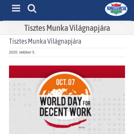
Skip
to
content
Tisztes Munka Világnapjára
Tisztes Munka Világnapjára
2020. október 5.
View
Larger
Image