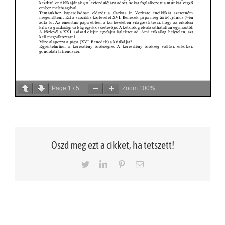
Page
1
/
5
Zoom
100%
Oszd meg ezt a cikket, ha tetszett!
Twitter
LinkedIn
Pinterest
Email