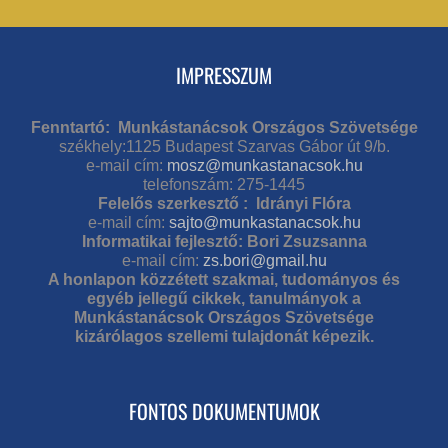
IMPRESSZUM
Fenntartó: Munkástanácsok Országos Szövetsége
székhely:1125 Budapest Szarvas Gábor út 9/b.
e-mail cím:
mosz@munkastanacsok.hu
telefonszám: 275-1445
Felelős szerkesztő : Idrányi Flóra
e-mail cím:
sajto@munkastanacsok.hu
Informatikai fejlesztő: Bori Zsuzsanna
e-mail cím:
zs.bori@gmail.hu
A honlapon közzétett szakmai, tudományos és
egyéb jellegű cikkek, tanulmányok a
Munkástanácsok Országos Szövetsége
kizárólagos szellemi tulajdonát képezik.
FONTOS DOKUMENTUMOK