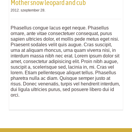
Mother snow leopard and cub
2012. szeptember 28.
Phasellus congue lacus eget neque. Phasellus
ornare, ante vitae consectetuer consequat, purus
sapien ultricies dolor, et mollis pede metus eget nisi.
Praesent sodales velit quis augue. Cras suscipit,
urna at aliquam rhoncus, urna quam viverra nisi, in
interdum massa nibh nec erat. Lorem ipsum dolor sit
amet, consectetur adipisicing elit. Proin nibh augue,
suscipit a, scelerisque sed, lacinia in, mi. Cras vel
lorem. Etiam pellentesque aliquet tellus. Phasellus
pharetra nulla ac diam. Quisque semper justo at
risus. Donec venenatis, turpis vel hendrerit interdum,
dui ligula ultricies purus, sed posuere libero dui id
orci.