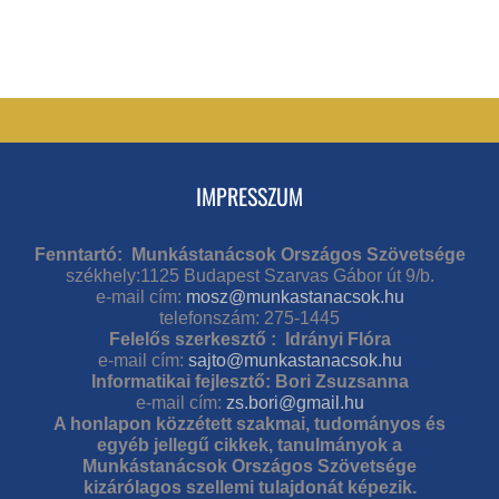
IMPRESSZUM
Fenntartó: Munkástanácsok Országos Szövetsége
székhely:1125 Budapest Szarvas Gábor út 9/b.
e-mail cím:
mosz@munkastanacsok.hu
telefonszám: 275-1445
Felelős szerkesztő : Idrányi Flóra
e-mail cím:
sajto@munkastanacsok.hu
Informatikai fejlesztő: Bori Zsuzsanna
e-mail cím:
zs.bori@gmail.hu
A honlapon közzétett szakmai, tudományos és
egyéb jellegű cikkek, tanulmányok a
Munkástanácsok Országos Szövetsége
kizárólagos szellemi tulajdonát képezik.