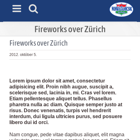
Skip
to
content
Fireworks over Zürich
Fireworks over Zürich
2012. október 5.
View
Larger
Lorem ipsum dolor sit amet, consectetur
Image
adipisicing elit. Proin nibh augue, suscipit a,
scelerisque sed, lacinia in, mi. Cras vel lorem.
Etiam pellentesque aliquet tellus. Phasellus
pharetra nulla ac diam. Quisque semper justo at
risus. Donec venenatis, turpis vel hendrerit
interdum, dui ligula ultricies purus, sed posuere
libero dui id orci.
Nam congue, pede vitae dapibus aliquet, elit magna