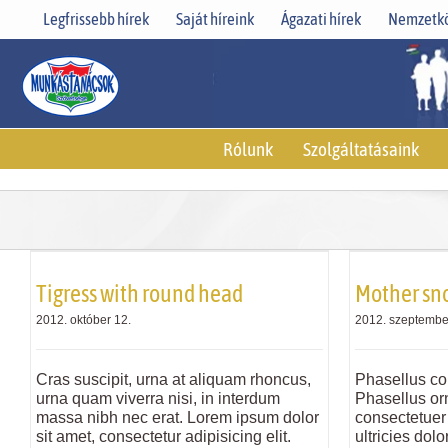
Skip
Legfrissebb hírek
Saját híreink
Ágazati hírek
Nemzetkö
to
content
Rólunk
Szolgáltatásaink
Tigress with round head
Mother sn
2012. október 12.
2012. szeptembe
Cras suscipit, urna at aliquam rhoncus,
Phasellus co
urna quam viverra nisi, in interdum
Phasellus orn
massa nibh nec erat. Lorem ipsum dolor
consectetuer
sit amet, consectetur adipisicing elit.
ultricies dol