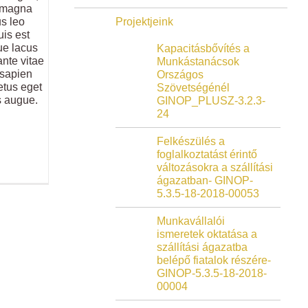
t magna
us leo
Projektjeink
uis est
ue lacus
Kapacitásbővítés a
nte vitae
Munkástanácsok
 sapien
Országos
metus eget
Szövetségénél
s augue.
GINOP_PLUSZ-3.2.3-
24
Felkészülés a
foglalkoztatást érintő
változásokra a szállítási
ágazatban- GINOP-
5.3.5-18-2018-00053
Munkavállalói
ismeretek oktatása a
szállítási ágazatba
belépő fiatalok részére-
GINOP-5.3.5-18-2018-
00004