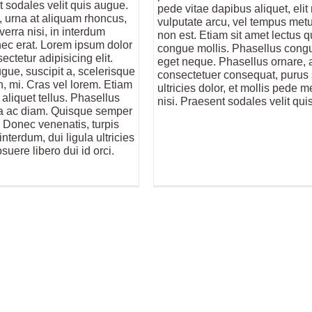
t sodales velit quis augue.
pede vitae dapibus aliquet, eli
, urna at aliquam rhoncus,
vulputate arcu, vel tempus met
erra nisi, in interdum
non est. Etiam sit amet lectus q
ec erat. Lorem ipsum dolor
congue mollis. Phasellus cong
ectetur adipisicing elit.
eget neque. Phasellus ornare, a
gue, suscipit a, scelerisque
consectetuer consequat, purus
in, mi. Cras vel lorem. Etiam
ultricies dolor, et mollis pede 
aliquet tellus. Phasellus
nisi. Praesent sodales velit qui
la ac diam. Quisque semper
s. Donec venenatis, turpis
interdum, dui ligula ultricies
suere libero dui id orci.