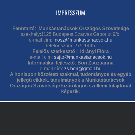
IMPRESSZUM
Fenntartó: Munkástanácsok Országos Szövetsége
székhely:1125 Budapest Szarvas Gábor út 9/b.
e-mail cím:
mosz@munkastanacsok.hu
telefonszám: 275-1445
Felelős szerkesztő : Idrányi Flóra
e-mail cím:
sajto@munkastanacsok.hu
Informatikai fejlesztő: Bori Zsuzsanna
e-mail cím:
zs.bori@gmail.hu
A honlapon közzétett szakmai, tudományos és egyéb
jellegű cikkek, tanulmányok a Munkástanácsok
Országos Szövetsége kizárólagos szellemi tulajdonát
képezik.