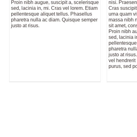
Proin nibh augue, suscipit a, scelerisque
nisi. Praesen
sed, lacinia in, mi. Cras vel lorem. Etiam
Cras suscipit
pellentesque aliquet tellus. Phasellus
urna quam viv
pharetra nulla ac diam. Quisque semper
massa nibh n
justo at risus.
sit amet, cons
Proin nibh au
sed, lacinia 
pellentesque 
pharetra nul
justo at risu
vel hendrerit 
purus, sed po