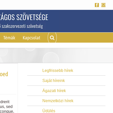
Facebook
Emai
Témák
Kapcsolat
Legfrissebb hírek
toed
Saját híreink
Ágazati hírek
Nemzetközi hírek
drerit
rus, sed
Üdülés
 congue,