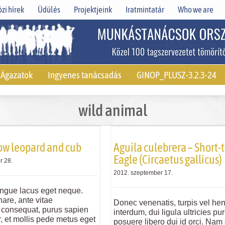
zi hírek
Üdülés
Projektjeink
Iratmintatár
Who we are
Ágazatok
Ingyenes tanácsadás
GINOP_PLUSZ-3.2.3-24
wild animal
ow leopard and cub
Aguila culebrera – Short-
Eagle (Circaetus gallicus)
r 28.
2012. szeptember 17.
ngue lacus eget neque.
are, ante vitae
Donec venenatis, turpis vel hen
 consequat, purus sapien
interdum, dui ligula ultricies pu
or, et mollis pede metus eget
posuere libero dui id orci. Nam