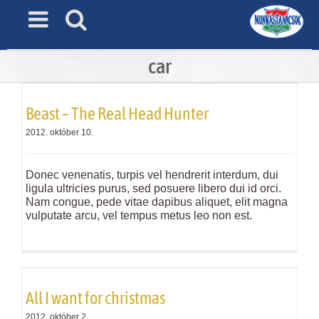
Skip
to
content
car
Beast – The Real Head Hunter
2012. október 10.
Donec venenatis, turpis vel hendrerit interdum, dui
ligula ultricies purus, sed posuere libero dui id orci.
Nam congue, pede vitae dapibus aliquet, elit magna
vulputate arcu, vel tempus metus leo non est.
All I want for christmas
2012. október 2.