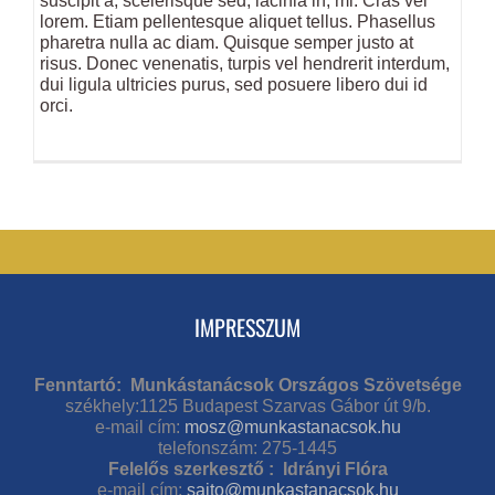
suscipit a, scelerisque sed, lacinia in, mi. Cras vel
lorem. Etiam pellentesque aliquet tellus. Phasellus
pharetra nulla ac diam. Quisque semper justo at
risus. Donec venenatis, turpis vel hendrerit interdum,
dui ligula ultricies purus, sed posuere libero dui id
orci.
IMPRESSZUM
Fenntartó: Munkástanácsok Országos Szövetsége
székhely:1125 Budapest Szarvas Gábor út 9/b.
e-mail cím:
mosz@munkastanacsok.hu
telefonszám: 275-1445
Felelős szerkesztő : Idrányi Flóra
e-mail cím:
sajto@munkastanacsok.hu