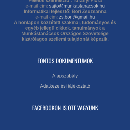
Felelős szerkesztő : Idrányi Flóra
e-mail cím:
sajto@munkastanacsok.hu
Informatikai fejlesztő: Bori Zsuzsanna
e-mail cím:
zs.bori@gmail.hu
A honlapon közzétett szakmai, tudományos és
egyéb jellegű cikkek, tanulmányok a
Munkástanácsok Országos Szövetsége
kizárólagos szellemi tulajdonát képezik.
FONTOS DOKUMENTUMOK
Alapszabály
Adatkezelési tájékoztató
FACEBOOKON IS OTT VAGYUNK