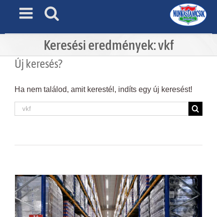
Skip
to
content
Keresési eredmények: vkf
Új keresés?
Ha nem találod, amit kerestél, indíts egy új keresést!
Keresés