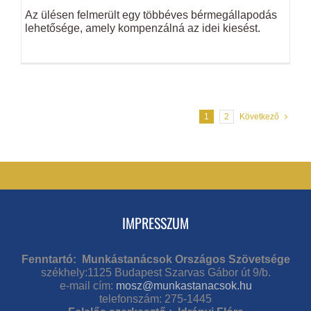
Az ülésen felmerült egy többéves bérmegállapodás
lehetősége, amely kompenzálná az idei kiesést.
1
2
Következő
IMPRESSZUM
Fenntartó: Munkástanácsok Országos Szövetsége
székhely:1125 Budapest Szarvas Gábor út 9/b.
e-mail cím:
mosz@munkastanacsok.hu
telefonszám: 275-1445