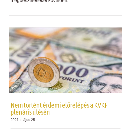
megbeszéléseket követően.
Nem történt érdemi előrelépés a K
VKF
plenáris ülésén
2021. május 25.