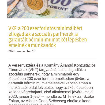
VKF
: a 200 ezer forintos minimálbért
elfogadták a szociális partnerek, a
garantált bérminimumot két lépésben
emelnék a munkaadók
2021. szeptember 15.
A Versenyszféra és a Kormány Állandó Konzultációs
Fórumának (
VKF
) tárgyalásán azt elfogadták a
szociális partnerek, hogy a minimálbér egy
lépcsőben 200 ezer forintra emelkedjen jövőre, a
garantált bérminimum emelésével kapcsolatban a
munkáltatói oldal felvetette, hogy azt két lépcsőben
kellene végrehajtani, első alkalommal jövőre, majd
2023. január 1-jétől – mondta az MTI-nek Zs. Szőke
Zoltán, az Áfeosz-Coop Szövetség elnöke a keddi