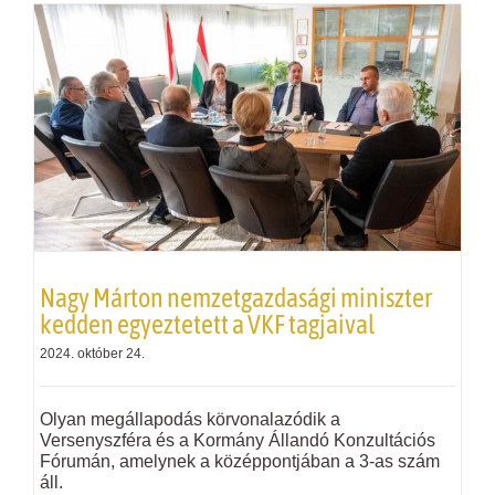
Nagy Márton nemzetgazdasági miniszter
kedden egyeztetett a
VKF
tagjaival
2024. október 24.
Olyan megállapodás körvonalazódik a
Versenyszféra és a Kormány Állandó Konzultációs
Fórumán, amelynek a középpontjában a 3-as szám
áll.