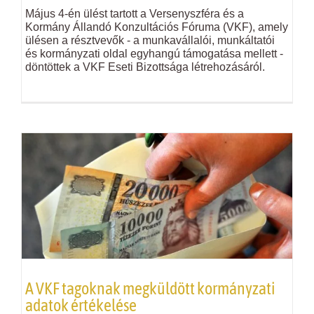
Május 4-én ülést tartott a Versenyszféra és a
Kormány Állandó Konzultációs Fóruma (
VKF
), amely
ülésen a résztvevők - a munkavállalói, munkáltatói
és kormányzati oldal egyhangú támogatása mellett -
döntöttek a
VKF
Eseti Bizottsága létrehozásáról.
A
VKF
tagoknak megküldött kormányzati
adatok értékelése