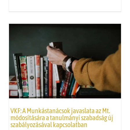
VKF
: A Munkástanácsok javaslata az Mt.
módosítására a tanulmányi szabadság új
szabályozásával kapcsolatban