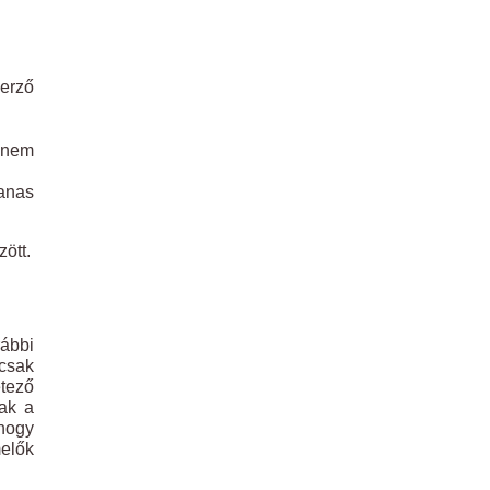
zerző
hanem
vanas
ött.
rábbi
 csak
étező
ak a
 hogy
elők