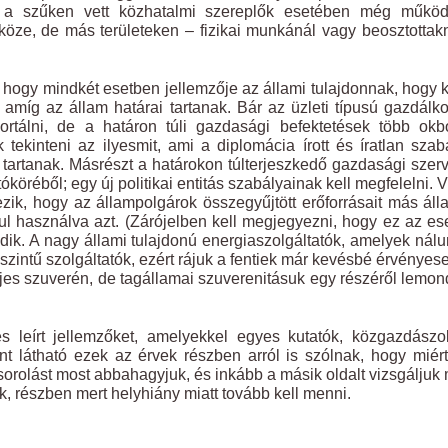
en a szűken vett közhatalmi szereplők esetében még működ
köze, de más területeken – fizikai munkánál vagy beosztottak
hogy mindkét esetben jellemzője az állami tulajdonnak, hogy k
amíg az állam határai tartanak. Bár az üzleti típusú gazdálk
ortálni, de a határon túli gazdasági befektetések több okb
tekinteni az ilyesmit, ami a diplomácia írott és íratlan szab
tartanak. Másrészt a határokon túlterjeszkedő gazdasági szer
köréből; egy új politikai entitás szabályainak kell megfelelni. 
ezik, hogy az állampolgárok összegyűjtött erőforrásait más ál
ul használva azt. (Zárójelben kell megjegyezni, hogy ez az es
k. A nagy állami tulajdonú energiaszolgáltatók, amelyek nálu
zintű szolgáltatók, ezért rájuk a fentiek már kevésbé érvényes
eljes szuverén, de tagállamai szuverenitásuk egy részéről lemon
 leírt jellemzőket, amelyekkel egyes kutatók, közgazdászo
nt látható ezek az érvek részben arról is szólnak, hogy miért
sorolást most abbahagyjuk, és inkább a másik oldalt vizsgáljuk
, részben mert helyhiány miatt tovább kell menni.