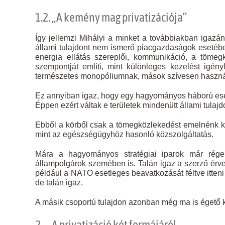
1.2. „A kemény mag privatizációja”
Így jellemzi Mihályi a minket a továbbiakban igazán
állami tulajdont nem ismerő piacgazdaságok esetében 
energia ellátás szereplői, kommunikáció, a tömeg
szempontját említi, mint különleges kezelést igényl
természetes monopóliumnak, mások szívesen használják
Ez annyiban igaz, hogy egy hagyományos háború esetén
Éppen ezért váltak e területek mindenütt állami tulaj
Ebből a körből csak a tömegközlekedést emelnénk ki,
mint az egészségügyhöz hasonló közszolgáltatás.
Mára a hagyományos stratégiai iparok már régen p
állampolgárok szemében is. Talán igaz a szerző érve,
például a NATO esetleges beavatkozását féltve itteni
de talán igaz.
A másik csoportú tulajdon azonban még ma is égető 
2. A privatizáció két formájáról