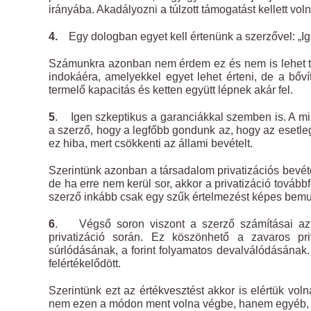
irányába. Akadályozni a túlzott támogatást kellett vol
4.
Egy dologban egyet kell értenünk a szerzővel: „Igen
Számunkra azonban nem érdem ez és nem is lehet túl 
indokáéra, amelyekkel egyet lehet érteni, de a bő
termelő kapacitás és ketten együtt lépnek akár fel.
5
. Igen szkeptikus a garanciákkal szemben is. A mik
a szerző, hogy a legfőbb gondunk az, hogy az esetleg
ez hiba, mert csökkenti az állami bevételt.
Szerintünk azonban a társadalom privatizációs bevéte
de ha erre nem kerül sor, akkor a privatizáció továb
szerző inkább csak egy szűk értelmezést képes bemuta
6
. Végső soron viszont a szerző számításai azt
privatizáció során. Ez köszönhető a zavaros priv
súrlódásának, a forint folyamatos devalválódásának.
felértékelődött.
Szerintünk ezt az értékvesztést akkor is elértük vo
nem ezen a módon ment volna végbe, hanem egyéb, tá