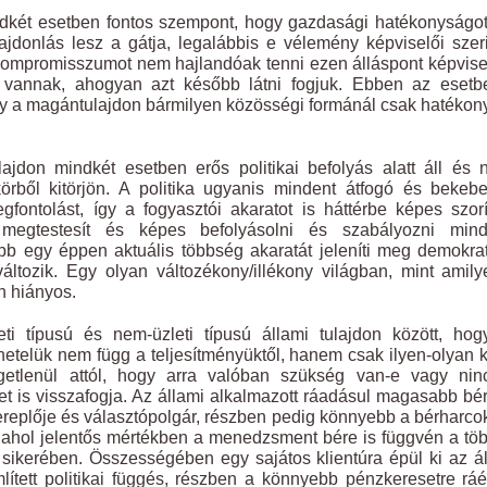
ndkét esetben fontos szempont, hogy gazdasági hatékonyságot
ajdonlás lesz a gátja, legalábbis e vélemény képviselői szer
ompromisszumot nem hajlandóak tenni ezen álláspont képvise
gek vannak, ahogyan azt később látni fogjuk. Ebben az eset
hogy a magántulajdon bármilyen közösségi formánál csak hatéko
ajdon mindkét esetben erős politikai befolyás alatt áll és 
ből kitörjön. A politika ugyanis mindent átfogó és bekebe
ontolást, így a fogyasztói akaratot is háttérbe képes szorí
egtestesít és képes befolyásolni és szabályozni mind
ebb egy éppen aktuális többség akaratát jeleníti meg demokra
áltozik. Egy olyan változékony/illékony világban, mint amil
n hiányos.
ti típusú és nem-üzleti típusú állami tulajdon között, ho
netelük nem függ a teljesítményüktől, hanem csak ilyen-olyan 
getlenül attól, hogy arra valóban szükség van-e vagy ninc
et is visszafogja. Az állami alkalmazott ráadásul magasabb bé
 szereplője és választópolgár, részben pedig könnyebb a bérharc
, ahol jelentős mértékben a menedzsment bére is függvén a tö
sikerében. Összességében egy sajátos klientúra épül ki az á
lített politikai függés, részben a könnyebb pénzkeresetre rá