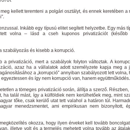
meg kellett teremteni a polgári osztályt, és ennek keretében a
”.
nzussal. Inkább egy típusú elitet segített helyzetbe. Egy más t
etett volna – lásd a cseh kuponos privatizációt (később 
 a szabályozás és kisebb a korrupció.
a privatizáció, mert a szabályok folyton változtak. A korrupc
lizáció, azaz ha a vállalatok adott személyzete kapja meg a 
gánosításához a „korrupció” annyiban szabályozott lett volna,
el egyeztessen és így nem korrupció van, hanem együttműködés.
tetlen a tömeges privatizáció során, állítja a szerző. Részben,
, ha talál mást, így a külföldiek nem kerülhetőek meg, mint s
agyar tőke, csak kerülő utat tett valahol a határon túl. Harmad
 magyar menedzsmentet, ami empirikusan nem bizonyított, é
t megközelítés okozza, hogy ilyen érveket kell tovább boncolgat
 van, illetve volt és a termelés mehetett volna tovább az átala