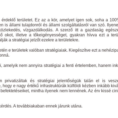
 érdeklő területet. Ez az a kör, amelyet igen sok, soha a 10
is állami tulajdonról és állami szolgáltatásról van szó. Ilyen
közlekedés, vízgazdálkodás. A szerző itt a gazdaság egész
ő okot, illetve a tőkeigényességet, gyakran hívva ezt a terü
 a stratégiai jelzőt ezekre a területekre.
 e területek valóban stratégiaiak. Kiegészítve ezt a nehézipa
donná.
 amelyik nem annyira stratégiai a fenti értelemben, hanem in
rivatizáltak és stratégiai jelentőségük talán el is vesze
 hogy e nagy értékű infrastruktúrák külföldi kézben inkább kivá
 befektetéseiket, mintha ilyenek nem lennének. Az érv kissé cin
kérdés. A továbbiakaban ennek járunk utána.