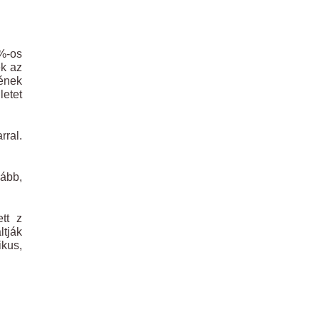
0%-os
ek az
ének
letet
rral.
kább,
tt z
ltják
ikus,