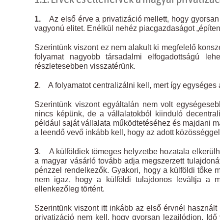
1.
Az első érve a privatizáció mellett, hogy gyorsan 
vagyonú elitet. Enélkül nehéz piacgazdaságot „építeni
Szerintünk viszont ez nem alakult ki megfelelő konsze
folyamat nagyobb társadalmi elfogadottságú leh
részletesebben visszatérünk.
2
. A folyamatot centralizálni kell, mert így egységes
Szerintünk viszont egyáltalán nem volt egységesebb 
nincs képünk, de a vállalatokból kiinduló decentra
például saját vállalata működtetéséhez és majdani ma
a leendő vevő inkább kell, hogy az adott közösségg
3
. A külföldiek tömeges helyzetbe hozatala elkerülhe
a magyar vásárló tovább adja megszerzett tulajdonát
pénzzel rendelkezők. Gyakori, hogy a külföldi tőke m
nem igaz, hogy a külföldi tulajdonos leváltja a
ellenkezőleg történt.
Szerintünk viszont itt inkább az első érvnél használ
privatizáció nem kell, hogy gyorsan lezajlódjon. Idő