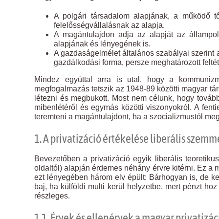
A polgári társadalom alapjának, a működő 
felelősségvállalásnak az alapja.
A magántulajdon adja az alapját az állampol
alapjának és lényegének is.
A gazdaságelmélet általános szabályai szerint
gazdálkodási forma, persze meghatározott feltét
Mindez egyúttal arra is utal, hogy a kommunizm
megfogalmazás tetszik az 1948-89 közötti magyar tár
létezni és megbukott. Most nem célunk, hogy tovább
mibenlétéről és egymás közötti viszonyokról. A fent
teremteni a magántulajdont, ha a szocializmustól me
1. A privatizáció értékelése liberális szemme
Bevezetőben a privatizáció egyik liberális teoretiku
oldaltól) alapján érdemes néhány érvre kitérni. Ez a
ezt lényegében három elv épült: Bárhogyan is, de k
baj, ha külföldi multi kerül helyzetbe, mert pénzt h
részleges.
1.1. Érvek és ellenérvek a magyar privatizác