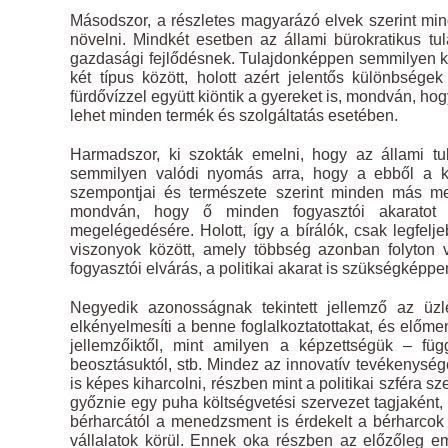
Másodszor, a részletes magyarázó elvek szerint mi
növelni. Mindkét esetben az állami bürokratikus tul
gazdasági fejlődésnek. Tulajdonképpen semmilyen k
két típus között, holott azért jelentős különbsé
fürdővízzel együtt kiöntik a gyereket is, mondván, 
lehet minden termék és szolgáltatás esetében.
Harmadszor, ki szokták emelni, hogy az állami tul
semmilyen valódi nyomás arra, hogy a ebből a kör
szempontjai és természete szerint minden más megf
mondván, hogy ő minden fogyasztói akaratot m
megelégedésére. Holott, így a bírálók, csak legfelj
viszonyok között, amely többség azonban folyton v
fogyasztói elvárás, a politikai akarat is szükségképpe
Negyedik azonosságnak tekintett jellemző az üzle
elkényelmesíti a benne foglalkoztatottakat, és előme
jellemzőiktől, mint amilyen a képzettségük – füg
beosztásuktól, stb. Mindez az innovatív tevékenység
is képes kiharcolni, részben mint a politikai szféra
győznie egy puha költségvetési szervezet tagjaként
bérharcától a menedzsment is érdekelt a bérharcok 
vállalatok körül. Ennek oka részben az előzőleg em