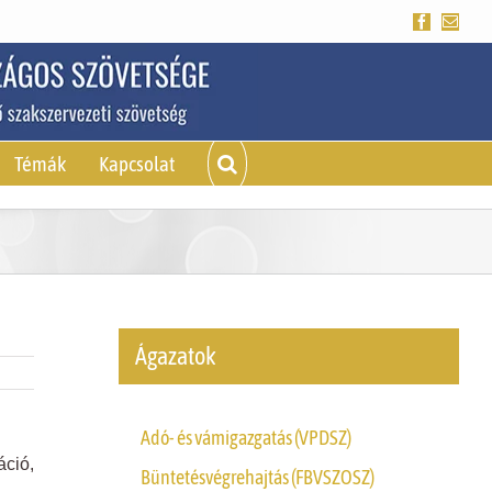
Facebook
Emai
Témák
Kapcsolat
Ágazatok
Adó- és vámigazgatás (VPDSZ)
áció,
Büntetésvégrehajtás (FBVSZOSZ)