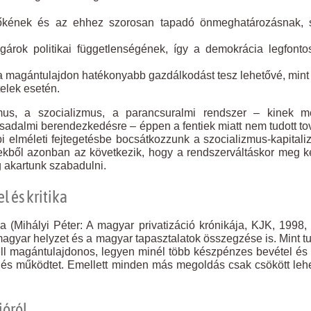
tőkének és az ehhez szorosan tapadó önmeghatározásnak, s
gárok politikai függetlenségének, így a demokrácia legfont
 a magántulajdon hatékonyabb gazdálkodást tesz lehetővé, min
elek esetén.
us, a szocializmus, a parancsuralmi rendszer – kinek me
sadalmi berendezkedésre – éppen a fentiek miatt nem tudott t
i elméleti fejtegetésbe bocsátkozzunk a szocializmus-kapital
iekből azonban az következik, hogy a rendszerváltáskor meg ke
g akartunk szabadulni.
l és kritika
sa (Mihályi Péter: A magyar privatizáció krónikája, KJK, 1998,
 magyar helyzet és a magyar tapasztalatok összegzése is. Mint t
ell magántulajdonos, legyen minél több készpénzes bevétel é
oz és működtet. Emellett minden más megoldás csak csökött leh
ióról