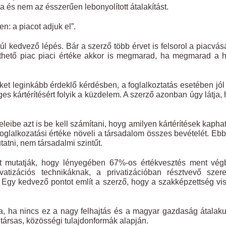
na és nem az ésszerűen lebonyolított átalakítást.
: a piacot adjuk el”.
kedvező lépés. Bár a szerző több érvet is felsorol a piacvás
víthető piac piaci értéke akkor is megmarad, ha megmarad a 
et leginkább érdeklő kérdésben, a foglalkoztatás esetében jól 
es kártérítésért folyik a küzdelem. A szerző azonban úgy látja,
leibe azt is be kell számítani, hoyg amilyen kártérítések kapha
bfoglalkozatási értéke növeli a társadalom összes bevételét. Eb
tni, nem társadalmi szintűt.
 mutatják, hogy lényegében 67%-os értékvesztés ment vég
atizációs technikáknak, a privatizációban résztvevő szere
 Egy kedvező pontot említ a szerző, hogy a szakképzettség vi
lna, ha nincs ez a nagy felhajtás és a magyar gazdaság átalak
rsas, közösségi tulajdonformák alapján.