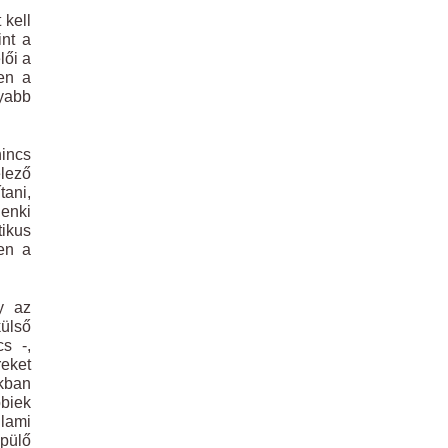
 kell
int a
lői a
ben a
nyabb
nincs
lező
tani,
enki
tikus
yen a
gy az
külső
s -,
reket
okban
bbiek
llami
épülő