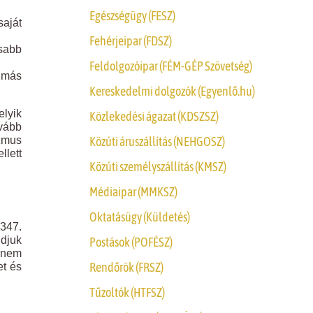
Egészségügy (FESZ)
aját
Fehérjeipar (FDSZ)
osabb
Feldolgozóipar (FÉM-GÉP Szövetség)
t más
Kereskedelmi dolgozók (Egyenlő.hu)
lyik
Közlekedési ágazat (KDSZSZ)
ovább
Közúti áruszállítás (NEHGOSZ)
izmus
llett
Közúti személyszállítás (KMSZ)
Médiaipar (MMKSZ)
Oktatásügy (Küldetés)
 347.
udjuk
Postások (POFÉSZ)
s nem
Rendőrök (FRSZ)
et és
Tűzoltók (HTFSZ)