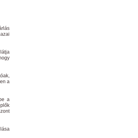
árlás
hazai
látja
 hogy
tóak,
ben a
be a
plők
szont
ulása