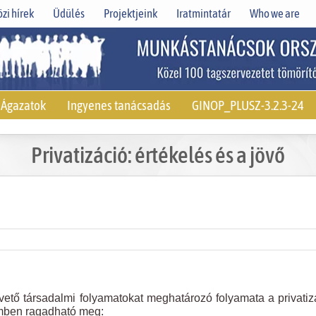
zi hírek
Üdülés
Projektjeink
Iratmintatár
Who we are
Ágazatok
Ingyenes tanácsadás
GINOP_PLUSZ-3.2.3-24
Privatizáció: értékelés és a jövő
ető társadalmi folyamatokat meghatározó folyamata a privatiz
mben ragadható meg: