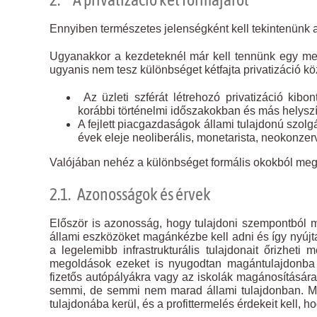
Ennyiben természetes jelenségként kell tekintenünk a
Ugyanakkor a kezdeteknél már kell tennünk egy megk
ugyanis nem tesz különbséget kétfajta privatizáció k
Az üzleti szférát létrehozó privatizáció ki
korábbi történelmi időszakokban és más helyszí
A fejlett piacgazdaságok állami tulajdonú szolg
évek eleje neoliberális, monetarista, neokonzerv
Valójában nehéz a különbséget formális okokból megt
2.1. Azonosságok és érvek
Először is azonosság, hogy tulajdoni szempontból mi
állami eszközöket magánkézbe kell adni és így nyújta
a legelemibb infrastrukturális tulajdonait őrizhet
megoldások ezeket is nyugodtan magántulajdonba a
fizetős autópályákra vagy az iskolák magánosításár
semmi, de semmi nem marad állami tulajdonban. Mi
tulajdonába kerül, és a profittermelés érdekeit kell, h