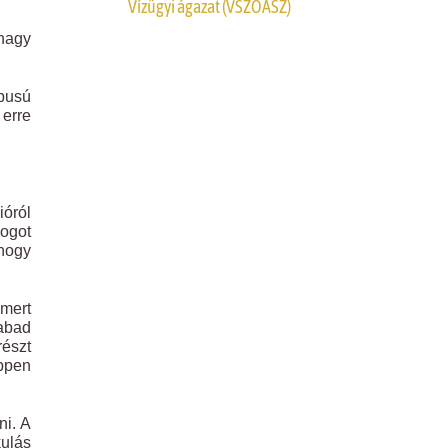
Vízügyi ágazat (VSZOÁSZ)
 nagy
ípusú
erre
ióról
jogot
 hogy
 mert
zabad
részt
ppen
ni. A
kulás