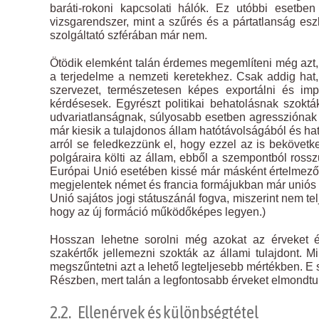
baráti-rokoni kapcsolati hálók. Ez utóbbi esetb
vizsgarendszer, mint a szűrés és a pártatlanság esz
szolgáltató szférában már nem.
Ötödik elemként talán érdemes megemlíteni még azt, 
a terjedelme a nemzeti keretekhez. Csak addig hat, 
szervezet, természetesen képes exportálni és imp
kérdésesek. Egyrészt politikai behatolásnak szokták 
udvariatlanságnak, súlyosabb esetben agressziónak 
már kiesik a tulajdonos állam hatótávolságából és ható
arról se feledkezzünk el, hogy ezzel az is bekövetk
polgáraira költi az állam, ebből a szempontból rossz
Európai Unió esetében kissé már másként értelmeződi
megjelentek német és francia formájukban már uniós s
Unió sajátos jogi státuszánál fogva, miszerint nem t
hogy az új formáció működőképes legyen.)
Hosszan lehetne sorolni még azokat az érveket és
szakértők jellemezni szokták az állami tulajdont. Mi
megszűntetni azt a lehető legteljesebb mértékben. E 
Részben, mert talán a legfontosabb érveket elmondtuk
2.2. Ellenérvek és különbségtétel