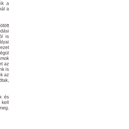
ik a
nál a
ötött
odási
ól is
ályai
vezet
Végül
lamok
et az
nk is
ek az
dtak,
k és
 kell
 meg.