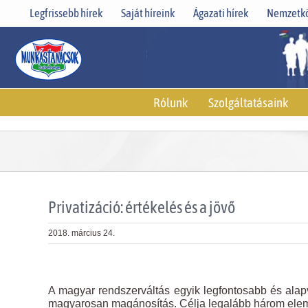
Skip
Legfrissebb hírek
Saját híreink
Ágazati hírek
Nemzetkö
to
content
Rólunk
Szolgáltatásaink
Privatizáció: értékelés és a jövő
2018. március 24.
View
Larger
A magyar rendszerváltás egyik legfontosabb és alapv
Image
magyarosan magánosítás. Célja legalább három ele