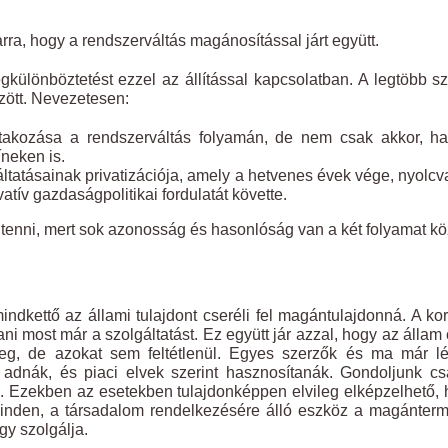
rra, hogy a rendszerváltás magánosítással járt együtt.
ülönböztetést ezzel az állítással kapcsolatban. A legtöbb s
özött. Nevezetesen:
bontakozása a rendszerváltás folyamán, de nem csak akkor, 
neken is.
áltatásainak privatizációja, amely a hetvenes évek vége, nyolc
atív gazdaságpolitikai fordulatát követte.
enni, mert sok azonosság és hasonlóság van a két folyamat köz
ndkettő az állami tulajdont cseréli fel magántulajdonná. A ko
ni most már a szolgáltatást. Ez együtt jár azzal, hogy az állam
i meg, de azokat sem feltétlenül. Egyes szerzők és ma már l
dnák, és piaci elvek szerint hasznosítanák. Gondoljunk cs
a. Ezekben az esetekben tulajdonképpen elvileg elképzelhető,
nden, a társadalom rendelkezésére álló eszköz a magánterm
ogy szolgálja.