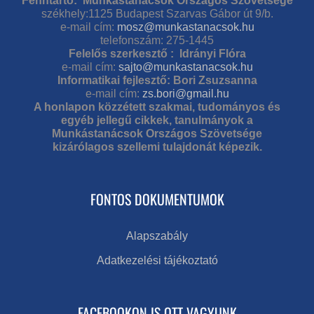
Fenntartó: Munkástanácsok Országos Szövetsége
székhely:1125 Budapest Szarvas Gábor út 9/b.
e-mail cím:
mosz@munkastanacsok.hu
telefonszám: 275-1445
Felelős szerkesztő : Idrányi Flóra
e-mail cím:
sajto@munkastanacsok.hu
Informatikai fejlesztő: Bori Zsuzsanna
e-mail cím:
zs.bori@gmail.hu
A honlapon közzétett szakmai, tudományos és
egyéb jellegű cikkek, tanulmányok a
Munkástanácsok Országos Szövetsége
kizárólagos szellemi tulajdonát képezik.
FONTOS DOKUMENTUMOK
Alapszabály
Adatkezelési tájékoztató
FACEBOOKON IS OTT VAGYUNK