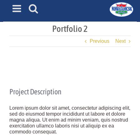
Skip
to
content
Portfolio 2
Previous
Next
View
Larger
Image
Project Description
Lorem ipsum dolor sit amet, consectetur adipiscing elit,
sed do eiusmod tempor incididunt ut labore et dolore
magna aliqua. Ut enim ad minim veniam, quis nostrud
exercitation ullamco laboris nisi ut aliquip ex ea
commodo consequat.