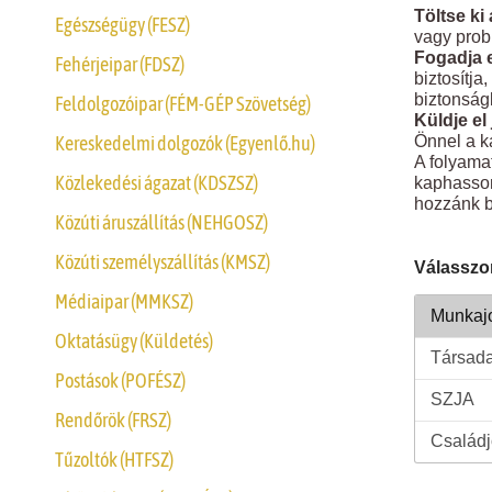
Töltse ki
Egészségügy (FESZ)
vagy prob
Fogadja e
Fehérjeipar (FDSZ)
biztosítja
biztonsá
Feldolgozóipar (FÉM-GÉP Szövetség)
Küldje el
Kereskedelmi dolgozók (Egyenlő.hu)
Önnel a k
A folyama
Közlekedési ágazat (KDSZSZ)
kaphasson
hozzánk b
Közúti áruszállítás (NEHGOSZ)
Közúti személyszállítás (KMSZ)
Válasszo
Médiaipar (MMKSZ)
Oktatásügy (Küldetés)
Postások (POFÉSZ)
Rendőrök (FRSZ)
Tűzoltók (HTFSZ)