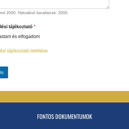
imit 2000. Hátralévő karakterek: 2000.
ési tájékoztató
*
astam és elfogadom
si tájékoztató letöltése
és
FONTOS DOKUMENTUMOK