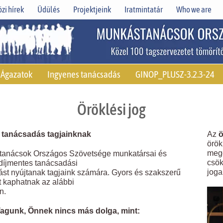
zi hírek
Üdülés
Projektjeink
Iratmintatár
Who we are
Ágazatok
Ingyenes tanácsadás
GINOP_PLUSZ-3.2.3-24
Öröklési jog
 tanácsadás tagjainknak
Az
ö
örök
mego
tanácsok Országos Szövetsége munkatársai és
csök
 díjmentes tanácsadási
joga
tást nyújtanak tagjaink számára. Gyors és szakszerű
t kaphatnak az alábbi
n.
agunk, Önnek nincs más dolga, mint: