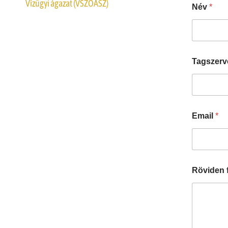
Vízügyi ágazat (VSZOÁSZ)
Név
*
Tagszerv
Email
*
Röviden 