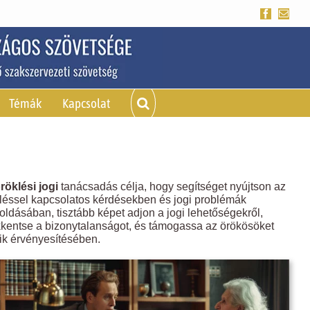
Facebook
Emai
Témák
Kapcsolat
röklési jogi
tanácsadás célja, hogy segítséget nyújtson az
léssel kapcsolatos kérdésekben és jogi problémák
ldásában, tisztább képet adjon a jogi lehetőségekről,
kentse a bizonytalanságot, és támogassa az örökösöket
ik érvényesítésében.