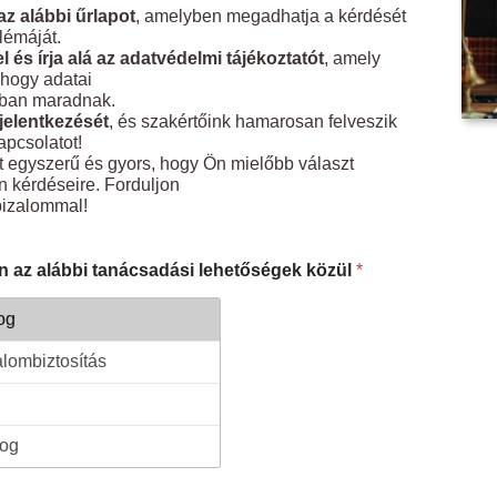
 az alábbi űrlapot
, amelyben megadhatja a kérdését
lémáját.
l és írja alá az adatvédelmi tájékoztatót
, amely
, hogy adatai
gban maradnak.
 jelentkezését
, és szakértőink hamarosan felveszik
apcsolatot!
t egyszerű és gyors, hogy Ön mielőbb választ
 kérdéseire. Forduljon
izalommal!
n az alábbi tanácsadási lehetőségek közül
*