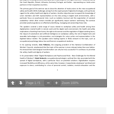
Page
1
/
5
Zoom
100%