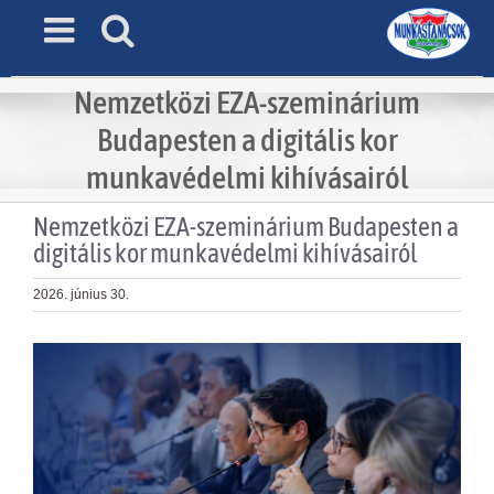
Skip
to
content
Nemzetközi EZA-szeminárium
Budapesten a digitális kor
munkavédelmi kihívásairól
Nemzetközi EZA-szeminárium Budapesten a
digitális kor munkavédelmi kihívásairól
2026. június 30.
View
Larger
Image