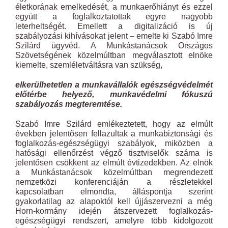
életkorának emelkedését, a munkaerőhiányt és ezzel
együtt a foglalkoztatottak egyre nagyobb
leterheltségét. Emellett a digitalizáció is új
szabályozási kihívásokat jelent – emelte ki Szabó Imre
Szilárd ügyvéd. A Munkástanácsok Országos
Szövetségének közelmúltban megválasztott elnöke
kiemelte, szemléletváltásra van szükség,
elkerülhetetlen a munkavállalók egészségvédelmét
előtérbe helyező, munkavédelmi fókuszú
szabályozás megteremtése.
Szabó Imre Szilárd emlékeztetett, hogy az elmúlt
években jelentősen fellazultak a munkabiztonsági és
foglalkozás-egészségügyi szabályok, miközben a
hatósági ellenőrzést végző tisztviselők száma is
jelentősen csökkent az elmúlt évtizedekben. Az elnök
a Munkástanácsok közelmúltban megrendezett
nemzetközi konferenciáján a részletekkel
kapcsolatban elmondta, álláspontja szerint
gyakorlatilag az alapoktól kell újjászervezni a még
Horn-kormány idején átszervezett foglalkozás-
egészségügyi rendszert, amelyre több kidolgozott