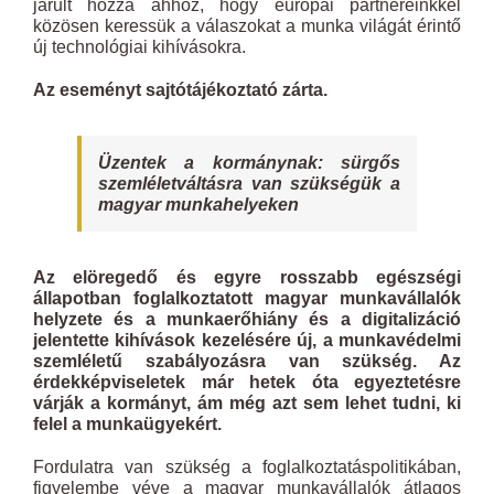
járult hozzá ahhoz, hogy európai partnereinkkel
közösen keressük a válaszokat a munka világát érintő
új technológiai kihívásokra.
Az eseményt sajtótájékoztató zárta.
Üzentek a kormánynak: sürgős
szemléletváltásra van szükségük a
magyar munkahelyeken
Az elöregedő és egyre rosszabb egészségi
állapotban foglalkoztatott magyar munkavállalók
helyzete és a munkaerőhiány és a digitalizáció
jelentette kihívások kezelésére új, a munkavédelmi
szemléletű szabályozásra van szükség. Az
érdekképviseletek már hetek óta egyeztetésre
várják a kormányt, ám még azt sem lehet tudni, ki
felel a munkaügyekért.
Fordulatra van szükség a foglalkoztatáspolitikában,
figyelembe véve a magyar munkavállalók átlagos