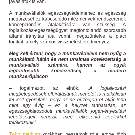
javaslatuk is van.
A munkavállalók egészségvédelméhez és egészség
megőrzéséhez kapcsolódó intézmények rendszerének
koncepcionális átalakítására van szükség. A
foglalkozás-egészségügyet megfontolandó szorosabb
állami irányítás alá vonni, megszüntetve a piaci
logikát, amely számos visszaélést eredményez.
Meg kell érteni, hogy a munkavédelem nem nyűg a
munkáltató hátán és nem unalmas kötelezettség a
munkavállaló számára, hanem az egyik
legfontosabb kötelezettség a modern
munkaerőpiacon
– fogalmazott az elnök.
„A foglalkozási
megbetegedések elbírálásának menetét is radikálisan
fel kell gyorsítani, hogy az ne húzódjon el akár több
mint egy évig – ez a helyzet tarthatatlan, az
egészségkárosodott munkavállalók jogérvényesítési
lehetőségeit nehezíti meg, elkeserítő esetekkel
találkozunk.”
Több médium
korábban beszámolt róla, egyre több