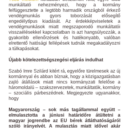
munkáltató nehezményezi, hogy a kormány
felfüggesztette a legtöbb harmadik országból érkező
vendégmunkás gyors toborzását elősegítő
engedélytípus kiadását. Az érdekképviseletek a
vendégmunkások miatt megszaporodó munkáltatói
visszaélésekkel kapcsolatban is azt hangsúlyozzák, a
gyakoribb ellenőrzések és hatékonyabb, valóban
elrettentő hatósági fellépések tudnák megakadályozni
a túlkapásokat.
Újabb kötelezettségszegési eljárás indulhat
Szabó Imre Szilárd kitért rá, egyelőre türelmesek az új
kormánnyal és abban bíznak, hogy a közigazgatásban
zajló átállások miatt nincs kormányzati felelőse a
háromoldalú – szakszervezetek, munkáltatók, kormány
– szociális párbeszédnek. Megjegyezte ugyanakkor,
hogy
Magyarország – sok más tagállammal együtt –
elmulasztotta a júniusi határidőre átültetni a
magyar jogrendbe az EU bérek átláthatóságáról
szóló irányelvét. A mulasztás miatt idővel akár