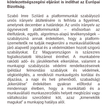
kötelezettségszegési eljárást is indíthat az Európai
Bizottság.
Szabó Imre Szilárd a platformmunkát szabályozó
uniós irányelv átültetésére is felhívta a figyelmet,
amelynek december a határideje. Az uniós irányelv az
úgynevezett platformmunkát – elsősorban az
ételfutárok, egyéb, algoritmus-alapú tevékenységek –
szabályozná annak érdekében, hogy a platform-
üzemeltetők ne tudják megkerülni a munkavállalóknak
járó alapvető jogokat és a védelmükben hozott szigorú
szabályokat. Ez Magyarországon is százezres
foglalkoztatotti létszámot érinthet. A munkabérre
rakódó adó- és járulékterhek elkerülése, valamint a
munkajogi szabályozás védelmi rendelkezéseinek
(például felmondási szabályok és védelmek,
végkielégítés, a rendkívüli munkavégzés korlátai és
díjazása, a napi és heti pihenőidő, szabadság)
„kikerülése” érdekében gyakran előfordul a
mindennapi életben, hogy a munkáltató és a
munkavállaló munkaszerződés helyett megbízási vagy
vállalkozási szerződést köt, azaz „kimenekítik
magukat” a munkajog hatálya alól.