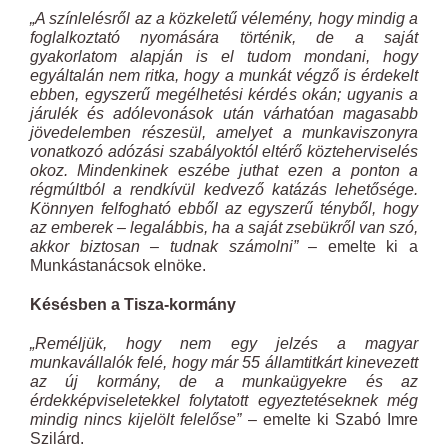
„A színlelésről az a közkeletű vélemény, hogy mindig a
foglalkoztató nyomására történik, de a saját
gyakorlatom alapján is el tudom mondani, hogy
egyáltalán nem ritka, hogy a munkát végző is érdekelt
ebben, egyszerű megélhetési kérdés okán; ugyanis a
járulék és adólevonások után várhatóan magasabb
jövedelemben részesül, amelyet a munkaviszonyra
vonatkozó adózási szabályoktól eltérő közteherviselés
okoz. Mindenkinek eszébe juthat ezen a ponton a
régmúltból a rendkívül kedvező katázás lehetősége.
Könnyen felfogható ebből az egyszerű tényből, hogy
az emberek – legalábbis, ha a saját zsebükről van szó,
akkor biztosan – tudnak számolni”
– emelte ki a
Munkástanácsok elnöke.
Késésben a Tisza-kormány
„Reméljük, hogy nem egy jelzés a magyar
munkavállalók felé, hogy már 55 államtitkárt kinevezett
az új kormány, de a munkaügyekre és az
érdekképviseletekkel folytatott egyeztetéseknek még
mindig nincs kijelölt felelőse”
– emelte ki Szabó Imre
Szilárd.