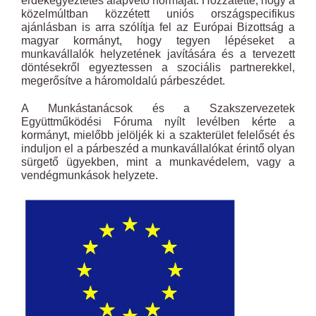
érdekegyeztetés alapvető normáját. Hozzátette, hogy a
közelmúltban közzétett uniós országspecifikus
ajánlásban is arra szólítja fel az Európai Bizottság a
magyar kormányt, hogy tegyen lépéseket a
munkavállalók helyzetének javítására és a tervezett
döntésekről egyeztessen a szociális partnerekkel,
megerősítve a háromoldalú párbeszédet.
A Munkástanácsok és a Szakszervezetek
Együttműködési Fóruma nyílt levélben kérte a
kormányt, mielőbb jelöljék ki a szakterület felelősét és
induljon el a párbeszéd a munkavállalókat érintő olyan
sürgető ügyekben, mint a munkavédelem, vagy a
vendégmunkások helyzete.