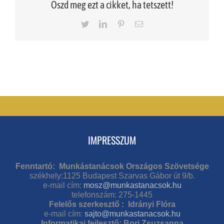
Oszd meg ezt a cikket, ha tetszett!
Twitter
LinkedIn
Pinterest
Email
IMPRESSZUM
Fenntartó: Munkástanácsok Országos Szövetsége
székhely:1125 Budapest Szarvas Gábor út 9/b.
e-mail cím:
mosz@munkastanacsok.hu
telefonszám: 275-1445
Felelős szerkesztő : Idrányi Flóra
e-mail cím:
sajto@munkastanacsok.hu
Informatikai fejlesztő: Bori Zsuzsanna