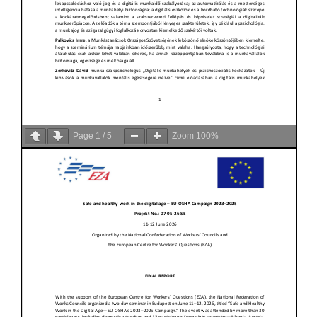
Page
1
/
5
Zoom
100%