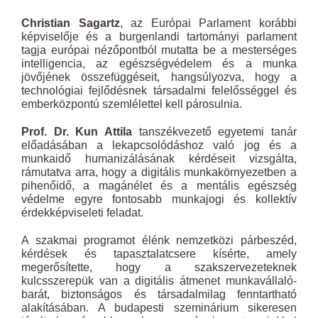
Christian Sagartz
, az Európai Parlament korábbi
képviselője és a burgenlandi tartományi parlament
tagja európai nézőpontból mutatta be a mesterséges
intelligencia, az egészségvédelem és a munka
jövőjének összefüggéseit, hangsúlyozva, hogy a
technológiai fejlődésnek társadalmi felelősséggel és
emberközpontú szemlélettel kell párosulnia.
Prof. Dr. Kun Attila
tanszékvezető egyetemi tanár
előadásában a lekapcsolódáshoz való jog és a
munkaidő humanizálásának kérdéseit vizsgálta,
rámutatva arra, hogy a digitális munkakörnyezetben a
pihenőidő, a magánélet és a mentális egészség
védelme egyre fontosabb munkajogi és kollektív
érdekképviseleti feladat.
A szakmai programot élénk nemzetközi párbeszéd,
kérdések és tapasztalatcsere kísérte, amely
megerősítette, hogy a szakszervezeteknek
kulcsszerepük van a digitális átmenet munkavállaló-
barát, biztonságos és társadalmilag fenntartható
alakításában. A budapesti szeminárium sikeresen