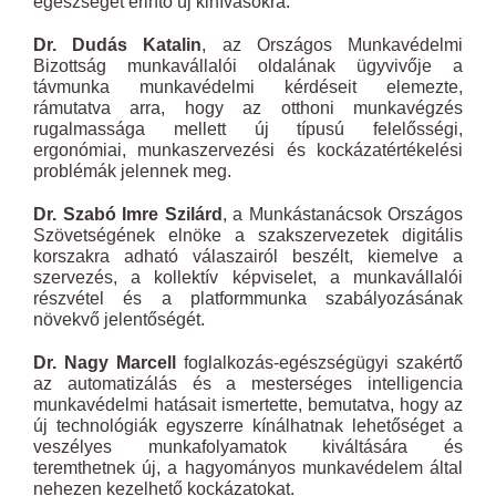
egészségét érintő új kihívásokra.
Dr. Dudás Katalin
, az Országos Munkavédelmi
Bizottság munkavállalói oldalának ügyvivője a
távmunka munkavédelmi kérdéseit elemezte,
rámutatva arra, hogy az otthoni munkavégzés
rugalmassága mellett új típusú felelősségi,
ergonómiai, munkaszervezési és kockázatértékelési
problémák jelennek meg.
Dr. Szabó Imre Szilárd
, a Munkástanácsok Országos
Szövetségének elnöke a szakszervezetek digitális
korszakra adható válaszairól beszélt, kiemelve a
szervezés, a kollektív képviselet, a munkavállalói
részvétel és a platformmunka szabályozásának
növekvő jelentőségét.
Dr. Nagy Marcell
foglalkozás-egészségügyi szakértő
az automatizálás és a mesterséges intelligencia
munkavédelmi hatásait ismertette, bemutatva, hogy az
új technológiák egyszerre kínálhatnak lehetőséget a
veszélyes munkafolyamatok kiváltására és
teremthetnek új, a hagyományos munkavédelem által
nehezen kezelhető kockázatokat.