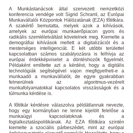
A Munkástanácsok által szervezett nemzetközi
konferencia vendége volt Sigrid Schraml, az Európai
Munkavállalói Központok Hálózatának (EZA) főtitkára.
A szakértő bemutatta, melyek azok a kihívások,
amelyek az európai munkaerőpiacon gyors és
radikális szemléletváltást követelnek meg. Kiemelte a
demográfiai kihívások mellett a digitalizációt és a
mesterséges intelligenciát. E két utóbbi területtel
kapcsolatban számos szabályozásra is felhívja az
európai érdekképviselet a döntéshozók figyelmét.
Példaként említette azt a kérdést, hogy a digitális
technológiák segítségével vajon megfigyelheti-e a
munkaadó a munkavállalót, de egyre gyakrabban
felmerülnek az algoritmus-vezérelt
munkafolyamatokkal kapcsolatos visszásságok és a
túlmunka kérdése is.
A főtitkár kérdésre válaszolva példátlannak nevezte,
hogy egy kormányban ne lenne kijelölt felelőse a
munkaügyi kapcsolatoknak és a
foglalkoztatáspolitikának. Az EZA főtitkára szintén
kiemelte a szociális párbeszédet, mint az európai