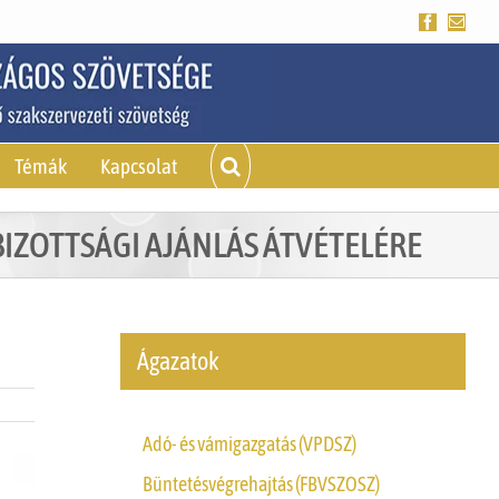
Facebook
Emai
Témák
Kapcsolat
IZOTTSÁGI AJÁNLÁS ÁTVÉTELÉRE
Ágazatok
Adó- és vámigazgatás (VPDSZ)
Büntetésvégrehajtás (FBVSZOSZ)