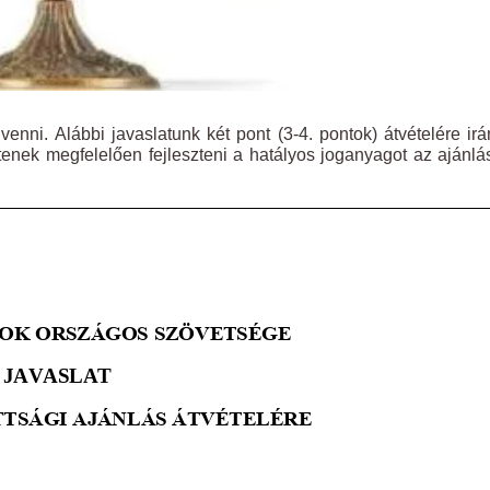
venni. Alábbi javaslatunk két pont (3-4. pontok) átvételére irá
ítenek megfelelően fejleszteni a hatályos joganyagot az ajánl