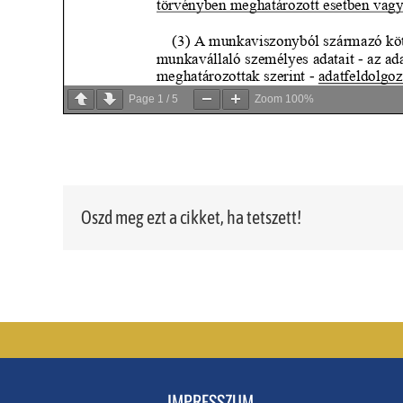
Page
1
/
5
Zoom
100%
Oszd meg ezt a cikket, ha tetszett!
IMPRESSZUM