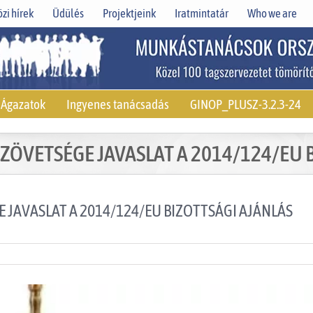
zi hírek
Üdülés
Projektjeink
Iratmintatár
Who we are
Ágazatok
Ingyenes tanácsadás
GINOP_PLUSZ-3.2.3-24
VETSÉGE JAVASLAT A 2014/124/EU B
AVASLAT A 2014/124/EU BIZOTTSÁGI AJÁNLÁS