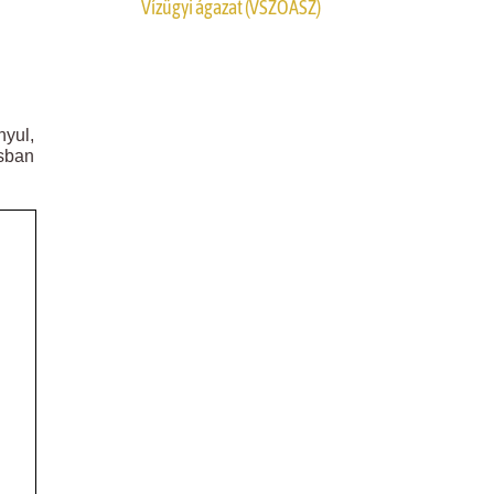
Vízügyi ágazat (VSZOÁSZ)
nyul,
ásban