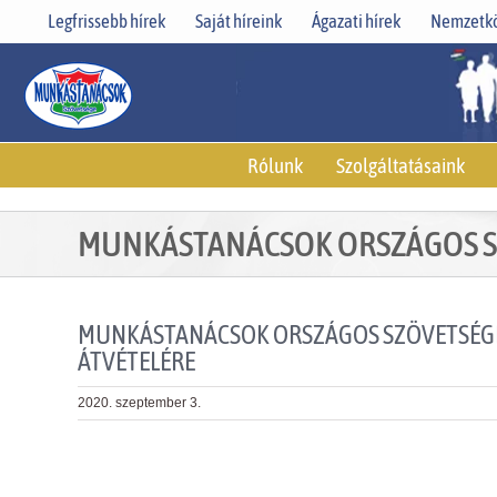
Skip
Legfrissebb hírek
Saját híreink
Ágazati hírek
Nemzetkö
to
content
Rólunk
Szolgáltatásaink
MUNKÁSTANÁCSOK ORSZÁGOS SZÖ
MUNKÁSTANÁCSOK ORSZÁGOS SZÖVETSÉGE J
ÁTVÉTELÉRE
2020. szeptember 3.
View
Larger