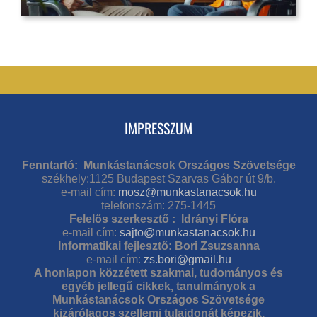
IMPRESSZUM
Fenntartó: Munkástanácsok Országos Szövetsége
székhely:1125 Budapest Szarvas Gábor út 9/b.
e-mail cím:
mosz@munkastanacsok.hu
telefonszám: 275-1445
Felelős szerkesztő : Idrányi Flóra
e-mail cím:
sajto@munkastanacsok.hu
Informatikai fejlesztő: Bori Zsuzsanna
e-mail cím:
zs.bori@gmail.hu
A honlapon közzétett szakmai, tudományos és
egyéb jellegű cikkek, tanulmányok a
Munkástanácsok Országos Szövetsége
kizárólagos szellemi tulajdonát képezik.