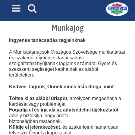
Skip
to
content
Munkajog
Ingyenes tanácsadás tagjainknak
A Munkástanácsok Országos Szövetsége munkatársai
és szakértői díjmentes tanácsadási
szolgáltatást nyújtanak tagjaink számára. Gyors és
szakszerű segítséget kaphatnak az alábbi
területeken.
Kedves Tagunk, Önnek nincs más dolga, mint:
Töltse ki az alábbi űrlapot
, amelyben megadhatja a
kérdését vagy problémáját.
Fogadja el és írja alá az adatvédelmi tájékoztatót
,
amely biztosítja, hogy adatai
biztonságban maradnak.
Küldje el jelentkezését
, és szakértőink hamarosan
felveszik Önnel a kapcsolatot!