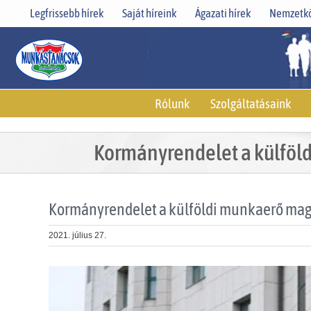
Skip
Legfrissebb hírek
Saját híreink
Ágazati hírek
Nemzetkö
to
content
Rólunk
Szolgáltatásaink
Kormányrendelet a külföl
Kormányrendelet a külföldi munkaerő mag
2021. július 27.
View
Larger
Image