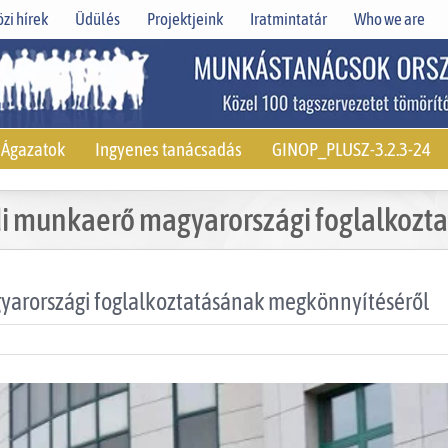
zi hírek
Üdülés
Projektjeink
Iratmintatár
Who we are
Ágazatok
Ingyenes tanácsadás
GINOP_PLUSZ-3.2.3-24
di munkaerő magyarországi foglalkozt
yarországi foglalkoztatásának megkönnyítéséről