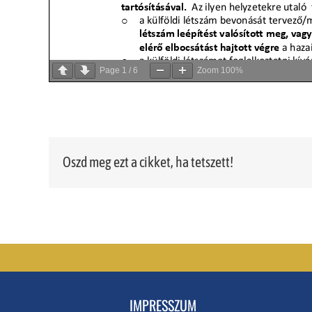
Page
1
/
6
Zoom
100%
Oszd meg ezt a cikket, ha tetszett!
IMPRESSZUM