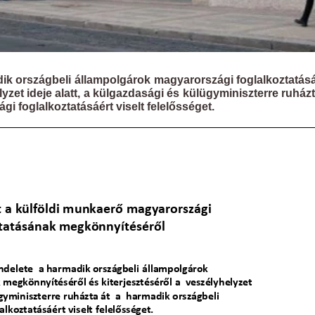
k országbeli állampolgárok magyarországi foglalkoztatás
yzet ideje alatt, a külgazdasági és külügyminiszterre ruház
i foglalkoztatásáért viselt felelősséget.