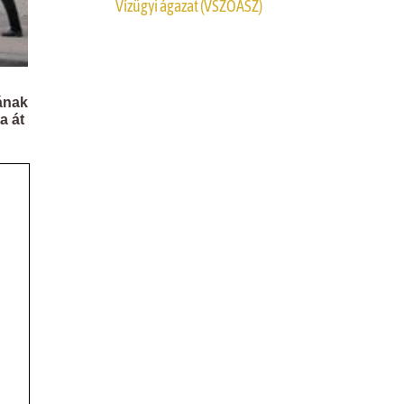
Vízügyi ágazat (VSZOÁSZ)
ának
ta át