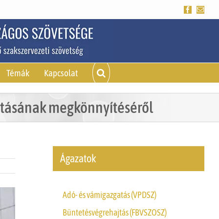
Facebook
Emai
Témák
Kapcsolat
atásának megkönnyítéséről
Ágazatok
Adó- és vámigazgatás (VPDSZ)
Büntetésvégrehajtás (FBVSZOSZ)