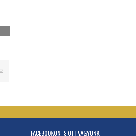
erest
Email
FACEBOOKON IS OTT VAGYUNK