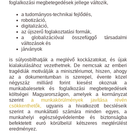
foglalkozási megbetegedések jellege változik,
a tudományos-technikai fejlődés,
robotizáció,
digitalizáció,
az újszerű foglakoztatási formák,
a globalizációval összefüggő társadalmi
változások és
járványok
is súlyosbíthatják a meglévő kockázatokat, és újak
kialakulásához vezethetnek. De nemcsak az emberi
tragédiák motiválják a minisztériumot, hiszen, ahogy
az a dokumentumban is szerepel, évente közel
négyszáz milliárd forint kiesést okoznak a
munkabalesetek és foglalkozási megbetegedések
költségei Magyarországon, amelyek a kormányzat
szerint
a munkakörülmények javítása révén
csökkenthetők,
ugyanis a hivatkozott becsléseik
szerint a munkáltató számára minden egyes, a
munkahelyi egészségvédelembe és biztonságba
befektetett euró körülbelül kétszeres megtérülést
eredményez.