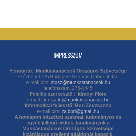
IMPRESSZUM
Fenntartó: Munkástanácsok Országos Szövetsége
székhely:1125 Budapest Szarvas Gábor út 9/b.
e-mail cím:
mosz@munkastanacsok.hu
telefonszám: 275-1445
Felelős szerkesztő : Idrányi Flóra
e-mail cím:
sajto@munkastanacsok.hu
Informatikai fejlesztő: Bori Zsuzsanna
e-mail cím:
zs.bori@gmail.hu
A honlapon közzétett szakmai, tudományos és
egyéb jellegű cikkek, tanulmányok a
Munkástanácsok Országos Szövetsége
kizárólagos szellemi tulajdonát képezik.