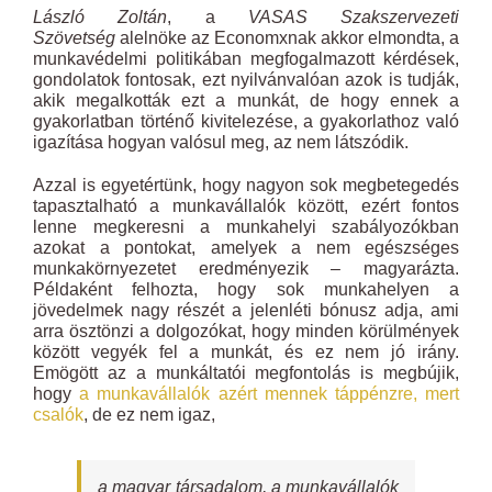
László Zoltán
, a
VASAS Szakszervezeti
Szövetség
alelnöke az Economxnak akkor elmondta, a
munkavédelmi politikában megfogalmazott kérdések,
gondolatok fontosak, ezt nyilvánvalóan azok is tudják,
akik megalkották ezt a munkát, de hogy ennek a
gyakorlatban történő kivitelezése, a gyakorlathoz való
igazítása hogyan valósul meg, az nem látszódik.
Azzal is egyetértünk, hogy nagyon sok megbetegedés
tapasztalható a munkavállalók között, ezért fontos
lenne megkeresni a munkahelyi szabályozókban
azokat a pontokat, amelyek a nem egészséges
munkakörnyezetet eredményezik – magyarázta.
Példaként felhozta, hogy sok munkahelyen a
jövedelmek nagy részét a jelenléti bónusz adja, ami
arra ösztönzi a dolgozókat, hogy minden körülmények
között vegyék fel a munkát, és ez nem jó irány.
Emögött az a munkáltatói megfontolás is megbújik,
hogy
a munkavállalók azért mennek táppénzre, mert
csalók
, de ez nem igaz,
a magyar társadalom, a munkavállalók