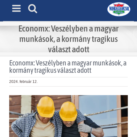
Skip
to
content
Economx: Veszélyben a magyar
munkások, a kormány tragikus
választ adott
Economx: Veszélyben a magyar munkások, a
kormány tragikus választ adott
2024. február 12.
View
Larger
Image