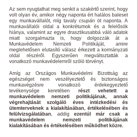
Az sem nyugtathat meg senkit a szakértő szerint, hogy
volt olyan év, amikor négy naponta ért halálos baleset
egy munkavállalót, míg tavaly
csupán
öt naponta. A
munkavállalói oldal a konkrétumok és a felelősök
hiánya, valamint az egyre drasztikusabbá váló adatok
miatt szorgalmazta is, hogy dolgozzák át a
Munkavédelem Nemzeti Politikáját, amire
meglehetősen elutasító válasz érkezett a kormányzati
oldal részéről. Egyszerűen megváltoztatták a
vonatkozó munkavédelemről szóló törvényt.
Amíg az Országos Munkavédelmi Bizottság az
egészséget nem veszélyeztető és biztonságos
munkavégzésre vonatkozó érdekegyeztető
tevékenysége keretében
részt vehetett a
munkavédelem nemzeti politikájának, annak
végrehajtását szolgáló éves intézkedési és
ütemterveknek a kialakításában, értékelésében és
felülvizsgálatában
, addig
ezentúl már csak a
munkavédelem nemzeti politikájának
kialakításában és értékelésében működhet közre.