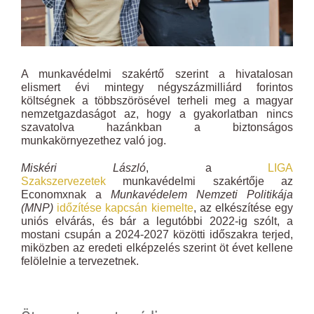
A munkavédelmi szakértő szerint a hivatalosan
elismert évi mintegy négyszázmilliárd forintos
költségnek a többszörösével terheli meg a magyar
nemzetgazdaságot az, hogy a gyakorlatban nincs
szavatolva hazánkban a biztonságos
munkakörnyezethez való jog.
Miskéri László
, a
LIGA
Szakszervezetek
munkavédelmi szakértője az
Economxnak a
Munkavédelem Nemzeti Politikája
(MNP)
időzítése kapcsán kiemelte
, az elkészítése egy
uniós elvárás, és bár a legutóbbi 2022-ig szólt, a
mostani csupán a 2024-2027 közötti időszakra terjed,
miközben az eredeti elképzelés szerint öt évet kellene
felölelnie a tervezetnek.