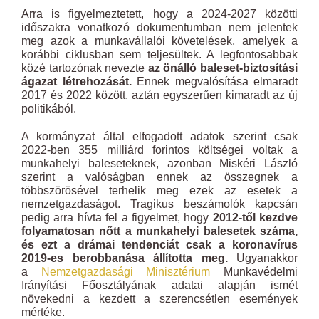
Arra is figyelmeztetett, hogy a 2024-2027 közötti
időszakra vonatkozó dokumentumban nem jelentek
meg azok a munkavállalói követelések, amelyek a
korábbi ciklusban sem teljesültek. A legfontosabbak
közé tartozónak nevezte
az önálló baleset-biztosítási
ágazat létrehozását.
Ennek megvalósítása elmaradt
2017 és 2022 között, aztán egyszerűen kimaradt az új
politikából.
A kormányzat által elfogadott adatok szerint csak
2022-ben 355 milliárd forintos költségei voltak a
munkahelyi baleseteknek, azonban Miskéri László
szerint a valóságban ennek az összegnek a
többszörösével terhelik meg ezek az esetek a
nemzetgazdaságot. Tragikus beszámolók kapcsán
pedig arra hívta fel a figyelmet, hogy
2012-től kezdve
folyamatosan nőtt a munkahelyi balesetek száma,
és ezt a drámai tendenciát csak a koronavírus
2019-es berobbanása állította meg.
Ugyanakkor
a
Nemzetgazdasági Minisztérium
Munkavédelmi
Irányítási Főosztályának adatai alapján ismét
növekedni a kezdett a szerencsétlen események
mértéke.