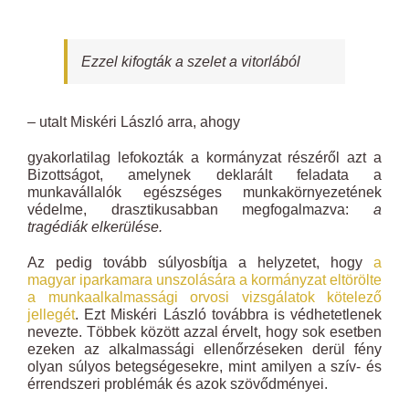
Ezzel kifogták a szelet a vitorlából
– utalt Miskéri László arra, ahogy
gyakorlatilag lefokozták a kormányzat részéről azt a
Bizottságot, amelynek deklarált feladata a
munkavállalók egészséges munkakörnyezetének
védelme, drasztikusabban megfogalmazva:
a
tragédiák elkerülése.
Az pedig tovább súlyosbítja a helyzetet, hogy
a
magyar iparkamara unszolására a kormányzat eltörölte
a munkaalkalmassági orvosi vizsgálatok kötelező
jellegét
. Ezt Miskéri László továbbra is védhetetlenek
nevezte. Többek között azzal érvelt, hogy sok esetben
ezeken az alkalmassági ellenőrzéseken derül fény
olyan súlyos betegségesekre, mint amilyen a szív- és
érrendszeri problémák és azok szövődményei.