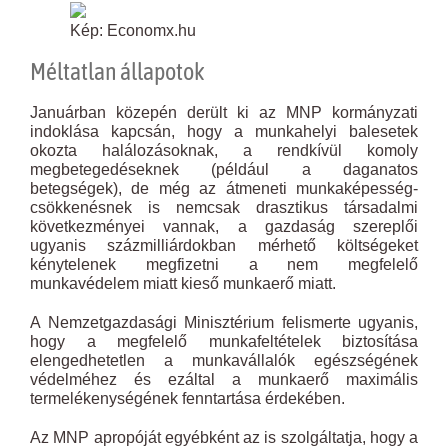
Kép: Economx.hu
Méltatlan állapotok
Januárban közepén derült ki az MNP kormányzati
indoklása kapcsán, hogy a munkahelyi balesetek
okozta halálozásoknak, a rendkívül komoly
megbetegedéseknek (például a daganatos
betegségek), de még az átmeneti munkaképesség-
csökkenésnek is nemcsak drasztikus társadalmi
következményei vannak, a gazdaság szereplői
ugyanis százmilliárdokban mérhető költségeket
kénytelenek megfizetni a nem megfelelő
munkavédelem miatt kieső munkaerő miatt.
A Nemzetgazdasági Minisztérium felismerte ugyanis,
hogy a megfelelő munkafeltételek biztosítása
elengedhetetlen a munkavállalók egészségének
védelméhez és ezáltal a munkaerő maximális
termelékenységének fenntartása érdekében.
Az MNP apropóját egyébként az is szolgáltatja, hogy a