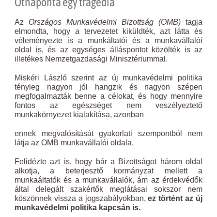
Ötnaponta egy tragédia
Az
Országos Munkavédelmi Bizottság (OMB)
tagja
elmondta, hogy a tervezetet kiküldték, azt látta és
véleményezte is a munkáltatói és a munkavállalói
oldal is, és az egységes álláspontot közölték is az
illetékes Nemzetgazdasági Minisztériummal.
Miskéri László szerint az új munkavédelmi politika
tényleg nagyon jól hangzik és nagyon szépen
megfogalmazták benne a célokat, és hogy mennyire
fontos az egészséget nem veszélyeztető
munkakörnyezet kialakítása, azonban
ennek megvalósítását gyakorlati szempontból nem
látja az OMB munkavállalói oldala.
Felidézte azt is, hogy bár a Bizottságot három oldal
alkotja, a beterjesztő kormányzat mellett a
munkaáltatók és a munkavállalók, ám az érdekvédők
által delegált szakértők meglátásai sokszor nem
köszönnek vissza a jogszabályokban,
ez történt az új
munkavédelmi politika kapcsán is.