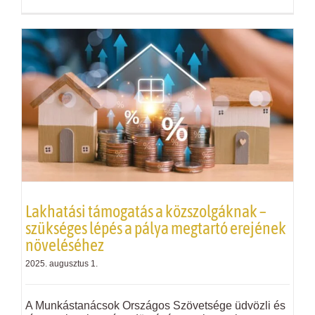
Lakhatási támogatás a közszolgáknak –
szükséges lépés a pálya megtartó erejének
növeléséhez
2025. augusztus 1.
A Munkástanácsok Országos Szövetsége üdvözli és