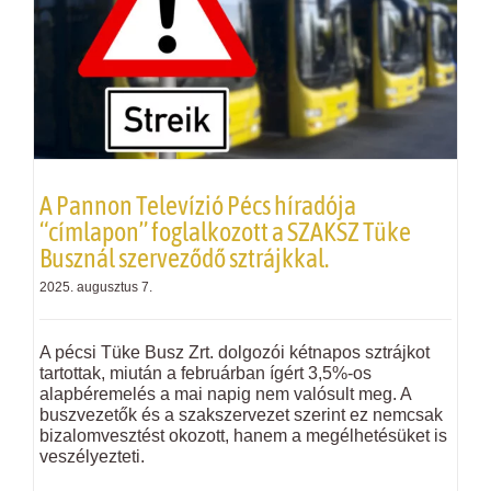
A Pannon Televízió Pécs híradója
“címlapon” foglalkozott a SZAKSZ Tüke
Busznál szerveződő sztrájkkal.
2025. augusztus 7.
A pécsi Tüke Busz Zrt. dolgozói kétnapos sztrájkot
tartottak, miután a februárban ígért 3,5%-os
alapbéremelés a mai napig nem valósult meg. A
buszvezetők és a szakszervezet szerint ez nemcsak
bizalomvesztést okozott, hanem a megélhetésüket is
veszélyezteti.