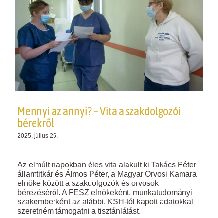
Mennyi az annyi? – Vita a szakdolgozói
bérekről
2025. július 25.
Az elmúlt napokban éles vita alakult ki Takács Péter
államtitkár és Álmos Péter, a Magyar Orvosi Kamara
elnöke között a szakdolgozók és orvosok
bérezéséről. A FESZ elnökeként, munkatudományi
szakemberként az alábbi, KSH-tól kapott adatokkal
szeretném támogatni a tisztánlátást.