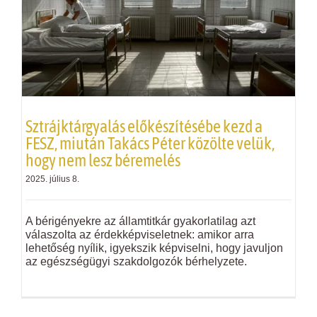
Sztrájktárgyalás előkészítésébe kezd a
FESZ, miután Takács Péter közölte velük,
hogy nem lesz béremelés
2025. július 8.
A bérigényekre az államtitkár gyakorlatilag azt
válaszolta az érdekképviseletnek: amikor arra
lehetőség nyílik, igyekszik képviselni, hogy javuljon
az egészségügyi szakdolgozók bérhelyzete.