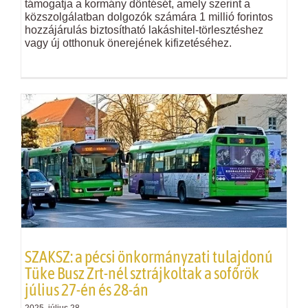
támogatja a kormány döntését, amely szerint a
közszolgálatban dolgozók számára 1 millió forintos
hozzájárulás biztosítható lakáshitel-törlesztéshez
vagy új otthonuk önerejének kifizetéséhez.
SZAKSZ: a pécsi önkormányzati tulajdonú
Tüke Busz Zrt-nél sztrájkoltak a sofőrök
július 27-én és 28-án