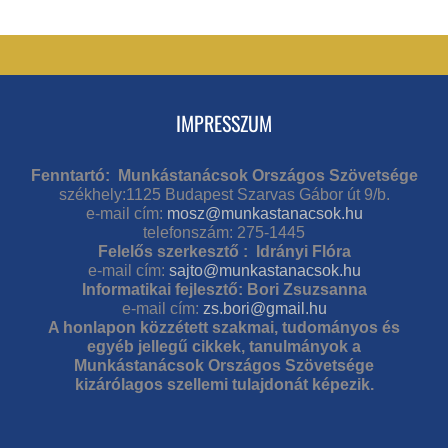
IMPRESSZUM
Fenntartó: Munkástanácsok Országos Szövetsége
székhely:1125 Budapest Szarvas Gábor út 9/b.
e-mail cím:
mosz@munkastanacsok.hu
telefonszám: 275-1445
Felelős szerkesztő : Idrányi Flóra
e-mail cím:
sajto@munkastanacsok.hu
Informatikai fejlesztő: Bori Zsuzsanna
e-mail cím:
zs.bori@gmail.hu
A honlapon közzétett szakmai, tudományos és
egyéb jellegű cikkek, tanulmányok a
Munkástanácsok Országos Szövetsége
kizárólagos szellemi tulajdonát képezik.