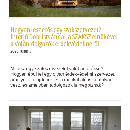
Hogyan lesz erős egy szakszervezet? –
Interjú Dobi Istvánnal, a SZAKSZ elnökével
a Volán-dolgozók érdekvédelméről
2025. július 8.
Mi tesz egy szakszervezetet valóban erőssé?
Hogyan épül fel egy olyan érdekvédelmi szervezet,
amelyet a tulajdonos és a munkáltató is komolyan
vesz, és amelyben a dolgozók is megbíznak?