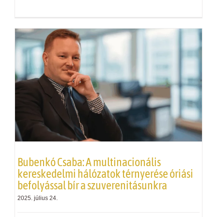
Bubenkó Csaba: A multinacionális
kereskedelmi hálózatok térnyerése óriási
befolyással bír a szuverenitásunkra
2025. július 24.