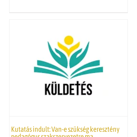
Kutatás indult: Van-e szükség keresztény
pedagógus szakszervezetre ma