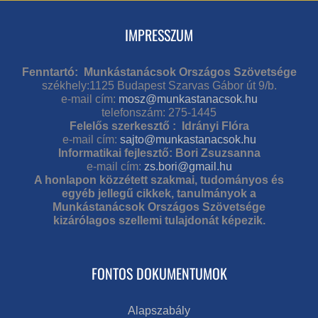
IMPRESSZUM
Fenntartó: Munkástanácsok Országos Szövetsége
székhely:1125 Budapest Szarvas Gábor út 9/b.
e-mail cím:
mosz@munkastanacsok.hu
telefonszám: 275-1445
Felelős szerkesztő : Idrányi Flóra
e-mail cím:
sajto@munkastanacsok.hu
Informatikai fejlesztő: Bori Zsuzsanna
e-mail cím:
zs.bori@gmail.hu
A honlapon közzétett szakmai, tudományos és
egyéb jellegű cikkek, tanulmányok a
Munkástanácsok Országos Szövetsége
kizárólagos szellemi tulajdonát képezik.
FONTOS DOKUMENTUMOK
Alapszabály