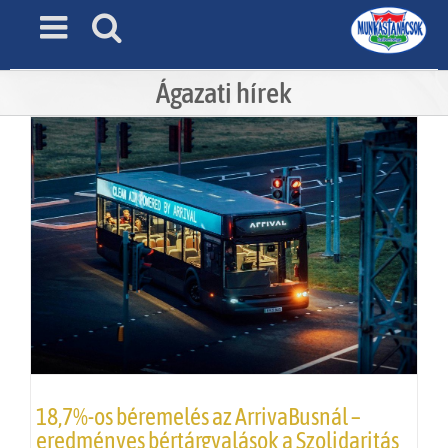
Skip
to
content
Ágazati hírek
18,7%-os béremelés az ArrivaBusnál –
eredményes bértárgyalások a Szolidaritás