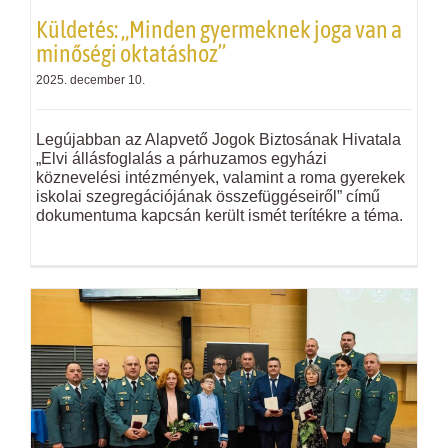
Küldetés: „Minden gyermeknek joga van a
minőségi oktatáshoz”
2025. december 10.
Legújabban az Alapvető Jogok Biztosának Hivatala
„Elvi állásfoglalás a párhuzamos egyházi
köznevelési intézmények, valamint a roma gyerekek
iskolai szegregációjának összefüggéseiről” című
dokumentuma kapcsán került ismét terítékre a téma.