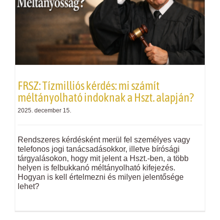
FRSZ: Tízmilliós kérdés: mi számít
méltányolható indoknak a Hszt. alapján?
2025. december 15.
Rendszeres kérdésként merül fel személyes vagy
telefonos jogi tanácsadásokkor, illetve bírósági
tárgyalásokon, hogy mit jelent a Hszt.-ben, a több
helyen is felbukkanó méltányolható kifejezés.
Hogyan is kell értelmezni és milyen jelentősége
lehet?