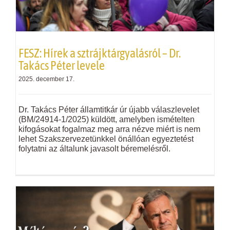
FESZ: Hírek a sztrájktárgyalásról – Dr.
Takács Péter levele
2025. december 17.
Dr. Takács Péter államtitkár úr újabb válaszlevelet
(BM/24914-1/2025) küldött, amelyben ismételten
kifogásokat fogalmaz meg arra nézve miért is nem
lehet Szakszervezetünkkel önállóan egyeztetést
folytatni az általunk javasolt béremelésről.