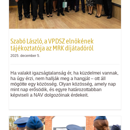
Szabó László, a VPDSZ elnökének
tájékoztatója az MRK díjátadóról
2025. december 5.
Ha valakit igazságtalanság ér, ha küzdelmei vannak,
ha úgy érzi, nem hallják meg a hangját – ott áll
mögötte egy közösség. Olyan közösség, amely nap
mint nap erősödik, és egyre határozottabban
képviseli a NAV dolgozóinak érdekeit.