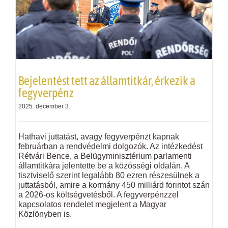
Bejelentést tett az államtitkár, érkezik a
fegyverpénz
2025. december 3.
Hathavi juttatást, avagy fegyverpénzt kapnak
februárban a rendvédelmi dolgozók. Az intézkedést
Rétvári Bence, a Belügyminisztérium parlamenti
államtitkára jelentette be a közösségi oldalán. A
tisztviselő szerint legalább 80 ezren részesülnek a
juttatásból, amire a kormány 450 milliárd forintot szán
a 2026-os költségvetésből. A fegyverpénzzel
kapcsolatos rendelet megjelent a Magyar
Közlönyben is.