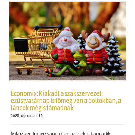
Economix: Kiakadt a szakszervezet:
ezüstvasárnap is tömeg van a boltokban, a
láncok mégis támadnak
2025. december 15.
Miközben tömve vannak az üzletek a harmadik