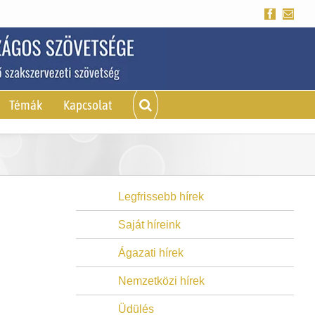
Facebook
Emai
Témák
Kapcsolat
Legfrissebb hírek
Saját híreink
Ágazati hírek
Nemzetközi hírek
Üdülés