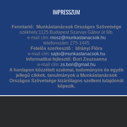
IMPRESSZUM
Fenntartó: Munkástanácsok Országos Szövetsége
székhely:1125 Budapest Szarvas Gábor út 9/b.
e-mail cím:
mosz@munkastanacsok.hu
telefonszám: 275-1445
Felelős szerkesztő : Idrányi Flóra
e-mail cím:
sajto@munkastanacsok.hu
Informatikai fejlesztő: Bori Zsuzsanna
e-mail cím:
zs.bori@gmail.hu
A honlapon közzétett szakmai, tudományos és egyéb
jellegű cikkek, tanulmányok a Munkástanácsok
Országos Szövetsége kizárólagos szellemi tulajdonát
képezik.