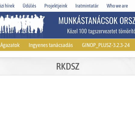
zi hírek
Üdülés
Projektjeink
Iratmintatár
Who we are
Ágazatok
Ingyenes tanácsadás
GINOP_PLUSZ-3.2.3-24
RKDSZ