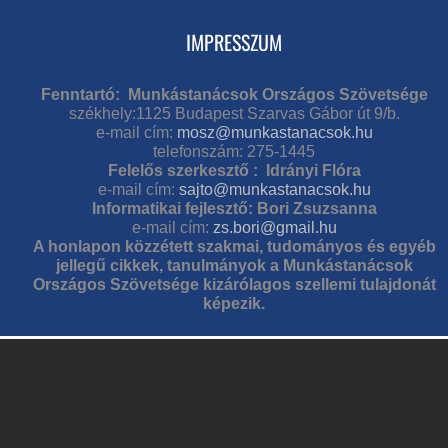
IMPRESSZUM
Fenntartó: Munkástanácsok Országos Szövetsége
székhely:1125 Budapest Szarvas Gábor út 9/b.
e-mail cím:
mosz@munkastanacsok.hu
telefonszám: 275-1445
Felelős szerkesztő : Idrányi Flóra
e-mail cím:
sajto@munkastanacsok.hu
Informatikai fejlesztő: Bori Zsuzsanna
e-mail cím:
zs.bori@gmail.hu
A honlapon közzétett szakmai, tudományos és egyéb
jellegű cikkek, tanulmányok a Munkástanácsok
Országos Szövetsége kizárólagos szellemi tulajdonát
képezik.