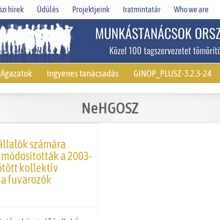
zi hírek
Üdülés
Projektjeink
Iratmintatár
Who we are
Ágazatok
Ingyenes tanácsadás
GINOP_PLUSZ-3.2.3-24
NeHGOSZ
llalók számára
 módosították a 2003-
ött kollektív
 a fuvarozók