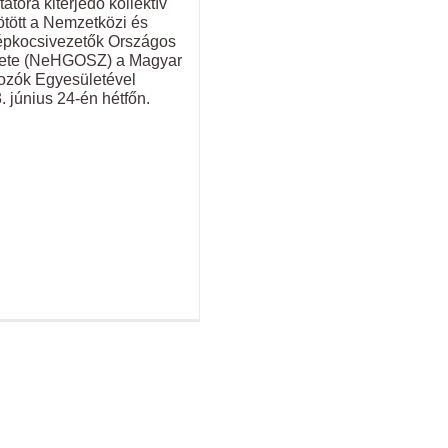
tóra kiterjedő kollektív
ötött a Nemzetközi és
épkocsivezetők Országos
ete (NeHGOSZ) a Magyar
ozók Egyesületével
 június 24-én hétfőn.