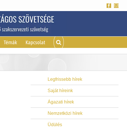
Facebook
Emai
Témák
Kapcsolat
Legfrissebb hírek
Saját híreink
Ágazati hírek
Nemzetközi hírek
Üdülés