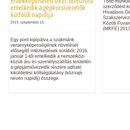
Érdekképviseleti siker: 60 Euróra
Több munkálta
emelkedik a gépkocsivezetők
szerződést k
Hivatásos G
külföldi napidíja
Szakszervez
2015. szeptember 15.
Közúti Fuvar
(MKFE) 2013.
Egy pont kipipálva a szakmánk
versenyképességének növelését
elősegítő intézkedések sorából; 2016.
január 1-től emelkedik a nemzetközi
közúti áru és személyszállítás területén
a gépjárművezetők részére adható
kiküldetési költségátalány (köznapi
nevén napidíj) összege.