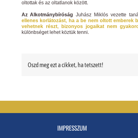
oltottak és az oltatlanok között.
Az Alkotmánybíróság
Juhász Miklós vezette tan
ellenes korlátozást, ha a be nem oltott ember
vehetnek részt, bizonyos jogaikat nem gyakoro
különbséget lehet köztük tenni.
Oszd meg ezt a cikket, ha tetszett!
IMPRESSZUM