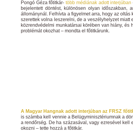
Pongó Géza főtitkár-
több médiának adott interjúban
bejelentett döntést, különösen olyan időszakban, 
állománynál. Felhívta a figyelmet arra, hogy az oltás 
szerettek volna leszerelni, de a veszélyhelyzet miatt
közrendvédelmi munkatársai körében van hiány, és 
problémát okozhat – mondta el főtitkárunk.
A Magyar Hangnak adott interjúban az FRSZ főtit
is számba kell vennie a Belügyminisztériumnak a dön
a rendőrség. De ha százasával, vagy ezresével kell e
okozni – tette hozzá a főtitkár.