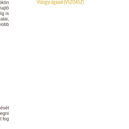
Vízügyi ágazat (VSZOÁSZ)
tökön
hajtó
ig is
atai,
gyobb
dését
megni
t fog