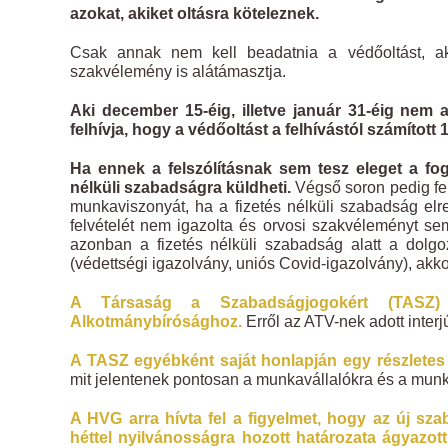
azokat, akiket oltásra köteleznek.
Csak annak nem kell beadatnia a védőoltást, akin
szakvélemény is alátámasztja.
Aki december 15-éig, illetve január 31-éig nem ad
felhívja, hogy a védőoltást a felhívástól számi
Ha ennek a felszólításnak sem tesz eleget a foglalk
nélküli szabadságra küldheti.
Végső soron pedig felm
munkaviszonyát, ha a fizetés nélküli szabadság elrende
felvételét nem igazolta és orvosi szakvéleményt 
azonban a fizetés nélküli szabadság alatt a dolg
(védettségi igazolvány, uniós Covid-igazolvány), akkor
A Társaság a Szabadságjogokért (TASZ) 
Alkotmánybírósághoz.
Erről az ATV-nek adott inter
A TASZ egyébként saját honlapján egy részletes t
mit jelentenek pontosan a munkavállalókra és a munkál
A HVG arra hívta fel a figyelmet, hogy az új sza
héttel nyilvánosságra hozott határozata ágyazot