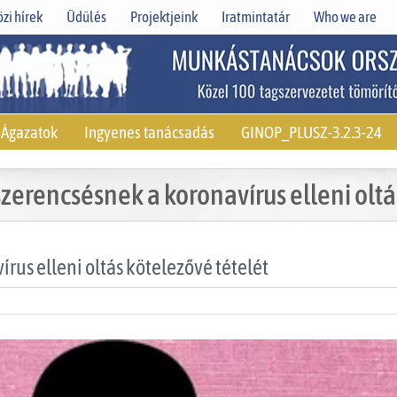
zi hírek
Üdülés
Projektjeink
Iratmintatár
Who we are
Ágazatok
Ingyenes tanácsadás
GINOP_PLUSZ-3.2.3-24
szerencsésnek a koronavírus elleni oltá
rus elleni oltás kötelezővé tételét