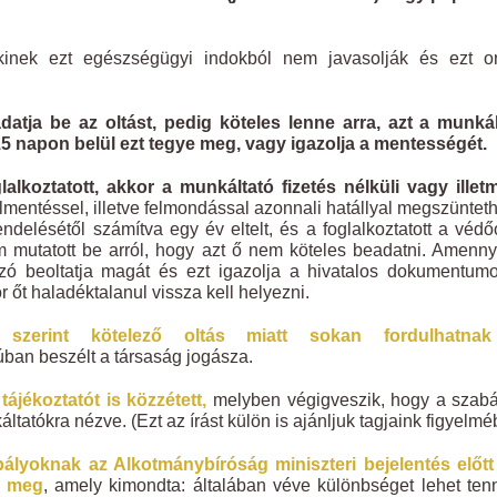
ek ezt egészségügyi indokból nem javasolják és ezt or
atja be az oltást, pedig köteles lenne arra, azt a munkál
́tott 15 napon belül ezt tegye meg, vagy igazolja a mentességét.
oztatott, akkor a munkáltató fizetés nélküli vagy illet
entéssel, illetve felmondással azonnali hatállyal megszünteth
lésétől számítva egy év eltelt, és a foglalkoztatott a védőo
sem mutatott be arról, hogy azt ő nem köteles beadatni. Amenn
ozó beoltatja magát és ezt igazolja a hivatalos dokumentum
 őt haladéktalanul vissza kell helyezni.
szerint kötelező oltás miatt sokan fordulhatna
júban beszélt a társaság jogásza.
ájékoztatót is közzétett,
melyben végigveszik, hogy a szabá
tatókra nézve. (Ezt az írást külön is ajánljuk tagjaink figyelmé
bályoknak az Alkotmánybíróság miniszteri bejelentés előtt
t meg
, amely kimondta: általában véve különbséget lehet ten