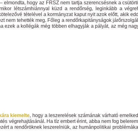
– elmondta, hogy az FRSZ nem tartja szerencsésnek a csütör
amikor létszámhiánnyal küzd a rendőrség, leginkább a végre
kötelezővé tételével a kormányzat kaput nyit azok előtt, akik edd
 ezt nem tehették meg. Főleg a rendőrkapitányságok járőrszolgál
ha ezek a kollégák még többen elhagyják a pályát, az még na
kára kiemelte
, hogy a leszerelések számának várható emelke
tés végrehajtásánál. Ha tíz embert érint, abba nem fog belere
zért a rendőröknek leszerelniük, az humánpolitikai problémáka