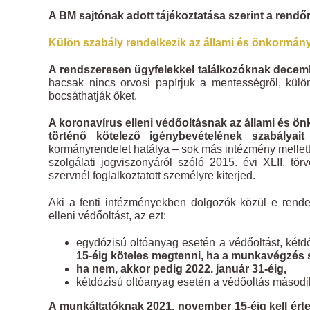
A BM sajtónak adott tájékoztatása szerint a rendőr
Külön szabály rendelkezik az állami és önkormányz
A rendszeresen ügyfelekkel találkozóknak decembe
hacsak nincs orvosi papírjuk a mentességről, kül
bocsáthatják őket.
A koronavírus elleni védőoltásnak az állami és ön
történő kötelező igénybevételének szabálya
kormányrendelet hatálya – sok más intézmény mellett
szolgálati jogviszonyáról szóló 2015. évi XLII. tö
szervnél foglalkoztatott személyre kiterjed.
Aki a fenti intézményekben dolgozók közül e rendele
elleni védőoltást, az ezt:
egydózisú oltóanyag esetén a védőoltást, két
15-éig köteles
megtenni, ha a munkavégzés s
ha nem, akkor pedig 2022. január 31-éig,
kétdózisú oltóanyag esetén a védőoltás másod
A munkáltatóknak 2021. november 15-éig kell érte