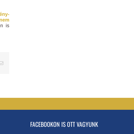
ény-
 nem
n is
erest
Email
FACEBOOKON IS OTT VAGYUNK