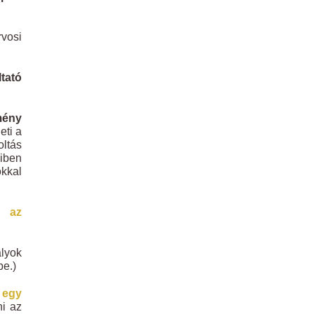
vosi
tató
mény
eti a
ltás
yiben
okkal
k az
lyok
be.)
 egy
ni az