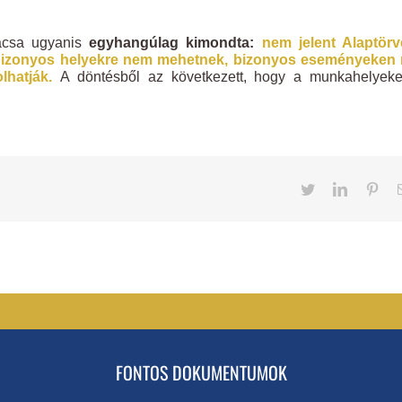
ácsa ugyanis
egyhangúlag kimondta:
nem jelent Alaptörv
ek bizonyos helyekre nem mehetnek, bizonyos eseményeken
lhatják.
A döntésből az következett, hogy a munkahelyeke
Twitter
LinkedIn
Pint
FONTOS DOKUMENTUMOK