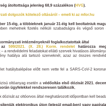
ség átoltottsága jelenleg 68,9 százalékos (
HVG
).
ati dolgozók kötelező oltásáról – emeli ki az mfor.hu
r 15-éig, a többieknek január 31-éig kell beoltatniuk mag
önben mehetnek fizetés nélküli szabadságra és végső soron 
kormányzati intézményeknél foglalkoztatottak által
it az
599/2021. (X. 28.) Korm. rendelet
határozza meg
 – a rendvédelmi feladatokat ellátó szervek hivatásos állomán
rvény hatálya alá tartozó szerveknél, azaz az összes rendvé
t hatálybalépése előtt nem vette fel a SARS-CoV-2 koronav
dózisú oltóanyag esetén a
védőoltás első dózisát 2021. dec
orán ügyfelekkel rendszeresen találkozik
,
ik dózisát az oltóorvos által meghatározott időpontban kell beada
síteniük elektronikus úton (jelesül email-ben) vagy papíra