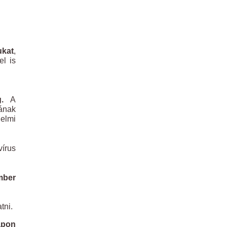
ukat
,
el is
.
A
yának
delmi
írus
ember
tni.
lapon