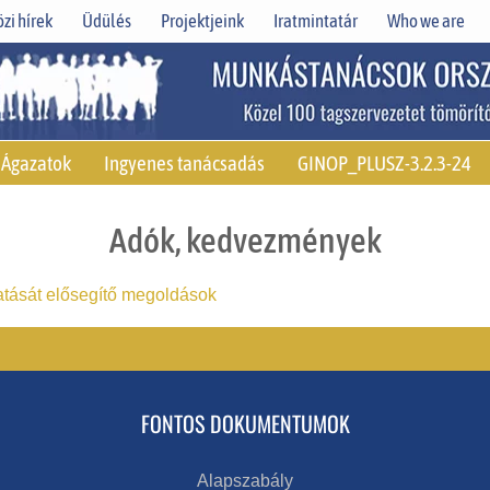
zi hírek
Üdülés
Projektjeink
Iratmintatár
Who we are
Ágazatok
Ingyenes tanácsadás
GINOP_PLUSZ-3.2.3-24
Adók, kedvezmények
atását elősegítő megoldások
FONTOS DOKUMENTUMOK
Alapszabály