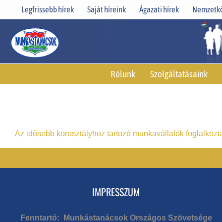
Skip
Legfrissebb hírek
Saját híreink
Ágazati hírek
Nemzetkö
to
content
Rólunk
Szolgáltatásaink
Az idősebb korosztályhoz tartozó munkavállalók foglalkozt
IMPRESSZUM
Fenntartó: Munkástanácsok Országos Szövetsége