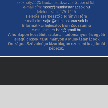
székhely:1125 Budapest Szarvas Gábor út 9/b.
e-mail cím:
mosz@munkastanacsok.hu
telefonszám: 275-1445
Felelős szerkesztő : Idrányi Flóra
e-mail cím:
sajto@munkastanacsok.hu
Informatikai fejlesztő: Bori Zsuzsanna
e-mail cím:
zs.bori@gmail.hu
A honlapon közzétett szakmai, tudományos és egyéb
jellegű cikkek, tanulmányok a Munkástanácsok
Országos Szövetsége kizárólagos szellemi tulajdonát
képezik.