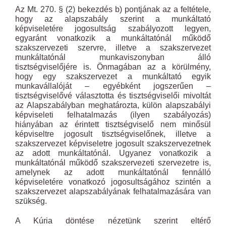
Az Mt. 270. § (2) bekezdés b) pontjának az a feltétele,
hogy az alapszabály szerint a munkáltató
képviseletére jogosultság szabályozott legyen,
egyaránt vonatkozik a munkáltatónál működő
szakszervezeti szervre, illetve a szakszervezet
munkáltatónál munkaviszonyban álló
tisztségviselőjére is. Önmagában az a körülmény,
hogy egy szakszervezet a munkáltató egyik
munkavállalóját – egyébként jogszerűen –
tisztségviselővé választotta és tisztségviselői mivoltát
az Alapszabályban meghatározta, külön alapszabályi
képviseleti felhatalmazás (ilyen szabályozás)
hiányában az érintett tisztségviselő nem minősül
képviseltre jogosult tisztségviselőnek, illetve a
szakszervezet képviseletre jogosult szakszervezetnek
az adott munkáltatónál. Ugyanez vonatkozik a
munkáltatónál működő szakszervezeti szervezetre is,
amelynek az adott munkáltatónál fennálló
képviseletére vonatkozó jogosultságához szintén a
szakszervezet alapszabályának felhatalmazására van
szükség.
A Kúria döntése nézetünk szerint eltérő