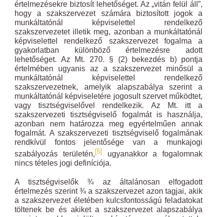
értelmezésekre biztosít lehetőséget. Az „vitán felül áll”,
hogy a szakszervezet számára biztosított jogok a
munkáltatónál képviselettel rendelkező
szakszervezetet illetik meg, azonban a munkáltatónál
képviselettel rendelkező szakszervezet fogalma a
gyakorlatban különböző értelmezésre adott
lehetőséget. Az Mt. 270. § (2) bekezdés b) pontja
értelmében ugyanis az a szakszervezet minősül a
munkáltatónál képviselettel rendelkező
szakszervezetnek, amelyik alapszabálya szerint a
munkáltatónál képviseletére jogosult szervet működtet,
vagy tisztségviselővel rendelkezik. Az Mt. itt a
szakszervezeti tisztségviselő fogalmát is használja,
azonban nem határozza meg egyértelműen annak
fogalmát. A szakszervezeti tisztségviselő fogalmának
rendkívül fontos jelentősége van a munkajogi
[5]
szabályozás területén,
ugyanakkor a fogalomnak
nincs tételes jogi definíciója.
A tisztségviselők ¾ az általánosan elfogadott
értelmezés szerint ¾ a szakszervezet azon tagjai, akik
a szakszervezet életében kulcsfontosságú feladatokat
töltenek be és akiket a szakszervezet alapszabálya