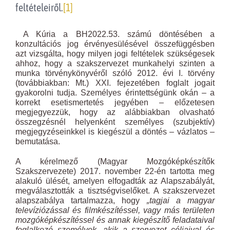
feltételeiről.
[1]
A Kúria a BH2022.53. számú döntésében a
konzultációs jog érvényesülésével összefüggésben
azt vizsgálta, hogy milyen jogi feltételek szükségesek
ahhoz, hogy a szakszervezet munkahelyi szinten a
munka törvénykönyvéről szóló 2012. évi I. törvény
(továbbiakban: Mt.) XXI. fejezetében foglalt jogait
gyakorolni tudja. Személyes érintettségünk okán – a
korrekt esetismertetés jegyében – előzetesen
megjegyezzük, hogy az alábbiakban olvasható
összegzésnél helyenként személyes (szubjektív)
megjegyzéseinkkel is kiegészül a döntés – vázlatos –
bemutatása.
A kérelmező (Magyar Mozgóképkészítők
Szakszervezete) 2017. november 22-én tartotta meg
alakuló ülését, amelyen elfogadták az Alapszabályát,
megválasztották a tisztségviselőket. A szakszervezet
alapszabálya tartalmazza, hogy
„tagjai a magyar
televíziózással és filmkészítéssel, vagy más területen
mozgóképkészítéssel és annak kiegészítő feladataival
foglalkozó személyek, akik a szervezet céljaival és