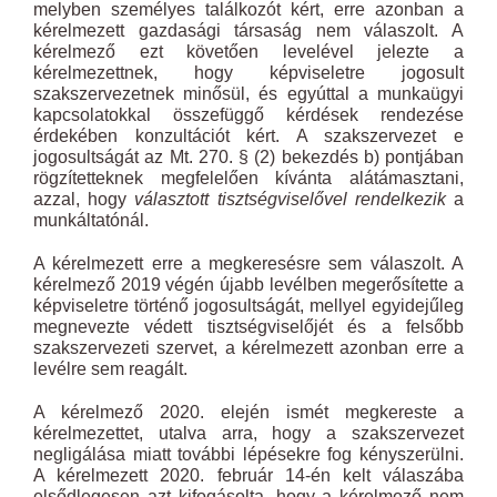
melyben személyes találkozót kért, erre azonban a
kérelmezett gazdasági társaság nem válaszolt. A
kérelmező ezt követően levelével jelezte a
kérelmezettnek, hogy képviseletre jogosult
szakszervezetnek minősül, és egyúttal a munkaügyi
kapcsolatokkal összefüggő kérdések rendezése
érdekében konzultációt kért. A szakszervezet e
jogosultságát az Mt. 270. § (2) bekezdés b) pontjában
rögzítetteknek megfelelően kívánta alátámasztani,
azzal, hogy
választott tisztségviselővel rendelkezik
a
munkáltatónál.
A kérelmezett erre a megkeresésre sem válaszolt. A
kérelmező 2019 végén újabb levélben megerősítette a
képviseletre történő jogosultságát, mellyel egyidejűleg
megnevezte védett tisztségviselőjét és a felsőbb
szakszervezeti szervet, a kérelmezett azonban erre a
levélre sem reagált.
A kérelmező 2020. elején ismét megkereste a
kérelmezettet, utalva arra, hogy a szakszervezet
negligálása miatt további lépésekre fog kényszerülni.
A kérelmezett 2020. február 14-én kelt válaszába
elsődlegesen azt kifogásolta, hogy a kérelmező nem