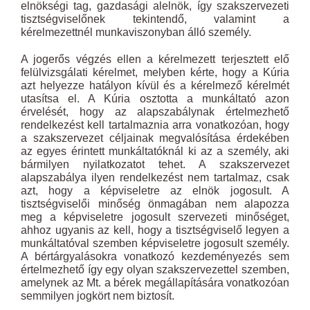
elnökségi tag, gazdasági alelnök, így szakszervezeti
tisztségviselőnek tekintendő, valamint a
kérelmezettnél munkaviszonyban álló személy.
A jogerős végzés ellen a kérelmezett terjesztett elő
felülvizsgálati kérelmet, melyben kérte, hogy a Kúria
azt helyezze hatályon kívül és a kérelmező kérelmét
utasítsa el. A Kúria osztotta a munkáltató azon
érvelését, hogy az alapszabálynak értelmezhető
rendelkezést kell tartalmaznia arra vonatkozóan, hogy
a szakszervezet céljainak megvalósítása érdekében
az egyes érintett munkáltatóknál ki az a személy, aki
bármilyen nyilatkozatot tehet. A szakszervezet
alapszabálya ilyen rendelkezést nem tartalmaz, csak
azt, hogy a képviseletre az elnök jogosult. A
tisztségviselői minőség önmagában nem alapozza
meg a képviseletre jogosult szervezeti minőséget,
ahhoz ugyanis az kell, hogy a tisztségviselő legyen a
munkáltatóval szemben képviseletre jogosult személy.
A bértárgyalásokra vonatkozó kezdeményezés sem
értelmezhető így egy olyan szakszervezettel szemben,
amelynek az Mt. a bérek megállapítására vonatkozóan
semmilyen jogkört nem biztosít.