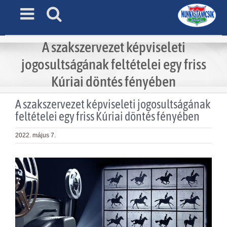
Skip
to
content
A szakszervezet képviseleti
jogosultságának feltételei egy friss
Kúriai döntés fényében
A szakszervezet képviseleti jogosultságának
feltételei egy friss Kúriai döntés fényében
2022. május 7.
View
Larger
Image