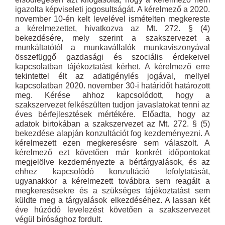
igazolta képviseleti jogosultságát. A kérelmező a 2020.
november 10-én kelt levelével ismételten megkereste
a kérelmezettet, hivatkozva az Mt. 272. § (4)
bekezdésére, mely szerint a szakszervezet a
munkáltatótól a munkavállalók munkaviszonyával
összefüggő gazdasági és szociális érdekeivel
kapcsolatban tájékoztatást kérhet. A kérelmező erre
tekintettel élt az adatigénylés jogával, mellyel
kapcsolatban 2020. november 30-i határidőt határozott
meg. Kérése ahhoz kapcsolódott, hogy a
szakszervezet felkészülten tudjon javaslatokat tenni az
éves bérfejlesztések mértékére. Előadta, hogy az
adatok birtokában a szakszervezet az Mt. 272. § (5)
bekezdése alapján konzultációt fog kezdeményezni. A
kérelmezett ezen megkeresésre sem válaszolt. A
kérelmező ezt követően már konkrét időpontokat
megjelölve kezdeményezte a bértárgyalások, és az
ehhez kapcsolódó konzultáció lefolytatását,
ugyanakkor a kérelmezett továbbra sem reagált a
megkeresésekre és a szükséges tájékoztatást sem
küldte meg a tárgyalások elkezdéséhez. A lassan két
éve húzódó levelezést követően a szakszervezet
végül bírósághoz fordult.