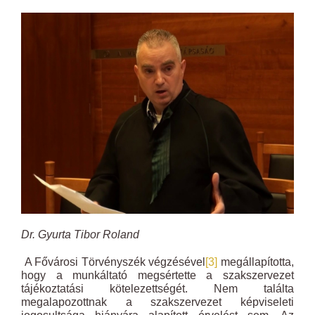
Dr. Gyurta Tibor Roland
A Fővárosi Törvényszék végzésével
[3]
megállapította,
hogy a munkáltató megsértette a szakszervezet
tájékoztatási kötelezettségét. Nem találta
megalapozottnak a szakszervezet képviseleti