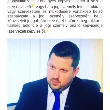
jognyilatkozatot. Törvényes képviselő lehet a vezető
[8]
tisztségviselő
vagy ha a jogi személy létesítő okirata
vagy szervezetére és működésére vonatkozó belső
szabályzata a jogi személy szervezetén belül
képviseleti joggal járó tisztséget határoz meg, akkor e
tisztség betöltője a jogi személy önálló képviselője
[9]
[szervezeti képviselő].