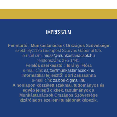
IMPRESSZUM
Fenntartó: Munkástanácsok Országos Szövetsége
székhely:1125 Budapest Szarvas Gábor út 9/b.
e-mail cím:
mosz@munkastanacsok.hu
telefonszám: 275-1445
Felelős szerkesztő : Idrányi Flóra
e-mail cím:
sajto@munkastanacsok.hu
Informatikai fejlesztő: Bori Zsuzsanna
e-mail cím:
zs.bori@gmail.hu
A honlapon közzétett szakmai, tudományos és
egyéb jellegű cikkek, tanulmányok a
Munkástanácsok Országos Szövetsége
kizárólagos szellemi tulajdonát képezik.