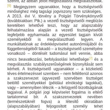
szerint, az abban jelölt megbízatásra megválasztottak.
[6]
Megjegyzem ugyanakkor, hogy a tisztségviselői
minőséghez még tagsági jogviszony sem szükséges.
A 2013. évi V. törvény a Polgári Törvénykönyvről
(továbbiakban: Ptk.) a vezető tisztségviselői megbízás
keretében lehetővé teszi, hogy az alapszabály
felhatalmazása alapján a vezető tisztségviselők
legfeljebb egyharmada az egyesület tagjain kívüli
személyekből is megválasztható legyen. A
munkáltatónak az érdekképviselet autonómiájából és
függetlenségéből fakadó – a tisztségviselő személyére
vonatkozó – döntését tudomásul kell vennie, abba
[7]
nincs beavatkozási, befolyásolási lehetősége
és a
megválasztás szabályszerűségének bizonyítását sem
kérheti. A tisztségviselő ugyanakkor – a közkeletű
téves értelmezéssel szemben – nem feltétlenül azonos
a szakszervezet ügyvezető szervében tisztséget
betöltő személyekkel (például elnökségi tagokkal),
vagy – amennyiben létezik – a felügyelő bizottságának
tagjaival. A polgári jogi képviselet fogalma is eltérő
tartalommal bír. A szakszervezetek nevében
(természetüknél fogva) a létesítő okiratában
(alapszabályában) feljogosított személy tehet