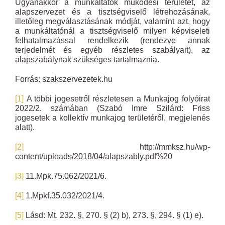
Ugyanakkor a munkáltatók működési területét, az
alapszervezet és a tisztségviselő létrehozásának,
illetőleg megválasztásának módját, valamint azt, hogy
a munkáltatónál a tisztségviselő milyen képviseleti
felhatalmazással rendelkezik (rendezve annak
terjedelmét és egyéb részletes szabályait), az
alapszabálynak szükséges tartalmaznia.
Forrás: szakszervezetek.hu
[1]
A többi jogesetről részletesen a Munkajog folyóirat
2022/2. számában (Szabó Imre Szilárd: Friss
jogesetek a kollektív munkajog területéről, megjelenés
alatt).
[2]
http://mmksz.hu/wp-
content/uploads/2018/04/alapszably.pdf%20
[3]
11.Mpk.75.062/2021/6.
[4]
1.Mpkf.35.032/2021/4.
[5]
Lásd: Mt. 232. §, 270. § (2) b), 273. §, 294. § (1) e).