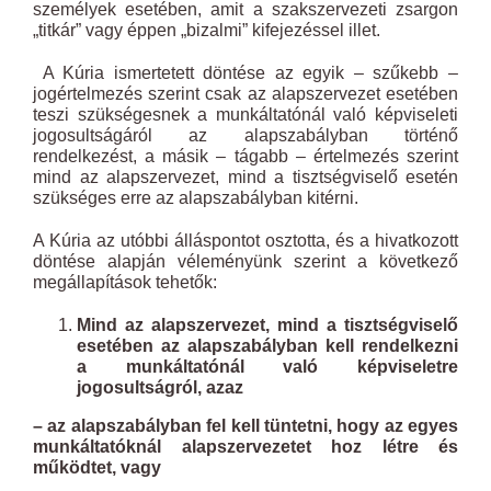
személyek esetében, amit a szakszervezeti zsargon
„titkár” vagy éppen „bizalmi” kifejezéssel illet.
A Kúria ismertetett döntése az egyik – szűkebb –
jogértelmezés szerint csak az alapszervezet esetében
teszi szükségesnek a munkáltatónál való képviseleti
jogosultságáról az alapszabályban történő
rendelkezést, a másik – tágabb – értelmezés szerint
mind az alapszervezet, mind a tisztségviselő esetén
szükséges erre az alapszabályban kitérni.
A Kúria az utóbbi álláspontot osztotta, és a hivatkozott
döntése alapján véleményünk szerint a következő
megállapítások tehetők:
Mind az alapszervezet, mind a tisztségviselő
esetében az alapszabályban kell rendelkezni
a munkáltatónál való képviseletre
jogosultságról, azaz
– az alapszabályban fel kell tüntetni, hogy az egyes
munkáltatóknál alapszervezetet hoz létre és
működtet, vagy