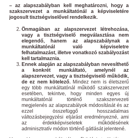
– az alapszabályban kell meghatározni, hogy a
szakszervezet a munkáltatónál a képviseletére
jogosult tisztségviselővel rendelkezik.
Önmagában az alapszervezet létrehozása,
vagy a tisztségviselő megválasztása nem
elegendő, hanem az alapszabálynak a
munkáltatónál való képviseletre
felhatalmazást, illetve vonatkozó szabályozást
kell tartalmaznia.
Ennek alapján az alapszabályban nevesíthető
a konkrét munkáltató, amelynél az
alapszervezet, vagy a tisztségviselő működik,
de ez nem kötelező.
Mindez nem is életszerű
egy több munkáltatónál működő szakszervezet
esetében, tekintve, hogy minden egyes új
munkáltatónál történő szakszervezeti
megjelenés az alapszabályok módosítását és az
ezzel összefüggő hosszadalmas
változásbejegyzési eljárást eredményezné, ami
az érdekképviseletek működésének
adminisztratív módon történő gátlását jelentené.