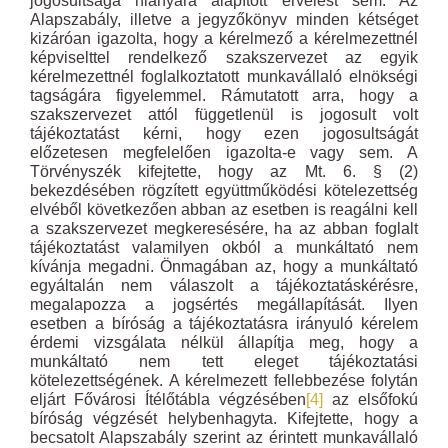
jogosultsága hiányára alapított érvelést sem. Az
Alapszabály, illetve a jegyzőkönyv minden kétséget
kizáróan igazolta, hogy a kérelmező a kérelmezettnél
képviselttel rendelkező szakszervezet az egyik
kérelmezettnél foglalkoztatott munkavállaló elnökségi
tagságára figyelemmel. Rámutatott arra, hogy a
szakszervezet attól függetlenül is jogosult volt
tájékoztatást kérni, hogy ezen jogosultságát
előzetesen megfelelően igazolta-e vagy sem. A
Törvényszék kifejtette, hogy az Mt. 6. § (2)
bekezdésében rögzített együttműködési kötelezettség
elvéből következően abban az esetben is reagálni kell
a szakszervezet megkeresésére, ha az abban foglalt
tájékoztatást valamilyen okból a munkáltató nem
kívánja megadni. Önmagában az, hogy a munkáltató
egyáltalán nem válaszolt a tájékoztatáskérésre,
megalapozza a jogsértés megállapítását. Ilyen
esetben a bíróság a tájékoztatásra irányuló kérelem
érdemi vizsgálata nélkül állapítja meg, hogy a
munkáltató nem tett eleget tájékoztatási
kötelezettségének. A kérelmezett fellebbezése folytán
eljárt Fővárosi Ítélőtábla végzésében
[4]
az elsőfokú
bíróság végzését helybenhagyta. Kifejtette, hogy a
becsatolt Alapszabály szerint az érintett munkavállaló