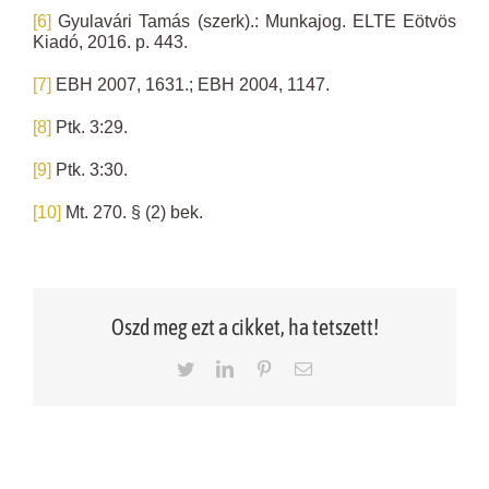
[6]
Gyulavári Tamás (szerk).: Munkajog. ELTE Eötvös
Kiadó, 2016. p. 443.
[7]
EBH 2007, 1631.; EBH 2004, 1147.
[8]
Ptk. 3:29.
[9]
Ptk. 3:30.
[10]
Mt. 270. § (2) bek.
Oszd meg ezt a cikket, ha tetszett!
Twitter
LinkedIn
Pinterest
Email