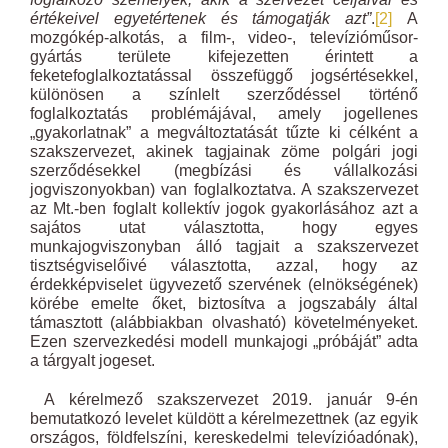
értékeivel egyetértenek és támogatják azt”
.
[2]
A
mozgókép-alkotás, a film-, video-, televízióműsor-
gyártás területe kifejezetten érintett a
feketefoglalkoztatással összefüggő jogsértésekkel,
különösen a színlelt szerződéssel történő
foglalkoztatás problémájával, amely jogellenes
„gyakorlatnak” a megváltoztatását tűzte ki célként a
szakszervezet, akinek tagjainak zöme polgári jogi
szerződésekkel (megbízási és vállalkozási
jogviszonyokban) van foglalkoztatva. A szakszervezet
az Mt.-ben foglalt kollektív jogok gyakorlásához azt a
sajátos utat választotta, hogy egyes
munkajogviszonyban álló tagjait a szakszervezet
tisztségviselőivé választotta, azzal, hogy az
érdekképviselet ügyvezető szervének (elnökségének)
körébe emelte őket, biztosítva a jogszabály által
támasztott (alábbiakban olvasható) követelményeket.
Ezen szervezkedési modell munkajogi „próbáját” adta
a tárgyalt jogeset.
A kérelmező szakszervezet 2019. január 9-én
bemutatkozó levelet küldött a kérelmezettnek (az egyik
országos, földfelszíni, kereskedelmi televízióadónak),