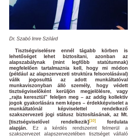
Dr. Szabó Imre Szilárd
Tisztségviselésre ennél tágabb körben is
lehetőséget lehet biztosítani, azonban az
alapszabálynak (mint legfőbb statútumnak)
megfelelően tartalmaznia kell, hogy mi módon
(például az alapszervezeti struktúra felsorolásával)
válik jogosulttá az adott munkáltatóval
munkaviszonyban álló személy, hogy védett
tisztségviselőként kerüljön megjelölésre, vagy
„rajta keresztül” feleljen meg – az addig kollektív
jogok gyakorlására nem képes – érdekképviselet a
munkáltatónál képviselettel rendelkező
szakszervezeti jogi státusz biztosításának, az Mt.
[10]
[tisztségviselővel rendelkezik]
fordulata
alapján.
Ez a kérdés rendszerint felmerül a
szakszervezet alapszervezetében tisztséget vállaló