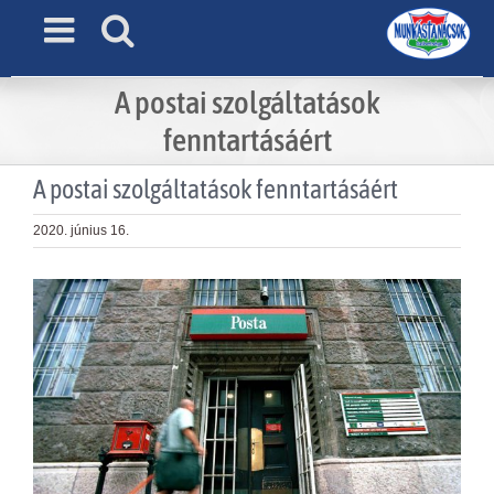
Skip
to
content
A postai szolgáltatások
fenntartásáért
A postai szolgáltatások fenntartásáért
2020. június 16.
View
Larger
Image