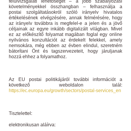
felülvizsgálati lehetőséget – a jobb szabályozási
követelményekkel összhangban – felhasználja a
postai szolgáltatásokról szóló irányelv hivatalos
értékelésének elvégzésére, annak felmérésére, hogy
az irányelv továbbra is megfelel-e a jelen és a jövő
céljainak az egyre inkább digitalizált világban. Mivel
ez az előkészítő folyamat magában foglal egy online
nyilvános konzultációt az érdekelt felekkel, amely
nemsokára, még ebben az évben elindul, szeretném
bátorítani Önt és tagszervezeteit, hogy járuljanak
hozzá ehhez a folyamathoz.
Az EU postai politikájáról további információt a
következő weboldalon talál:
https://ec.europa.eu/growth/sectors/postal-services_en
Tisztelettel:
elektronikusan aláírva: