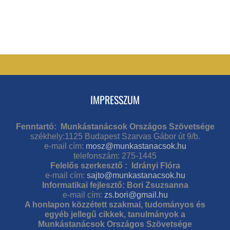
IMPRESSZUM
Fenntartó: Munkástanácsok Országos Szövetsége
székhely:1125 Budapest Szarvas Gábor út 9/b.
e-mail cím:
mosz@munkastanacsok.hu
telefonszám: 275-1445
Felelős szerkesztő : Idrányi Flóra
e-mail cím:
sajto@munkastanacsok.hu
Informatikai fejlesztő: Bori Zsuzsanna
e-mail cím:
zs.bori@gmail.hu
A honlapon közzétett szakmai, tudományos és
egyéb jellegű cikkek, tanulmányok a
Munkástanácsok Országos Szövetsége