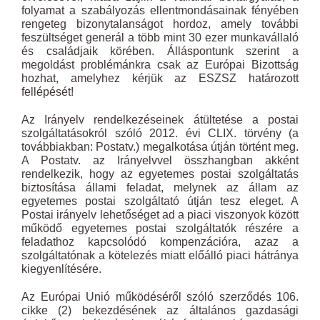
folyamat a szabályozás ellentmondásainak fényében
rengeteg bizonytalanságot hordoz, amely további
feszültséget generál a több mint 30 ezer munkavállaló
és családjaik körében. Álláspontunk szerint a
megoldást problémánkra csak az Európai Bizottság
hozhat, amelyhez kérjük az ESZSZ határozott
fellépését!
Az Irányelv rendelkezéseinek átültetése a postai
szolgáltatásokról szóló 2012. évi CLIX. törvény (a
továbbiakban: Postatv.) megalkotása útján történt meg.
A Postatv. az Irányelvvel összhangban akként
rendelkezik, hogy az egyetemes postai szolgáltatás
biztosítása állami feladat, melynek az állam az
egyetemes postai szolgáltató útján tesz eleget. A
Postai irányelv lehetőséget ad a piaci viszonyok között
működő egyetemes postai szolgáltatók részére a
feladathoz kapcsolódó kompenzációra, azaz a
szolgáltatónak a kötelezés miatt előálló piaci hátránya
kiegyenlítésére.
Az Európai Unió működéséről szóló szerződés 106.
cikke (2) bekezdésének az általános gazdasági