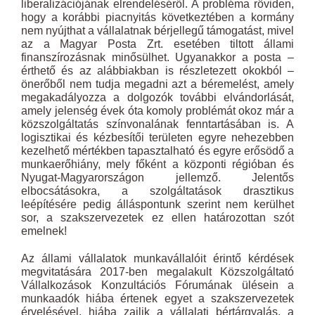
liberalizációjának elrendeléséről. A probléma röviden,
hogy a korábbi piacnyitás következtében a kormány
nem nyújthat a vállalatnak bérjellegű támogatást, mivel
az a Magyar Posta Zrt. esetében tiltott állami
finanszírozásnak minősülhet. Ugyanakkor a posta –
érthető és az alábbiakban is részletezett okokból –
önerőből nem tudja megadni azt a béremelést, amely
megakadályozza a dolgozók további elvándorlását,
amely jelenség évek óta komoly problémát okoz már a
közszolgáltatás színvonalának fenntartásában is. A
logisztikai és kézbesítői területen egyre nehezebben
kezelhető mértékben tapasztalható és egyre erősödő a
munkaerőhiány, mely főként a központi régióban és
Nyugat-Magyarországon jellemző. Jelentős
elbocsátásokra, a szolgáltatások drasztikus
leépítésére pedig álláspontunk szerint nem kerülhet
sor, a szakszervezetek ez ellen határozottan szót
emelnek!
Az állami vállalatok munkavállalóit érintő kérdések
megvitatására 2017-ben megalakult Közszolgáltató
Vállalkozások Konzultációs Fórumának ülésein a
munkaadók hiába értenek egyet a szakszervezetek
érvelésével, hiába zajlik a vállalati bértárgyalás, a