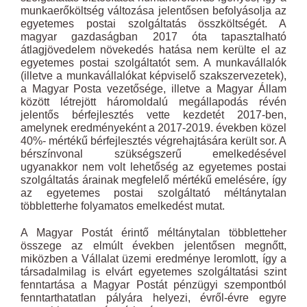
munkaerőköltség változása jelentősen befolyásolja az
egyetemes postai szolgáltatás összköltségét. A
magyar gazdaságban 2017 óta tapasztalható
átlagjövedelem növekedés hatása nem kerülte el az
egyetemes postai szolgáltatót sem. A munkavállalók
(illetve a munkavállalókat képviselő szakszervezetek),
a Magyar Posta vezetősége, illetve a Magyar Állam
között létrejött háromoldalú megállapodás révén
jelentős bérfejlesztés vette kezdetét 2017-ben,
amelynek eredményeként a 2017-2019. években közel
40%- mértékű bérfejlesztés végrehajtására került sor. A
bérszínvonal szükségszerű emelkedésével
ugyanakkor nem volt lehetőség az egyetemes postai
szolgáltatás árainak megfelelő mértékű emelésére, így
az egyetemes postai szolgáltató méltánytalan
többletterhe folyamatos emelkedést mutat.
A Magyar Postát érintő méltánytalan többletteher
összege az elmúlt években jelentősen megnőtt,
miközben a Vállalat üzemi eredménye leromlott, így a
társadalmilag is elvárt egyetemes szolgáltatási szint
fenntartása a Magyar Postát pénzügyi szempontból
fenntarthatatlan pályára helyezi, évről-évre egyre