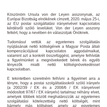
Köszönöm Ursula von der Leyen asszonynak, az
Európai Bizottság elnökének címzett, 2020. május 25-i,
az EU postai szolgáltatási irányelvével kapcsolatos
kérdésről szóló levelüket. Von der Leyen asszony
felkért, hogy a nevében én válaszoljak Önöknek.
Tudomásul vettük az egyetemes szolgáltatás
nyújtásának nettó költségének a Magyar Posta általi
kompenzációjával kapcsolatos aggodalmaikat,
valamint azt a konkrét összefüggést, amelyre felhívták
a figyelmünket a megnövekedett bérek és egyéb
tényezők miatti nettó költségnövekedéssel
kapcsolatban.
E tekintetben szeretném felhívni a figyelmet arra a
tényre, hogy a postai szolgáltatásokról szóló irányelv
(a 2002/39 / EK és a 2008/6 / EK irányelvvel
módosított 97/67 / EK irányelv) tartalmaz néhány elvet,
amelyek többek között meghatározzák az egyetemes
szolgáltatási kötelezettség nettó költségét, mint
bármely más költséget, amely az egyetemes