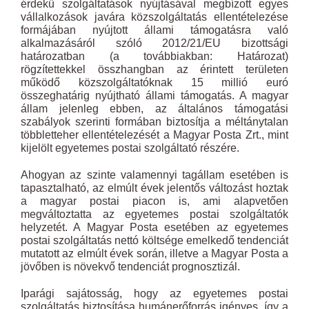
érdekű szolgáltatások nyújtásával megbízott egyes
vállalkozások javára közszolgáltatás ellentételezése
formájában nyújtott állami támogatásra való
alkalmazásáról szóló 2012/21/EU bizottsági
határozatban (a továbbiakban: Határozat)
rögzítettekkel összhangban az érintett területen
működő közszolgáltatóknak 15 millió euró
összeghatárig nyújtható állami támogatás. A magyar
állam jelenleg ebben, az általános támogatási
szabályok szerinti formában biztosítja a méltánytalan
többletteher ellentételezését a Magyar Posta Zrt., mint
kijelölt egyetemes postai szolgáltató részére.
Ahogyan az szinte valamennyi tagállam esetében is
tapasztalható, az elmúlt évek jelentős változást hoztak
a magyar postai piacon is, ami alapvetően
megváltoztatta az egyetemes postai szolgáltatók
helyzetét. A Magyar Posta esetében az egyetemes
postai szolgáltatás nettó költsége emelkedő tendenciát
mutatott az elmúlt évek során, illetve a Magyar Posta a
jövőben is növekvő tendenciát prognosztizál.
Iparági sajátosság, hogy az egyetemes postai
szolgáltatás biztosítása humánerőforrás igényes, így a