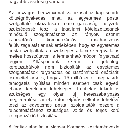
nagyobb veszteség várható.
Az országos bérszínvonal változásához kapcsolódó
költségnövekedés miatt az egyetemes postai
szolgáltató fokozatosan romló gazdasági helyzete
szükségessé teszi a tagállami kötelezettségnek
minősülő szolgáltatáshoz az Irányelv szerint
kapcsolódó kompenzációs mechanizmus
felülvizsgálatát annak érdekében, hogy az egyetemes
postai szolgáltatás a szükséges állami szerepvállalás
mellett hosszútávon is fenntartható módon folytatható
legyen. Álláspontunk szerint a jelenlegi
keretszabályok nem biztosítják az egyetemes
szolgáltatások folyamatos és kiszámítható ellátását,
tekintettel arra is, hogy a 15 millió eurót meghaladó
támogatás nyújtása minden esetben csak egyedi
eljárás keretében lehetséges. Fentiekre tekintettel
szükséges egy olyan új keretszabályozás
megteremtése, amely külön eljárás nélkül is lehetővé
teszi az egyetemes postai szolgáltatók részére a
feladatellátáshoz szükséges valós és teljes körű
kompenzáció biztosítását.
A fentiek alapján a Magyar Kormány kezdeményezte