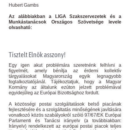
Hubert Gambs
Az alábbiakban a L
IGA Szakszervezetek és a
Munkástanácsok Országos Szövetsége levele
olvasható:
Tisztelt Elnök asszony!
Egy igen akut problémára szeretnénk felhívni a
figyelmét, amely bénítja az érdemi kollektív
tárgyalásokat Magyarország egyik legnagyobb
foglalkoztatójánál. Tájékoztatjuk, hogy a Magyar
Kormány az általunk ezúton jelzett problémával
egyidejűleg az Európai Bizottsághoz fordult.
A közösségi postai szolgáltatások belső piacának
fejlesztésére és a szolgáltatás minőségének javítására
vonatkozó közös szabályokról szóló 97/67/EK Európai
Parlamenti és Tanácsi irányelv (a továbbiakban:
Irányelv) rendelkezett az európai postai piacok teljes