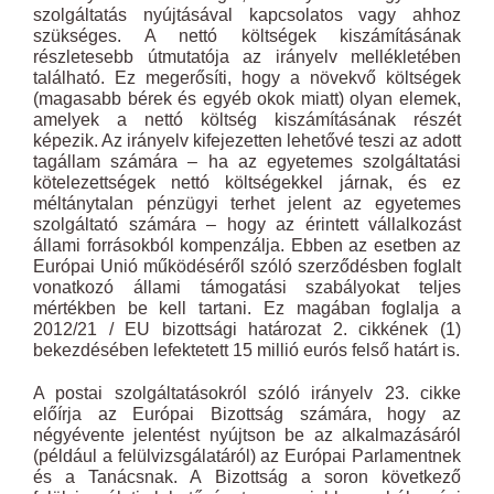
szolgáltatás nyújtásával kapcsolatos vagy ahhoz
szükséges. A nettó költségek kiszámításának
részletesebb útmutatója az irányelv mellékletében
található. Ez megerősíti, hogy a növekvő költségek
(magasabb bérek és egyéb okok miatt) olyan elemek,
amelyek a nettó költség kiszámításának részét
képezik. Az irányelv kifejezetten lehetővé teszi az adott
tagállam számára – ha az egyetemes szolgáltatási
kötelezettségek nettó költségekkel járnak, és ez
méltánytalan pénzügyi terhet jelent az egyetemes
szolgáltató számára – hogy az érintett vállalkozást
állami forrásokból kompenzálja. Ebben az esetben az
Európai Unió működéséről szóló szerződésben foglalt
vonatkozó állami támogatási szabályokat teljes
mértékben be kell tartani. Ez magában foglalja a
2012/21 / EU bizottsági határozat 2. cikkének (1)
bekezdésében lefektetett 15 millió eurós felső határt is.
A postai szolgáltatásokról szóló irányelv 23. cikke
előírja az Európai Bizottság számára, hogy az
négyévente jelentést nyújtson be az alkalmazásáról
(például a felülvizsgálatáról) az Európai Parlamentnek
és a Tanácsnak. A Bizottság a soron következő