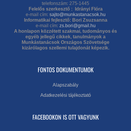
telefonszám: 275-1445
Felelős szerkesztő : Idrányi Flóra
e-mail cím:
sajto@munkastanacsok.hu
Informatikai fejlesztő: Bori Zsuzsanna
e-mail cím:
zs.bori@gmail.hu
A honlapon közzétett szakmai, tudományos és
egyéb jellegű cikkek, tanulmányok a
Munkástanácsok Országos Szövetsége
kizárólagos szellemi tulajdonát képezik.
FONTOS DOKUMENTUMOK
Alapszabály
Adatkezelési tájékoztató
FACEBOOKON IS OTT VAGYUNK