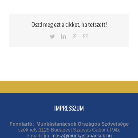
Oszd meg ezt a cikket, ha tetszett!
Twitter
LinkedIn
Pinterest
Email
IMPRESSZUM
Fenntartó: Munkástanácsok Országos Szövetsége
székhely:1125 Budapest Szarvas Gábor út 9/b.
e-mail cím:
mosz@munkastanacsok.hu