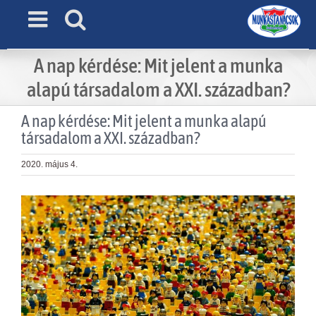
Skip
to
content
A nap kérdése: Mit jelent a munka
alapú társadalom a XXI. században?
A nap kérdése: Mit jelent a munka alapú
társadalom a XXI. században?
2020. május 4.
View
Larger
Image