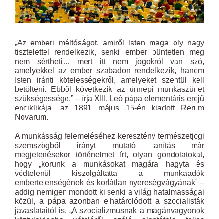
„Az emberi méltóságot, amiről Isten maga oly nagy
tisztelettel rendelkezik, senki ember büntetlen meg
nem sértheti… mert itt nem jogokról van szó,
amelyekkel az ember szabadon rendelkezik, hanem
Isten iránti kötelességekről, amelyeket szentül kell
betölteni. Ebből következik az ünnepi munkaszünet
szükségessége.” – írja XIII. Leó pápa elementáris erejű
enciklikája, az 1891 május 15-én kiadott Rerum
Novarum.
A munkásság felemeléséhez keresztény természetjogi
szemszögből irányt mutató tanítás már
megjelenésekor történelmet írt, olyan gondolatokat,
hogy „korunk a munkásokat magára hagyta és
védtelenül kiszolgáltatta a munkaadók
embertelenségének és korlátlan nyereségvágyának” –
addig nemigen mondott ki senki a világ hatalmasságai
közül, a pápa azonban elhatárolódott a szocialisták
javaslataitól is. „A szocializmusnak a magánvagyonok