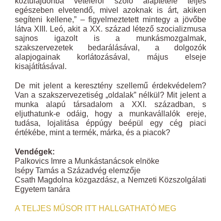
köztulajdonba vételéről szóló alaptétele teljes
egészeben elvetendő, mivel azoknak is árt, akiken
segíteni kellene,” – figyelmeztetett mintegy a jövőbe
látva XIII. Leó, akit a XX. század létező szocializmusa
sajnos igazolt is a munkásmozgalmak,
szakszervezetek bedarálásával, a dolgozók
alapjogainak korlátozásával, május elseje
kisajátításával.
De mit jelent a keresztény szellemű érdekvédelem?
Van a szakszervezetiség „oldalak” nélkül? Mit jelent a
munka alapú társadalom a XXI. században, s
eljuthatunk-e odáig, hogy a munkavállalók ereje,
tudása, lojalitása éppúgy beépül egy cég piaci
értékébe, mint a termék, márka, és a piacok?
Vendégek:
Palkovics Imre a Munkástanácsok elnöke
Isépy Tamás a Századvég elemzője
Csath Magdolna közgazdász, a Nemzeti Közszolgálati
Egyetem tanára
A TELJES MŰSOR ITT HALLGATHATÓ MEG