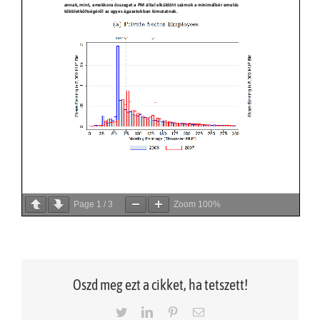
Page
1
/
3
Zoom
100%
Oszd meg ezt a cikket, ha tetszett!
Twitter
LinkedIn
Pinterest
Email