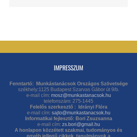
IMPRESSZUM
Fenntartó: Munkástanácsok Országos Szövetsége
székhely:1125 Budapest Szarvas Gábor út 9/b.
e-mail cím:
mosz@munkastanacsok.hu
telefonszám: 275-1445
Felelős szerkesztő : Idrányi Flóra
e-mail cím:
sajto@munkastanacsok.hu
Informatikai fejlesztő: Bori Zsuzsanna
e-mail cím:
zs.bori@gmail.hu
A honlapon közzétett szakmai, tudományos és
egyéb jellegű cikkek, tanulmányok a