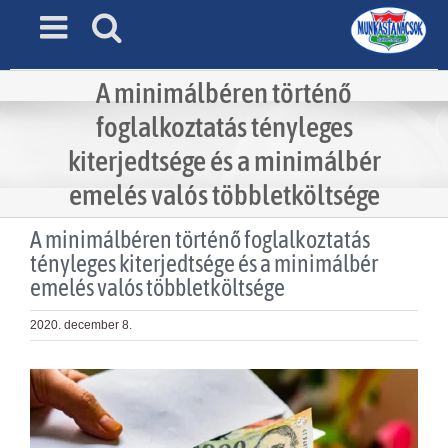
Skip
to
content
A minimálbéren történő
foglalkoztatás tényleges
kiterjedtsége és a minimálbér
emelés valós többletköltsége
A minimálbéren történő foglalkoztatás
tényleges kiterjedtsége és a minimálbér
emelés valós többletköltsége
2020. december 8.
View
Larger
Image